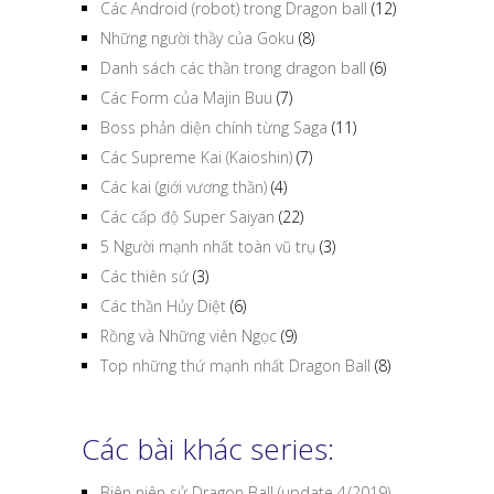
Các Android (robot) trong Dragon ball
(12)
Những người thầy của Goku
(8)
Danh sách các thần trong dragon ball
(6)
Các Form của Majin Buu
(7)
Boss phản diện chính từng Saga
(11)
Các Supreme Kai (Kaioshin)
(7)
Các kai (giới vương thần)
(4)
Các cấp độ Super Saiyan
(22)
5 Người mạnh nhất toàn vũ trụ
(3)
Các thiên sứ
(3)
Các thần Hủy Diệt
(6)
Rồng và Những viên Ngọc
(9)
Top những thứ mạnh nhất Dragon Ball
(8)
Các bài khác series:
Biên niên sử Dragon Ball (update 4/2019)