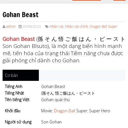
Gohan Beast
admin
20/08/2023
Nhân vật
,
Nhân vật chính
,
Dragon Ball Super
Gohan Beast
(孫 そ ん 悟 ご 飯 は ん ・ ビ ー ス ト
Son Gohan Bīsuto), là một dạng biến hình mạnh
mẽ, tiến hóa của trạng thái Tiềm năng chưa được
giải phóng chỉ dành cho Gohan.
Cơ bản
Tiếng Anh
Gohan Beast
Tiếng Nhật
(孫そん 悟ご飯はん・ビースト
Tên tiếng Việt
Gohan quái thú
Khởi đầu
Movie:
Dragon Ball
Super: Super Hero
Người sử dụng
Son Gohan