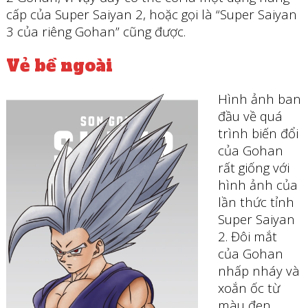
cấp của Super Saiyan 2, hoặc gọi là “Super Saiyan
3 của riêng Gohan” cũng được.
Vẻ bề ngoài
Hình ảnh ban
đầu về quá
trình biến đổi
của Gohan
rất giống với
hình ảnh của
lần thức tỉnh
Super Saiyan
2. Đôi mắt
của Gohan
nhấp nháy và
xoắn ốc từ
màu đen