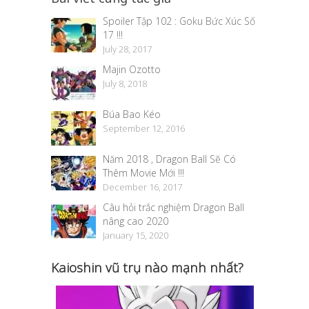
Spoiler Tập 102 : Goku Bức Xúc Số
17 !!!
July 28, 2017
Majin Ozotto
July 8, 2018
Búa Bao Kéo
September 12, 2016
Năm 2018 , Dragon Ball Sẽ Có
Thêm Movie Mới !!!
December 16, 2017
Câu hỏi trắc nghiệm Dragon Ball
nâng cao 2020
January 15, 2020
Kaioshin vũ trụ nào mạnh nhất?