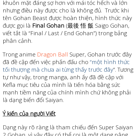
khuôn mặt đáng sợ hơn với mái tóc hếch và lớn
nhưng điều này được cho là không đủ. Trước khi
tên Gohan Beast được hoàn thiện, hình thức này
được gọi là
Final Gohan
(最後 悟 飯 Saigo Gohan,
viết tắt là “Final / Last / End Gohan”) trong bảng
phân cảnh.
Trong anime
Dragon Ball
Super, Gohan trước đây
đã đề cập đến việc phấn đấu cho
“một hình thức
tối thượng mà chưa ai từng thấy trước đây
“. Tương
tự như vậy, trong manga, anh ấy đã đề cập với
Kefla mục tiêu của mình là tiến hóa bằng sức
mạnh tiềm năng của chính mình chứ không phải
là dạng biến đổi Saiyan.
Ý kiến của người Viết
Dạng này rõ ràng là tham chiếu đến Super Saiyan
2 Gohan, vì vậy đây có thể coi là một dạng nâng