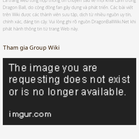
Là trang web tổng hợp thông tin chuyên sâu về mọi khía cạnh trong
Dragon Ball, do cộng đồng fan gây dựng và phát triển. Các bài viết
trên Wiki được các thành viên sưu tập, dịch từ nhiều nguồn uy tín,
chính xác, đáng tin cậy. Vui lòng ghi rõ nguồn DragonBallWiki.Net khi
phát hành thông tin từ trang Web này.
Tham gia Group Wiki