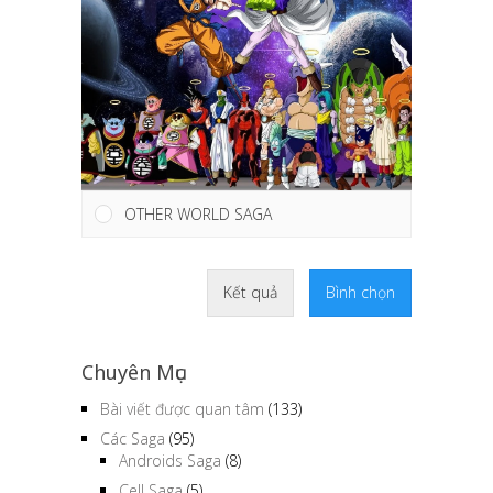
OTHER WORLD SAGA
Kết quả
Bình chọn
Chuyên Mục
Bài viết được quan tâm
(133)
Các Saga
(95)
Androids Saga
(8)
Cell Saga
(5)