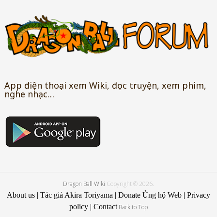
App điện thoại xem Wiki, đọc truyện, xem phim,
nghe nhạc…
Dragon Ball Wiki
Copyright © 2026.
About us
|
Tác giả Akira Toriyama
|
Donate Ủng hộ Web
|
Privacy
policy
|
Contact
Back to Top