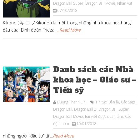
Dragon Ball Super
,
Dragon Ball Movie
,
Nhân vật
07/10/2018
Kikono ( キ コ ノKikono ) là một trong những nhà khoa học hàng
đầu của Binh đoàn Frieza.
...Read More
Danh sách các Nhà
khoa học – Giáo sư –
Tiến sỹ
Dương Thanh Lin
Tin tức
,
Bên lề
,
Các Saga
,
Dragon Ball
,
Dragon Ball Z
,
Dragon Ball Super
,
Dragon Ball Movie
,
Bài viết được quan tâm
,
Các
đội nhóm
10/01/2018
những người "đầu to" :))
...Read More