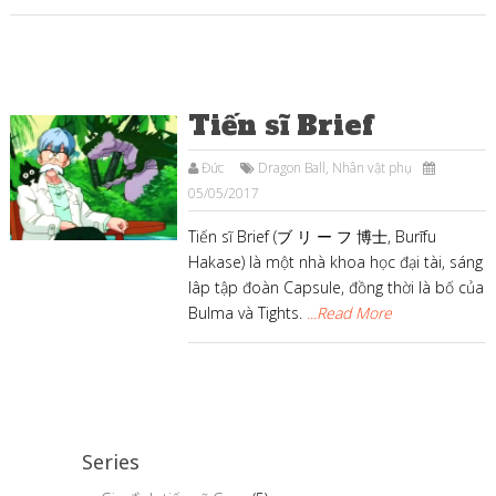
Tiến sĩ Brief
Đức
Dragon Ball
,
Nhân vật phụ
05/05/2017
Tiến sĩ Brief (ブ リ ー フ 博士, Burīfu
Hakase) là một nhà khoa học đại tài, sáng
lâp tập đoàn Capsule, đồng thời là bố của
Bulma và Tights.
...Read More
Series