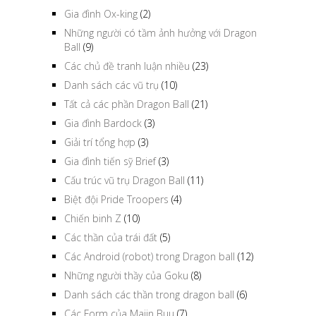
Gia đình Ox-king
(2)
Những người có tầm ảnh hưởng với Dragon
Ball
(9)
Các chủ đề tranh luận nhiều
(23)
Danh sách các vũ trụ
(10)
Tất cả các phần Dragon Ball
(21)
Gia đình Bardock
(3)
Giải trí tổng hợp
(3)
Gia đình tiến sỹ Brief
(3)
Cấu trúc vũ trụ Dragon Ball
(11)
Biệt đội Pride Troopers
(4)
Chiến binh Z
(10)
Các thần của trái đất
(5)
Các Android (robot) trong Dragon ball
(12)
Những người thầy của Goku
(8)
Danh sách các thần trong dragon ball
(6)
Các Form của Majin Buu
(7)