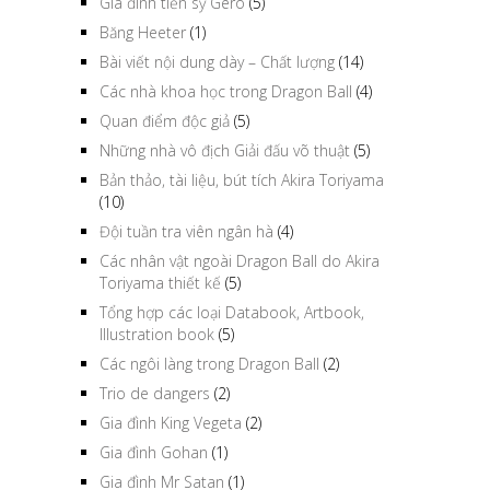
Gia đình tiến sỹ Gero
(5)
Băng Heeter
(1)
Bài viết nội dung dày – Chất lượng
(14)
Các nhà khoa học trong Dragon Ball
(4)
Quan điểm độc giả
(5)
Những nhà vô địch Giải đấu võ thuật
(5)
Bản thảo, tài liệu, bút tích Akira Toriyama
(10)
Đội tuần tra viên ngân hà
(4)
Các nhân vật ngoài Dragon Ball do Akira
Toriyama thiết kế
(5)
Tổng hợp các loại Databook, Artbook,
Illustration book
(5)
Các ngôi làng trong Dragon Ball
(2)
Trio de dangers
(2)
Gia đình King Vegeta
(2)
Gia đình Gohan
(1)
Gia đình Mr Satan
(1)