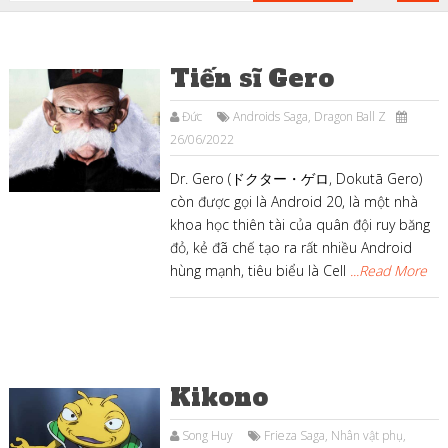
Tiến sĩ Gero
Đức
Androids Saga
,
Dragon Ball Z
26/06/2022
Dr. Gero (ドクター・ゲロ, Dokutā Gero)
còn được gọi là Android 20, là một nhà
khoa học thiên tài của quân đội ruy băng
đỏ, kẻ đã chế tạo ra rất nhiều Android
hùng mạnh, tiêu biểu là Cell
...Read More
Kikono
Song Huy
Frieza Saga
,
Nhân vật phụ
,