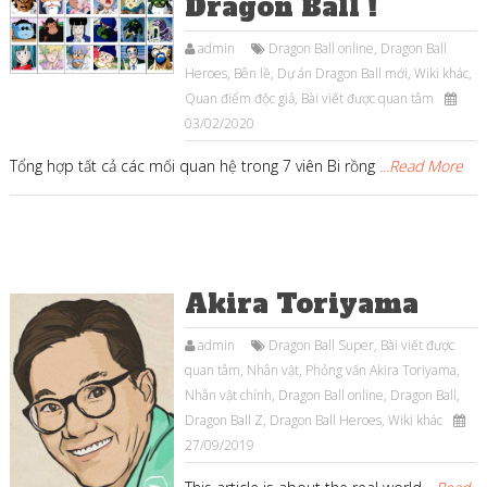
Dragon Ball !
admin
Dragon Ball online
,
Dragon Ball
Heroes
,
Bên lề
,
Dự án Dragon Ball mới
,
Wiki khác
,
Quan điểm độc giả
,
Bài viết được quan tâm
03/02/2020
Tổng hợp tất cả các mối quan hệ trong 7 viên Bi rồng
...Read More
Akira Toriyama
admin
Dragon Ball Super
,
Bài viết được
quan tâm
,
Nhân vật
,
Phỏng vấn Akira Toriyama
,
Nhân vật chính
,
Dragon Ball online
,
Dragon Ball
,
Dragon Ball Z
,
Dragon Ball Heroes
,
Wiki khác
27/09/2019