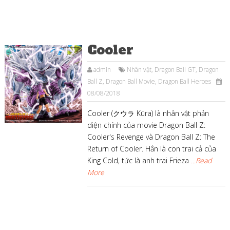
Cooler
admin
Nhân vật
,
Dragon Ball GT
,
Dragon
Ball Z
,
Dragon Ball Movie
,
Dragon Ball Heroes
08/08/2018
Cooler (クウラ Kūra) là nhân vật phản
diện chính của movie Dragon Ball Z:
Cooler's Revenge và Dragon Ball Z: The
Return of Cooler. Hắn là con trai cả của
King Cold, tức là anh trai Frieza
...Read
More