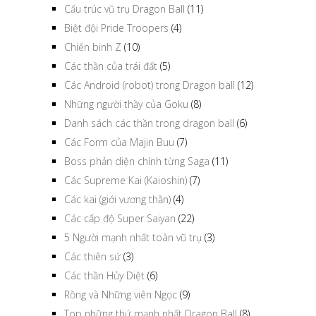
Cấu trúc vũ trụ Dragon Ball
(11)
Biệt đội Pride Troopers
(4)
Chiến binh Z
(10)
Các thần của trái đất
(5)
Các Android (robot) trong Dragon ball
(12)
Những người thầy của Goku
(8)
Danh sách các thần trong dragon ball
(6)
Các Form của Majin Buu
(7)
Boss phản diện chính từng Saga
(11)
Các Supreme Kai (Kaioshin)
(7)
Các kai (giới vương thần)
(4)
Các cấp độ Super Saiyan
(22)
5 Người mạnh nhất toàn vũ trụ
(3)
Các thiên sứ
(3)
Các thần Hủy Diệt
(6)
Rồng và Những viên Ngọc
(9)
Top những thứ mạnh nhất Dragon Ball
(8)