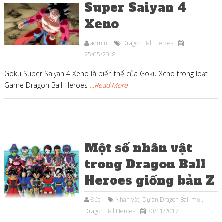
Super Saiyan 4
Xeno
admin
Dragon Ball Heroes
25/05/2018
Goku Super Saiyan 4 Xeno là biến thể của Goku Xeno trong loạt
Game Dragon Ball Heroes
...Read More
Một số nhân vật
trong Dragon Ball
Heroes giống bản Z
Đức
Nhân vật
,
Dự án Dragon Ball mới
,
Dragon Ball Heroes
30/11/2017