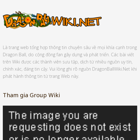
Là trang web tổng hợp thông tin chuyên sâu về mọi khía cạnh trong
Dragon Ball, do cộng đồng fan gây dựng và phát triển. Các bài viết
trên Wiki được các thành viên sưu tập, dịch từ nhiều nguồn uy tín,
chính xác, đáng tin cậy. Vui lòng ghi rõ nguồn DragonBallWiki.Net khi
phát hành thông tin từ trang Web này.
Tham gia Group Wiki