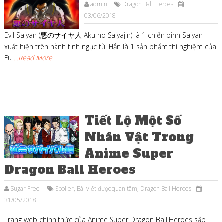
admin
Dragon Ball Heroes
03/06/2018
Evil Saiyan (悪のサイヤ人 Aku no Saiyajin) là 1 chiến binh Saiyan
xuất hiện trên hành tinh ngục tù. Hắn là 1 sản phẩm thí nghiệm của
Fu
...Read More
Tiết Lộ Một Số
Nhân Vật Trong
Anime Super
Dragon Ball Heroes
Sugar Free
Spoiler
,
Bài viết được quan tâm
,
Dragon Ball Heroes
31/05/2018
Trang web chính thức của Anime Super Dragon Ball Heroes sắp