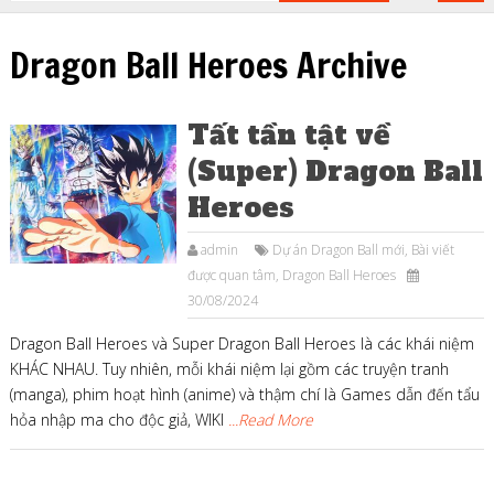
Dragon Ball Heroes Archive
Tất tần tật về
(Super) Dragon Ball
Heroes
admin
Dự án Dragon Ball mới
,
Bài viết
được quan tâm
,
Dragon Ball Heroes
30/08/2024
Dragon Ball Heroes và Super Dragon Ball Heroes là các khái niệm
KHÁC NHAU. Tuy nhiên, mỗi khái niệm lại gồm các truyện tranh
(manga), phim hoạt hình (anime) và thậm chí là Games dẫn đến tẩu
hỏa nhập ma cho độc giả, WIKI
...Read More