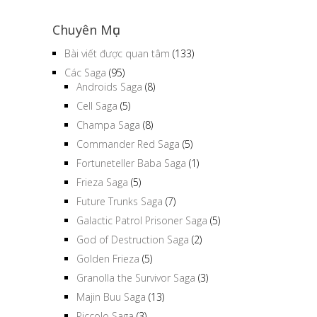
Chuyên Mục
Bài viết được quan tâm
(133)
Các Saga
(95)
Androids Saga
(8)
Cell Saga
(5)
Champa Saga
(8)
Commander Red Saga
(5)
Fortuneteller Baba Saga
(1)
Frieza Saga
(5)
Future Trunks Saga
(7)
Galactic Patrol Prisoner Saga
(5)
God of Destruction Saga
(2)
Golden Frieza
(5)
Granolla the Survivor Saga
(3)
Majin Buu Saga
(13)
Piccolo Saga
(3)