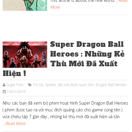
This article is about the real world
...Read
More
Super Dragon Ball
Heroes : Những Kẻ
Thù Mới Đã Xuất
Hiện !
Sugar Free
Tin tức
,
Spoiler
,
Bài viết được quan tâm
,
Dragon Ball Heroes
13/01/2019
Như các bạn đã xem bộ phim hoạt hình Super Dragon Ball Heroes
( phim được tạo ra với mục đích quảng cáo cho game cùng tên )
vừa chiếu tập 7 gần đây , những kẻ thù mới đã xuất hiện và tấn
...Read More