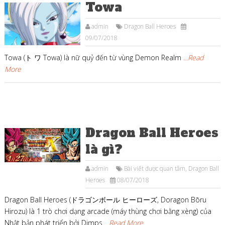
Towa
admin
Dragon Ball Heroes
09/07/2018
Towa (ト ワ Towa) là nữ quỷ đến từ vùng Demon Realm
...Read
More
Dragon Ball Heroes
là gì?
admin
Bài viết được quan tâm
,
Dragon Ball
Heroes
08/07/2018
Dragon Ball Heroes (ドラゴンボール ヒーローズ, Doragon Bōru
Hirozu) là 1 trò chơi dạng arcade (máy thùng chơi bằng xèng) của
Nhật bản phát triển bởi Dimps
...Read More