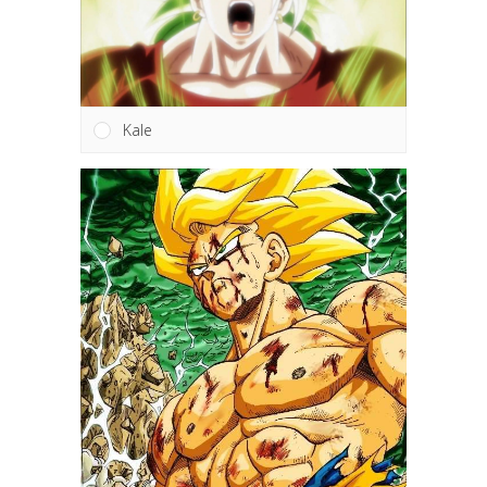
Kale
miêu tả blog:
viết bài,
Bài đăng mới