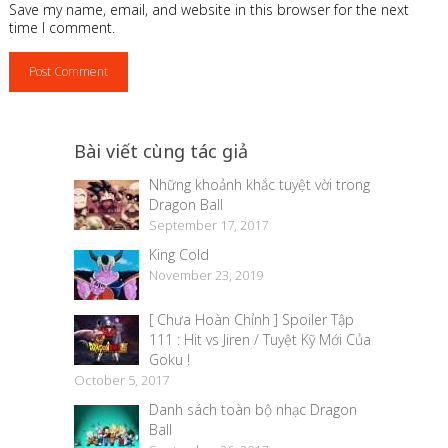
Save my name, email, and website in this browser for the next
time I comment.
Thành quả:
Bài viết cùng tác giả
Những khoảnh khắc tuyệt vời trong
Dragon Ball
September 17, 2017
2) viết bài trên Blogger.Com:
King Cold
November 23, 2019
[ Ch­ưa Hoàn Chỉnh ] Spoiler Tập
111 : Hit vs Jiren / Tuyệt Kỹ Mới Của
Goku !
October 5, 2017
Hướng dẫn:
Danh sách toàn bộ nhạc Dragon
Ball