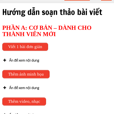
Hướng dẫn soạn thảo bài viết
PHẦN A: CƠ BẢN – DÀNH CHO
THÀNH VIÊN MỚI
Viết 1 bài đơn giản
Ấn để xem nội dung
Video hướng dẫn
Thêm ảnh minh họa
Ấn để xem nội dung
Video hướng dẫn
Thêm video, nhạc