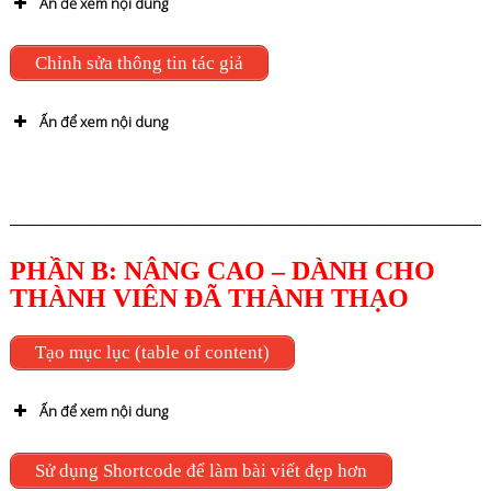
Ấn để xem nội dung
Hướng dẫn bằng Video
Chỉnh sửa thông tin tác giả
Ấn để xem nội dung
youtube
xem hình ảnh
Hướng dẫn bằng hình ảnh
———————————————————————
manga
PHẦN B: NÂNG CAO – DÀNH CHO
user >your profile
About Yourself
THÀNH VIÊN ĐÃ THÀNH THẠO
Tạo mục lục (table of content)
Hướng dẫn bằng hình ảnh
1) Tiêu đề bài viết:
Ấn để xem nội dung
manga
Zamasu
2) Ô soạn thảo:
Hướng dẫn bằng Video
Sử dụng Shortcode để làm bài viết đẹp hơn