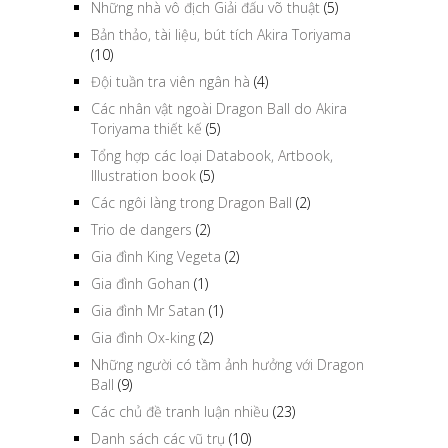
Những nhà vô địch Giải đấu võ thuật
(5)
Bản thảo, tài liệu, bút tích Akira Toriyama
Cực quan trọng:
(10)
Liên kết
Đội tuần tra viên ngân hà
(4)
Các nhân vật ngoài Dragon Ball do Akira
Toriyama thiết kế
(5)
Tổng hợp các loại Databook, Artbook,
Illustration book
(5)
Các ngôi làng trong Dragon Ball
(2)
Trio de dangers
(2)
Gia đình King Vegeta
(2)
Gia đình Gohan
(1)
Gia đình Mr Satan
(1)
Gia đình Ox-king
(2)
Những người có tầm ảnh hưởng với Dragon
Ball
(9)
Các chủ đề tranh luận nhiều
(23)
Danh sách các vũ trụ
(10)
bôi đen chữ vegetto