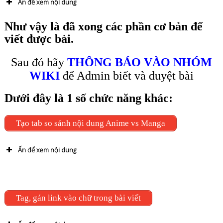
Ấn để xem nội dung
Như vậy là đã xong các phần cơ bản để
Hướng dẫn bằng Video
viết được bài.
Sau đó hãy
THÔNG BÁO VÀO NHÓM
Hướng dẫn bằng hình ảnh
WIKI
để Admin biết và duyệt bài
post ->add new
Dưới đây là 1 số chức năng khác:
post
Tạo tab so sánh nội dung Anime vs Manga
Hướng dẫn bằng hình ảnh
Ấn để xem nội dung
TH1:Ảnh tìm trên google
Hướng dẫn bằng hình ảnh
Hướng dẫn bằng Video
1. Post video vào bài viết
Tag, gán link vào chữ trong bài viết