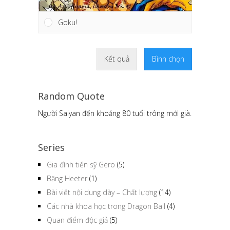
Goku!
Kết quả
Bình chọn
Random Quote
vegetto
Người Saiyan đến khoảng 80 tuổi trông mới già.
1) tiêu đề bài:
Series
Gia đình tiến sỹ Gero
(5)
Sau đó bạn copy toàn bộ bài viết trên web
vào đây
Băng Heeter
(1)
Bài viết nội dung dày – Chất lượng
(14)
các từ
Các nhà khoa học trong Dragon Ball
(4)
khóa rải rác ở đầu, giữa, và cuối đoạn
(cái này
Quan điểm độc giả
(5)
mình đã làm , bạn để nguyên ko chỉnh sửa gì)