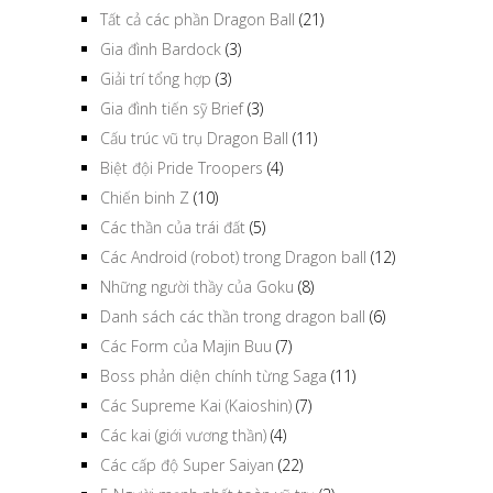
Tất cả các phần Dragon Ball
(21)
Gia đình Bardock
(3)
Giải trí tổng hợp
(3)
copy và paste link
Gia đình tiến sỹ Brief
(3)
Cấu trúc vũ trụ Dragon Ball
(11)
Biệt đội Pride Troopers
(4)
Nhãn:
tag
Chiến binh Z
(10)
Các thần của trái đất
(5)
Các Android (robot) trong Dragon ball
(12)
Những người thầy của Goku
(8)
Danh sách các thần trong dragon ball
(6)
Các Form của Majin Buu
(7)
Boss phản diện chính từng Saga
(11)
Các Supreme Kai (Kaioshin)
(7)
Các kai (giới vương thần)
(4)
Các cấp độ Super Saiyan
(22)