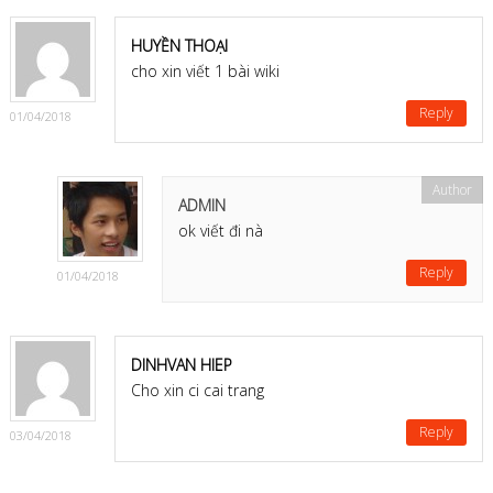
set featured image
HUYỀN THOẠI
cho xin viết 1 bài wiki
Reply
01/04/2018
5) tag:
ADMIN
view
ok viết đi nà
Reply
01/04/2018
Với mỗi bức ảnh add vào bạn có thể:
6)Exerpt:
1 video youtube
DINHVAN HIEP
insert Shortcore
Cho xin ci cai trang
Reply
03/04/2018
NGƯỜI TA SẼ
TÌM KIẾM BẰNG TỪ KHÓA GÌ