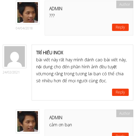
vegeto
ADMIN
vegeto
dragon ball
– sức mạnh
???
của vegeto, vegeto là ai. vegeto có mạnh không,
Reply
04/04/2018
chỉ số sức mạnh của vegeto…
TRÍ HIẾU INOX
bài viết này rất hay mình đánh cao bài viết này,
nội dung cho đến phần hình ảnh đều tuyệt
24/02/2021
vời,mong rằng trong tương lai bạn có thể chia
sẽ nhiều hơn để mọi người cùng đọc.
Reply
ADMIN
cảm ơn bạn
1) Tiều đề video
( Lưu ý là nó sẽ tự tạo các số đầu mục như 1.1