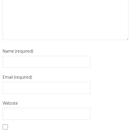
1)tiêu đề video
Name (required)
GÁN LINK BÀI VIẾT
Email (required)
Black Smoke
Shenron và Rồng khói đen.
Dragon
Website
Ball WIki
GÁN LINK TRANG CHỦ
Kết luận: