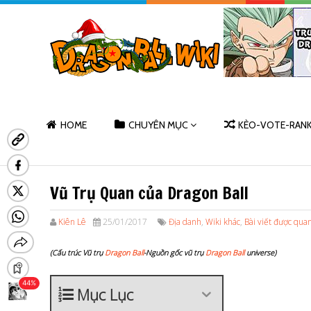
HOME
CHUYÊN MỤC
KÈO-VOTE-RAN
Vũ Trụ Quan của Dragon Ball
Kiên Lê
25/01/2017
Địa danh
,
Wiki khác
,
Bài viết được qua
(Cấu trúc Vũ trụ
Dragon Ball
-Nguồn gốc vũ trụ
Dragon Ball
universe)
Mục Lục