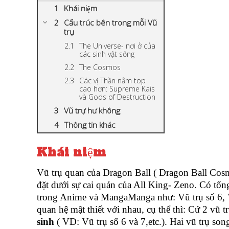
Khái niệm
Cấu trúc bên trong mỗi Vũ
trụ
The Universe- nơi ở của
các sinh vật sống
The Cosmos
Các vị Thần nằm top
cao hơn: Supreme Kais
và Gods of Destruction
Vũ trự hư không
Thông tin khác
Khái niệm
Vũ trụ quan của Dragon Ball ( Dragon Ball Cosm
đặt dưới sự cai quản của All King- Zeno. Có tổng
trong Anime và MangaManga như: Vũ trụ số 6, Vũ
quan hệ mật thiết với nhau, cụ thể thì: Cứ 2 vũ t
sinh
( VD: Vũ trụ số 6 và 7,etc.). Hai vũ trụ son