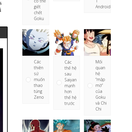
1
có thể
s
Android
giết
i
chết
Goku
Mối
Các
Các
quan
thiên
thế hệ
hệ
sứ
sau
“mập
muốn
Saiyan
mờ”
thao
mạnh
của
túng
hơn
Goku
Zeno
thế hệ
và Chi
trước
Chi