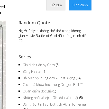
Kết quả
Bình chọn
red
ụ.
Random Quote
Người Saiyan không thể thở trong không
gian.Movie Battle of God đã chứng minh điều
đó.
Series
Gia đình tiến sỹ Gero
(5)
Băng Heeter
(1)
Bài viết nội dung dày – Chất lượng
(14)
Các nhà khoa học trong Dragon Ball
(4)
Quan điểm độc giả
(5)
Những nhà vô địch Giải đấu võ thuật
(5)
Bản thảo, tài liệu, bút tích Akira Toriyama