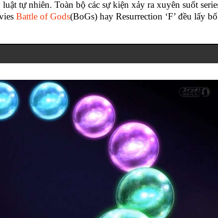
y luật tự nhiên. Toàn bộ các sự kiện xảy ra xuyên suốt serie
vies
Battle of Gods
(BoGs) hay Resurrection ‘F’ đều lấy bố