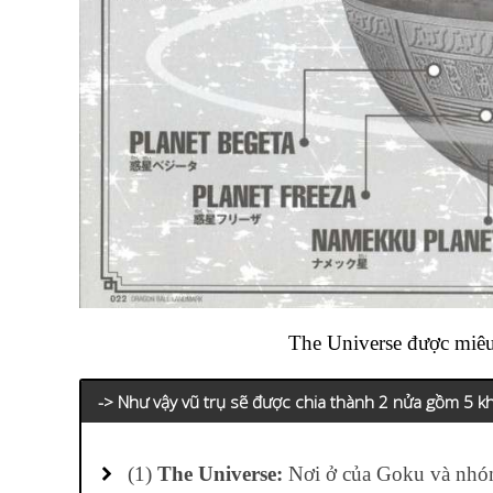
The Universe được miêu
-> Như vậy vũ trụ sẽ được chia thành 2 nửa gồm 5 k
(1)
The Universe:
Nơi ở của Goku và nhóm