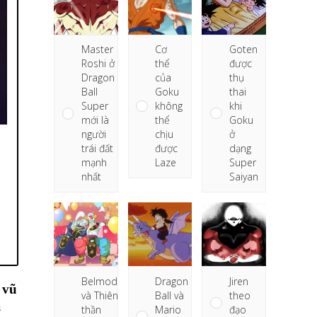
Cơ
Goten
Master
thể
được
Roshi ở
của
thụ
Dragon
Goku
thai
Ball
không
khi
Super
thể
Goku
mới là
chịu
ở
người
được
dạng
trái đất
Laze
Super
mạnh
Saiyan
nhất
Dragon
Belmod
Jiren
vũ
Ball và
và Thiên
theo
à
Mario
thần
đạo