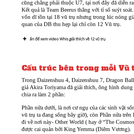
cũng chẳng phải thuộc U7, tại nơi đây đã diễn 
Kết quả là Team Beerus thắng với tỉ số suýt soá
vốn dĩ tồn tại 18 vũ trụ nhưng trong lúc nóng g
quan của DB thu hẹp lại chỉ còn 12 Vũ trụ.
ấn để xem video Whis giải thích về 12 vũ trụ
Cấu trúc bên trong mỗi Vũ 
Trong Daizenshuu 4, Daizenshuu 7, Dragon Ball
giả Akira Toriyama đã giải thích, ông hình dun
chia ra làm 2 phần:
Phần nửa dưới, là nơi cư ngụ của các sinh vật s
vũ trụ ta đang sống bây giờ), còn Phần nửa trên 
đi về nơi này- Other World ( hay ở “The Cosmos
được cai quản bởi King Yemma (Diêm Vương).