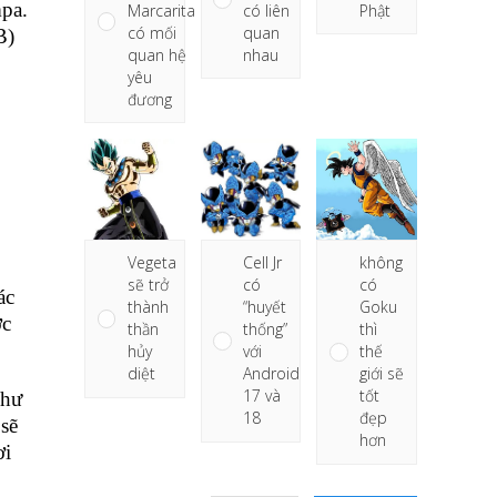
mpa.
có liên
Marcarita
Phật
quan
có mối
B)
nhau
quan hệ
yêu
đương
Vegeta
Cell Jr
không
sẽ trở
có
có
ác
thành
“huyết
Goku
ợc
thần
thống”
thì
hủy
với
thế
diệt
Android
giới sẽ
17 và
tốt
như
18
đẹp
 sẽ
hơn
ơi