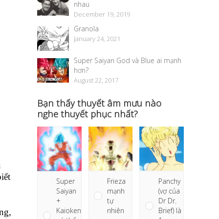
nhau
December 19, 2019
Granola
January 24, 2021
Super Saiyan God và Blue ai mạnh
hơn?
August 22, 2017
Bạn thấy thuyết âm mưu nào
nghe thuyết phục nhất?
u
iết
Frieza
Panchy
Super
mạnh
(vợ của
Saiyan
tự
Dr Dr.
+
nhiên
Brief) là
Kaioken
ong,