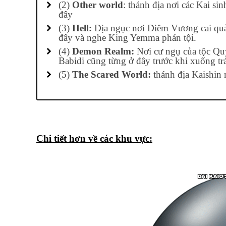
(2)
Other world
: thánh địa nơi các Kai s
đây
(3)
Hell:
Địa ngục nơi Diêm Vương cai quản
đây và nghe King Yemma phán tội.
(4)
Demon Realm:
Nơi cư ngụ của tộc Quỷ
Babidi cũng từng ở đây trước khi xuống trá
(5)
The Scared World:
thánh địa Kaishin
Chi tiết hơn về các khu vực: