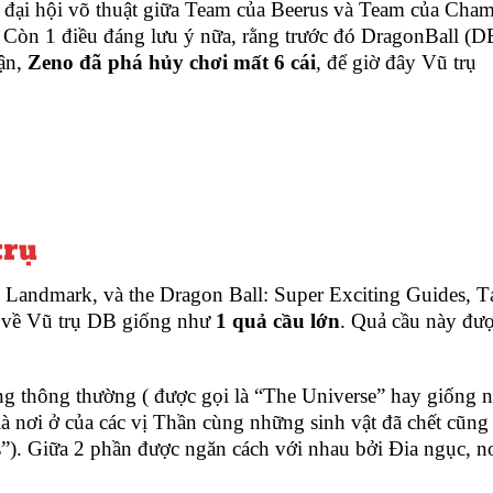
ra đại hội võ thuật giữa Team của Beerus và Team của Cha
t. Còn 1 điều đáng lưu ý nữa, rằng trước đó DragonBall (D
iận,
Zeno đã phá hủy chơi mất 6 cái
, để giờ đây Vũ trụ
trụ
 Landmark, và the Dragon Ball: Super Exciting Guides, T
g về Vũ trụ DB giống như
1 quả cầu lớn
. Quả cầu này đư
ống thông thường ( được gọi là “The Universe” hay giống 
là nơi ở của các vị Thần cùng những sinh vật đã chết cũng
”). Giữa 2 phần được ngăn cách với nhau bởi Đia ngục, n