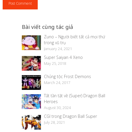
Bài viết cùng tác giả
Zuno – Người biết tất cả mọi thứ
trong vũ trụ
January 24, 2021
Super Saiyan 4 Xeno
May 25, 2018
Chủng tộc Frost Demons
March 24, 2017
Tất tần tật về (Super) Dragon Ball
Heroes
August 30, 2024
CGI trong Dragon Ball Super
July 28, 2021