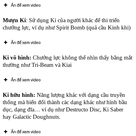
Ấn để xem video
Mượn Ki
: Sử dụng Ki của người khác để thi triển
chưởng lực, ví dụ như Spirit Bomb (quả cầu Kinh khi)
Ấn để xem video
(Các loại võ công trong Dragon Ball – Võ thuật trong Dragon Ball,type of skill dragon
ball)
Ki vô hình:
Chưởng lực không thể nhìn thấy bằng mắt
thường như Tri-Beam và Kiai
Ấn để xem video
Ki hữu hình:
Năng lượng khác với dạng cầu truyền
thống mà biến đổi thành các dạng khác như hình bầu
dục, dạng đĩa… ví dụ như Destructo Disc, Ki Saber
hay Galactic Doughnuts.
Ấn để xem video