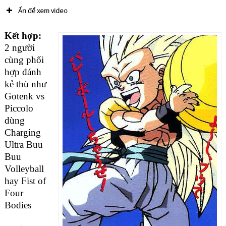
Ấn để xem video
(Các loại võ công trong Dragon Ball – Võ thuật trong Dragon Ball,type of skill dragon
ball)
Kết hợp:
2 người
cùng phối
hợp đánh
kẻ thù như
Gotenk vs
Piccolo
dùng
Charging
Ultra Buu
Buu
Volleyball
hay Fist of
Four
Bodies