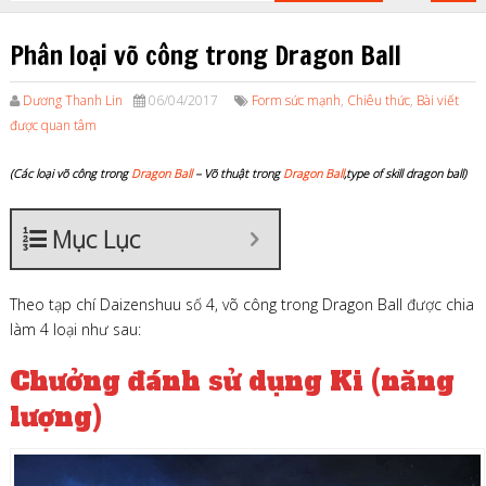
Phân loại võ công trong Dragon Ball
Dương Thanh Lin
06/04/2017
Form sức mạnh
,
Chiêu thức
,
Bài viết
được quan tâm
(Các loại võ công trong
Dragon Ball
– Võ thuật trong
Dragon Ball
,type of skill dragon ball)
Mục Lục
Theo tạp chí Daizenshuu số 4, võ công trong Dragon Ball được chia
làm 4 loại như sau:
Chưởng đánh sử dụng Ki (năng
lượng)