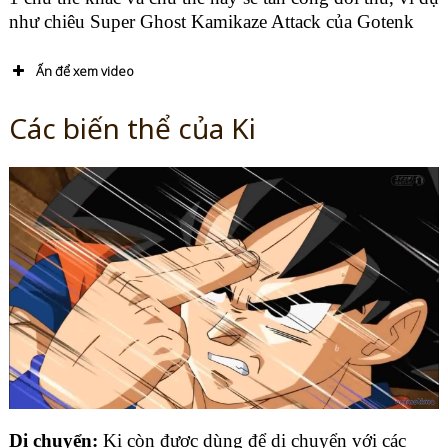
như chiêu Super Ghost Kamikaze Attack của Gotenk
Ấn để xem video
Các biến thể của Ki
(Các loại võ công trong Dragon Ball – Võ thuật trong Dragon Ball,type of skill dragon
ball)
Di chuyển:
Ki còn được dùng để di chuyển với các