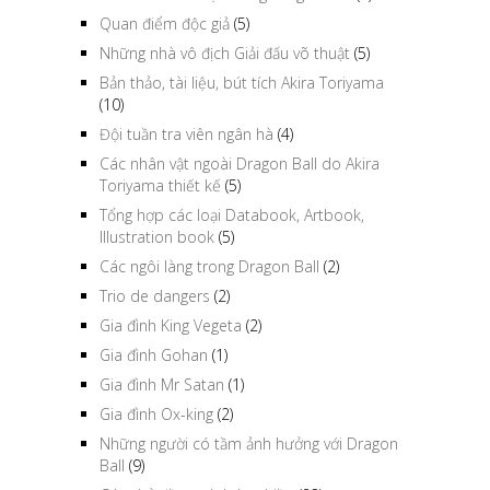
Quan điểm độc giả
(5)
Những nhà vô địch Giải đấu võ thuật
(5)
Bản thảo, tài liệu, bút tích Akira Toriyama
(10)
Đội tuần tra viên ngân hà
(4)
Các nhân vật ngoài Dragon Ball do Akira
Toriyama thiết kế
(5)
Tổng hợp các loại Databook, Artbook,
Illustration book
(5)
Các ngôi làng trong Dragon Ball
(2)
Trio de dangers
(2)
Gia đình King Vegeta
(2)
Gia đình Gohan
(1)
Gia đình Mr Satan
(1)
Gia đình Ox-king
(2)
Những người có tầm ảnh hưởng với Dragon
Ball
(9)