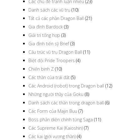
Các chủ đề tranh luận nhiều
(23)
Danh sách các vũ trụ
(10)
Tất cả các phần Dragon Ball
(21)
Gia đình Bardock
(3)
Giải trí tổng hợp
(3)
Gia đình tiến sỹ Brief
(3)
Cấu trúc vũ trụ Dragon Ball
(11)
Biệt đội Pride Troopers
(4)
Chiến binh Z
(10)
Các thần của trái đất
(5)
Các Android (robot) trong Dragon ball
(12)
Những người thầy của Goku
(8)
Danh sách các thần trong dragon ball
(6)
Các Form của Majin Buu
(7)
Boss phản diện chính từng Saga
(11)
Các Supreme Kai (Kaioshin)
(7)
Các kai (giới vương thần)
(4)