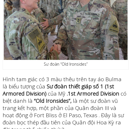
Sư đoàn “Old Ironsides”
Hình tam giác có 3 màu thêu trên tay áo Bulma
là biểu tượng của
Sư đoàn thiết giáp số 1 (1st
Armored Division)
của Mỹ
.1st Armored Division
có
biệt danh là
“Old Ironsides”,
là một sư đoàn vũ
trang kết hợp, một phần của Quân đoàn III và
hoạt động ở Fort Bliss ở El Paso, Texas . Đây là sư
đoàn bọc thép đầu tiên của Quân đội Hoa Kỳ ra