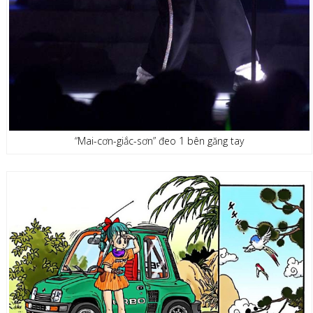
“Mai-cơn-giắc-sơn” đeo 1 bên găng tay