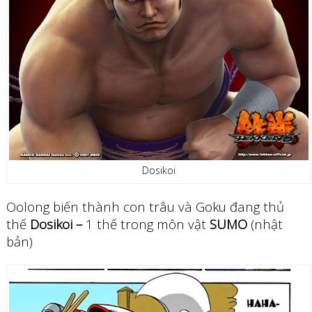
Dosikoi
Oolong biến thành con trâu và Goku đang thủ
thế
Dosikoi –
1 thế trong môn vật
SUMO
(nhật
bản)