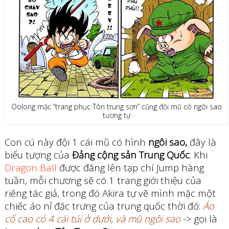
Oolong mặc “trang phục Tôn trung sơn” cũng đội mũ có ngôi sao
tương tự
Con cú này đội 1 cái mũ có hình
ngôi sao,
đây là
biểu tượng của
Đảng cộng sản Trung Quốc
. Khi
Dragon Ball
được đăng lên tạp chí Jump hàng
tuần, mỗi chương sẽ có 1 trang giới thiệu của
riêng tác giả, trong đó Akira tự vẽ mình mặc một
chiếc áo nỉ đặc trưng của trung quốc thời đó:
Áo
cổ cao có 4 cái túi ở dưới, và mũ ngôi sao
-> gọi là