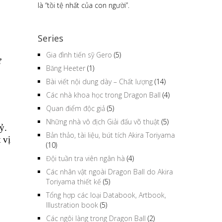
là “tồi tệ nhất của con người”.
Series
Gia đình tiến sỹ Gero
(5)
ư
Băng Heeter
(1)
Bài viết nội dung dày – Chất lượng
(14)
Các nhà khoa học trong Dragon Ball
(4)
Quan điểm độc giả
(5)
Những nhà vô địch Giải đấu võ thuật
(5)
ỷ.
Bản thảo, tài liệu, bút tích Akira Toriyama
 vị
(10)
Đội tuần tra viên ngân hà
(4)
Các nhân vật ngoài Dragon Ball do Akira
Toriyama thiết kế
(5)
Tổng hợp các loại Databook, Artbook,
Illustration book
(5)
Các ngôi làng trong Dragon Ball
(2)