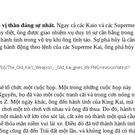
à vị thần đáng sợ nhất.
Ngay cả các Kaio và các Superme
ủy diệt, ông được giao nhiệm vụ duy trì sự cân bằng trong
hành tinh trong vũ trụ khi ông tỉnh táo. Sự phá hủy là cần
ông hành động theo lệnh của các Superme Kai, ông phá hủy
n sẽ tổ chức một cuộc họp. Một trong những cuộc họp này
guyên, họ đã vào một cuộc tranh cãi và trong cơn nóng n
m Z. Một ngày khác, ông đến hành tinh của King Kai, mà 
chơi một trò chơi với nhau và ông đã thua. Do đó, hành t
một mảnh vỡ lớn còn sót lại, cắt xén nó thành một quả cầu
 thỏa mãn niềm vui lái xe. Điều đó đã trở thành hành tin
 ông cũng đã đến Trái đất một lần, và khủng long đã có thá