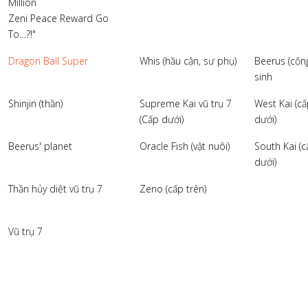
Million
Zeni Peace Reward Go
To…?!"
Dragon Ball Super
Whis (hầu cận, sư phụ)
Beerus (cộn
sinh
Shinjin (thần)
Supreme Kai vũ trụ 7
West Kai (c
(Cấp dưới)
dưới)
Beerus' planet
Oracle Fish (vật nuôi)
South Kai (
dưới)
Thần hủy diệt vũ trụ 7
Zeno (cấp trên)
Vũ trụ 7