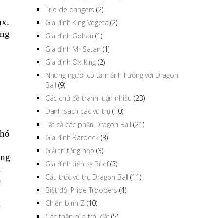
Trio de dangers
(2)
nx.
Gia đình King Vegeta
(2)
ống
Gia đình Gohan
(1)
Gia đình Mr Satan
(1)
Gia đình Ox-king
(2)
Những người có tầm ảnh hưởng với Dragon
Ball
(9)
Các chủ đề tranh luận nhiều
(23)
Danh sách các vũ trụ
(10)
Tất cả các phần Dragon Ball
(21)
khó
Gia đình Bardock
(3)
Giải trí tổng hợp
(3)
ông
Gia đình tiến sỹ Brief
(3)
c
Cấu trúc vũ trụ Dragon Ball
(11)
n
Biệt đội Pride Troopers
(4)
Chiến binh Z
(10)
i
Các thần của trái đất
(5)