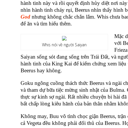
hành tinh này và rồi quyết định hủy diệt nơi n
nhìn hành tinh cháy rụi, Beerus nhìn thấy hình 
God
nhưng không chắc chắn lắm. Whis chưa bao 
để ăn và tìm hiểu thêm.
Mặc dù
với B
Whis nói về người Saiyan
Frieza
Saiyan sống sót đang sống trên Trái Đất, và ngườ
hành tinh của King Kai để kiểm chứng xem liệu
Beerus hay không.
Goku ngông cuồng thách thức Beerus và ngài chỉ
và tham dự bữa tiệc mừng sinh nhật của Bulma. 
thực sự kinh sợ ngài. Rất nhiều chuyện bi hài đã
bất chấp lòng kiêu hãnh của bản thân nhằm khôn
Không may, Buu vô tình chọc giận Beerus, trận 
cả Vegeta đều không phải đối thủ của Beerus. H