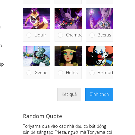
g
Liquiir
Champa
Beerus
ấp
cấp
Helles
Geene
Belmod
Kết quả
Bình chọn
Random Quote
Toriyama dựa vào các nhà đầu cơ bất động
sản để sáng tạo Frieza, người mà Toriyama coi