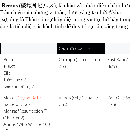
 Beerus
(破壊神ビルス), là nhân vật phản diện chính hư 
Trận chiến của những vị thần, được sáng tạo bởi Akira
sợ, ông là Thần của sự hủy diệt trong vũ trụ thứ bảy tron
ng là tiêu diệt các hành tinh để duy trì sự cân bằng trong
Các mối quan hệ
Beerus
Champa (anh em sinh
East Kai (cấ
ビルス
đôi)
dưới)
Bills
Thần hủy diệt
Kaioshin vũ trụ 7
Movie:
Dragon Ball Z
:
Vados (chị gái của sư
Zen-Oh (cấ
Battle of Gods
phụ)
trên)
Manga: "Resurrection ‘F’"
(Chapter 2)
Anime: "Who Will the 100