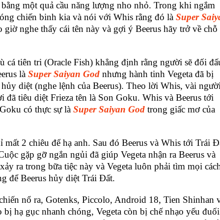
ày bằng một quả cầu năng lượng nho nhỏ. Trong khi ngắm
bóng chiến binh kia và nói với Whis rằng đó là
Super Saiy
giờ nghe thấy cái tên này và gợi ý Beerus hãy trở về chỗ
 cá tiên tri (Oracle Fish) khẳng định rằng người sẽ đối đấ
eerus là
Super Saiyan God
nhưng hành tinh Vegeta đã bị
 hủy diệt (nghe lệnh của Beerus). Theo lời Whis, vài ngườ
i đã tiêu diệt Frieza tên là Son Goku. Whis và Beerus tới
 Goku có thực sự là
Super Saiyan God
trong giấc mơ của
 mất 2 chiêu để hạ anh. Sau đó Beerus và Whis tới Trái Đ
Cuộc gặp gỡ ngắn ngủi đã giúp Vegeta nhận ra Beerus và
 xảy ra trong bữa tiệc này và Vegeta luôn phải tìm mọi các
g để Beerus hủy diệt Trái Đất.
chiến nổ ra, Gotenks, Piccolo, Android 18, Tien Shinhan 
ọ bị hạ gục nhanh chóng, Vegeta còn bị chế nhạo yếu đuối