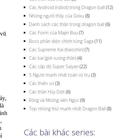
Các Android (robot) trong Dragon ball
(12)
Những người thầy của Goku
(8)
Danh sách các thần trong dragon ball
(6)
Các Form của Majin Buu
(7)
 vũ
Boss phản diện chính từng Saga
(11)
Các Supreme Kai (Kaioshin)
(7)
Các kai (giới vương thần)
(4)
Các cấp độ Super Saiyan
(22)
5 Người mạnh nhất toàn vũ trụ
(3)
Các thiên sứ
(3)
Các thần Hủy Diệt
(6)
ảy,
Rồng và Những viên Ngọc
(9)
là
Top những thứ mạnh nhất Dragon Ball
(8)
inh
,
h
Các bài khác series:
i