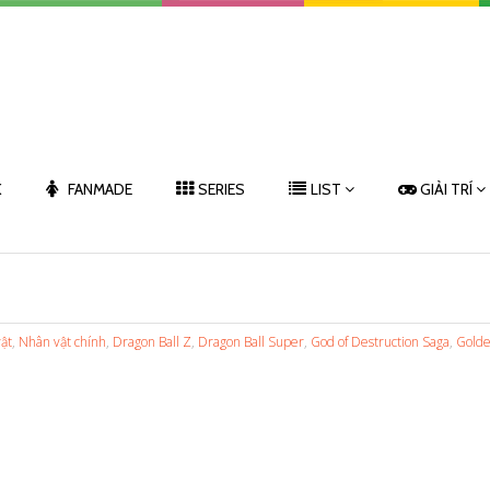
K
FANMADE
SERIES
LIST
GIẢI TRÍ
ật
,
Nhân vật chính
,
Dragon Ball Z
,
Dragon Ball Super
,
God of Destruction Saga
,
Gold