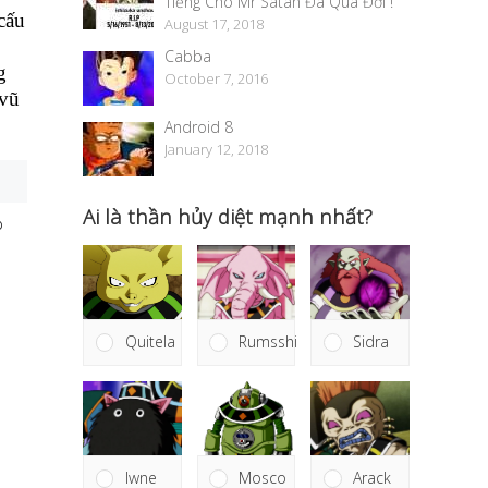
Tiếng Cho Mr Satan Đã Qua Đời !
cấu
August 17, 2018
Cabba
g
October 7, 2016
 vũ
Android 8
January 12, 2018
Ai là thần hủy diệt mạnh nhất?
p
Quitela
Rumsshi
Sidra
p
Mosco
Arack
Iwne