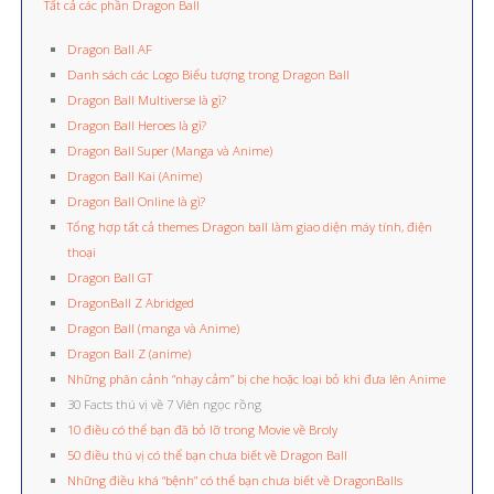
Tất cả các phần Dragon Ball
Dragon Ball AF
Danh sách các Logo Biểu tượng trong Dragon Ball
Dragon Ball Multiverse là gì?
Dragon Ball Heroes là gì?
Dragon Ball Super (Manga và Anime)
Dragon Ball Kai (Anime)
Dragon Ball Online là gì?
Tổng hợp tất cả themes Dragon ball làm giao diện máy tính, điện
thoại
Dragon Ball GT
DragonBall Z Abridged
Dragon Ball (manga và Anime)
Dragon Ball Z (anime)
Những phân cảnh “nhạy cảm” bị che hoặc loại bỏ khi đưa lên Anime
30 Facts thú vị về 7 Viên ngọc rồng
10 điều có thể bạn đã bỏ lỡ trong Movie về Broly
50 điều thú vị có thể bạn chưa biết về Dragon Ball
Những điều khá “bệnh” có thể bạn chưa biết về DragonBalls