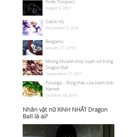
Pride Troopers
August 3, 2017
Galick Ho
December 5, 2016
Bergamo
January 17, 2018
Những khoảnh khắc tuyệt vời trong
Dragon Ball
September 17, 2017
Porunga – Rồng thần của hành tinh
Namek
October 18, 2016
Nhân vật nữ XINH NHẤT Dragon
Ball là ai?