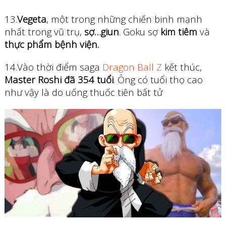
13.
Vegeta
, một trong những chiến binh mạnh
nhất trong vũ trụ,
sợ…giun
. Goku sợ
kim tiêm
và
thực phẩm bệnh viện.
14.Vào thời điểm saga
Dragon Ball Z
kết thúc,
Master Roshi đã 354 tuổi
. Ông có tuổi thọ cao
như vậy là do uống thuốc tiên bất tử