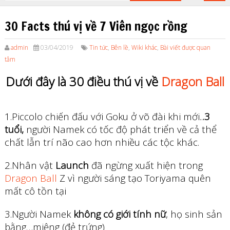
30 Facts thú vị về 7 Viên ngọc rồng
admin
03/04/2019
Tin tức
,
Bên lề
,
Wiki khác
,
Bài viết được quan
tâm
Dưới đây là 30 điều thú vị về
Dragon Ball
1.Piccolo chiến đấu với Goku ở võ đài khi mới..
.3
tuổi,
người Namek có tốc độ phát triển về cả thể
chất lẫn trí não cao hơn nhiều các tộc khác.
2.Nhân vật
Launch
đã ngừng xuất hiện trong
Dragon Ball
Z vì người sáng tạo Toriyama quên
mất cô tồn tại
3.Người Namek
không có giới tính nữ
, họ sinh sản
bằng…miệng (đẻ trứng)