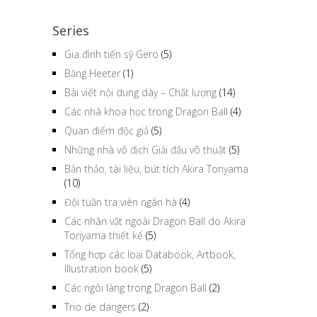
Series
Gia đình tiến sỹ Gero
(5)
Băng Heeter
(1)
Bài viết nội dung dày – Chất lượng
(14)
Các nhà khoa học trong Dragon Ball
(4)
Quan điểm độc giả
(5)
Những nhà vô địch Giải đấu võ thuật
(5)
Bản thảo, tài liệu, bút tích Akira Toriyama
(10)
Đội tuần tra viên ngân hà
(4)
Các nhân vật ngoài Dragon Ball do Akira
Toriyama thiết kế
(5)
Tổng hợp các loại Databook, Artbook,
Illustration book
(5)
Các ngôi làng trong Dragon Ball
(2)
Trio de dangers
(2)