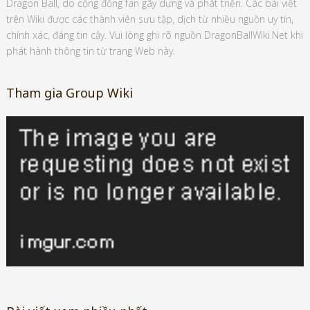
Dragon Ball, do cộng đồng fan gây dựng và phát triển. Các bài viết
trên Wiki được các thành viên sưu tập, dịch từ nhiều nguồn uy tín,
chính xác, đáng tin cậy. Vui lòng ghi rõ nguồn DragonBallWiki.Net khi
phát hành thông tin từ trang Web này.
Tham gia Group Wiki