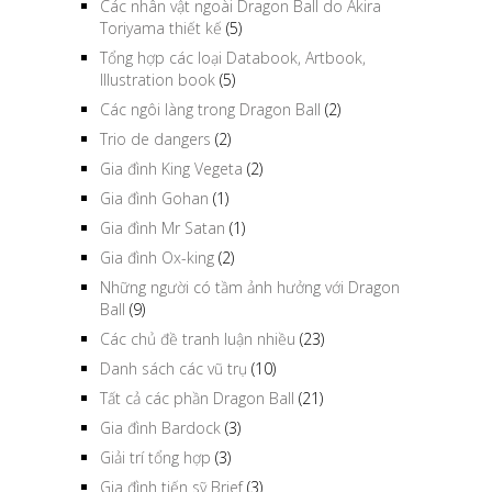
Các nhân vật ngoài Dragon Ball do Akira
Toriyama thiết kế
(5)
Tổng hợp các loại Databook, Artbook,
Illustration book
(5)
Các ngôi làng trong Dragon Ball
(2)
Trio de dangers
(2)
Gia đình King Vegeta
(2)
Gia đình Gohan
(1)
Gia đình Mr Satan
(1)
Gia đình Ox-king
(2)
Những người có tầm ảnh hưởng với Dragon
Ball
(9)
Các chủ đề tranh luận nhiều
(23)
Danh sách các vũ trụ
(10)
Tất cả các phần Dragon Ball
(21)
Gia đình Bardock
(3)
Giải trí tổng hợp
(3)
Gia đình tiến sỹ Brief
(3)