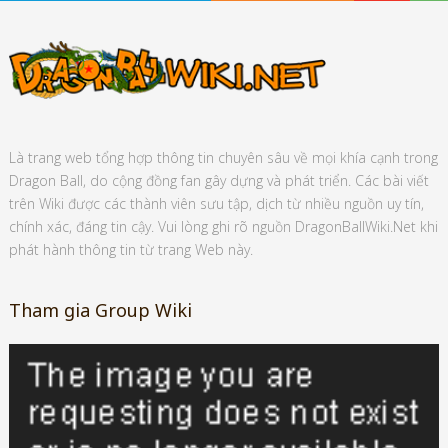
Là trang web tổng hợp thông tin chuyên sâu về mọi khía cạnh trong
Dragon Ball, do cộng đồng fan gây dựng và phát triển. Các bài viết
trên Wiki được các thành viên sưu tập, dịch từ nhiều nguồn uy tín,
chính xác, đáng tin cậy. Vui lòng ghi rõ nguồn DragonBallWiki.Net khi
phát hành thông tin từ trang Web này.
Tham gia Group Wiki