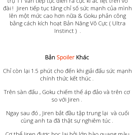
trụ 11 vẫn tiếp tục diễn ra cực kì ác liệt trên võ
đài ! Jiren tiếp tục tăng chỉ số sức mạnh của mình
lên một mức cao hơn nữa & Goku phản công
bằng cách kích hoạt Bản Năng Vô Cực ( Ultra
Instinct ) .
Bản
Spoiler
Khác
Chỉ còn lại 1.5 phút cho đến khi giải đấu sức mạnh
chính thức kết thúc .
Trên sàn đấu , Goku chiếm thế áp đảo và trên cơ
so với Jiren .
Ngay sau đó , Jiren bắt đầu tập trung lại và cuối
cùng anh ta đã thật sự nghiêm túc .
Cơ thể Jiren được bọc lại bởi lớp hào quang màu