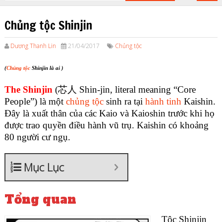
Chủng tộc Shinjin
Dương Thanh Lin
21/04/2017
Chủng tộc
(
Chủng tộc
Shinjin là ai )
The Shinjin
(芯人 Shin-jin, literal meaning “Core
People”) là một
chủng tộc
sinh ra tại
hành tinh
Kaishin.
Đây là xuất thân của các Kaio và Kaioshin trước khi họ
được trao quyền điều hành vũ trụ. Kaishin có khoảng
80 người cư ngụ.
Mục Lục
Tổng quan
Tộc Shinjin