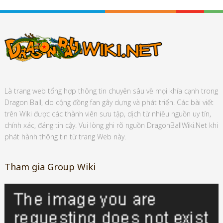
Là trang web tổng hợp thông tin chuyên sâu về mọi khía cạnh trong
Dragon Ball, do cộng đồng fan gây dựng và phát triển. Các bài viết
trên Wiki được các thành viên sưu tập, dịch từ nhiều nguồn uy tín,
chính xác, đáng tin cậy. Vui lòng ghi rõ nguồn DragonBallWiki.Net khi
phát hành thông tin từ trang Web này.
Tham gia Group Wiki