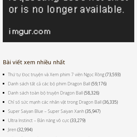
Bài viết xem nhiều nhất
Thứ tự Đọc truyện và Xem phim 7 viên Ngọc Rồng
(73,593)
Danh sách tất cả các bộ phim Dragon Ball
(59,176)
Danh sách toàn bộ truyện Dragon Ball
(58,326)
Chỉ số sức mạnh các nhân vật trong Dragon Ball
(36,335)
Super Saiyan Blue – Super Saiyan Xanh
(35,947)
Ultra Instinct – Bản năng vô cực
(33,279)
Jiren
(32,994)
Thần hủy diệt và các chiến binh mạnh nhất 12 vũ trụ
(30,710)