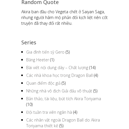
Random Quote
Người Saiyan chỉ thực sự lão hóa khi bắt đầu
bước sang tuổi 80
Series
Gia đình tiến sỹ Gero
(5)
Băng Heeter
(1)
Bài viết nội dung dày – Chất lượng
(14)
Các nhà khoa học trong Dragon Ball
(4)
Quan điểm độc giả
(5)
Những nhà vô địch Giải đấu võ thuật
(5)
Bản thảo, tài liệu, bút tích Akira Toriyama
(10)
Đội tuần tra viên ngân hà
(4)
Các nhân vật ngoài Dragon Ball do Akira
Toriyama thiết kế
(5)
Tổng hợp các loại Databook, Artbook,