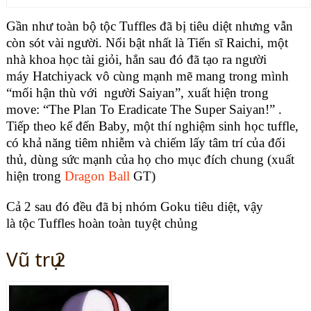
Gần như toàn bộ tộc Tuffles đã bị tiêu diệt nhưng vẫn
còn sót vài người. Nổi bật nhất là Tiến sĩ Raichi, một
nhà khoa học tài giỏi, hắn sau đó đã tạo ra người
máy Hatchiyack vô cùng mạnh mẽ mang trong mình
“mối hận thù với người Saiyan”, xuất hiện trong
move: “The Plan To Eradicate The Super Saiyan!” .
Tiếp theo kể đến Baby, một thí nghiệm sinh học tuffle,
có khả năng tiêm nhiễm và chiếm lấy tâm trí của đối
thủ, dùng sức mạnh của họ cho mục đích chung (xuất
hiện trong
Dragon Ball
GT)
Cả 2 sau đó đều đã bị nhóm Goku tiêu diệt, vậy
là tộc Tuffles hoàn toàn tuyệt chủng
Vũ trụ 2