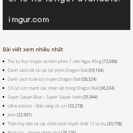
Bài viết xem nhiều nhất
Thứ tự Đọc truyện và Xem phim 7 viên Ngọc Rồng
(73,588)
Danh sách tất cả các bộ phim Dragon Ball
(59,164)
Danh sách toàn bộ truyện Dragon Ball
(58,324)
Chỉ số sức mạnh các nhân vật trong Dragon Ball
(36,334)
Super Saiyan Blue – Super Saiyan Xanh
(35,944)
Ultra Instinct – Bản năng vô cực
(33,278)
Jiren
(32,991)
Thần hủy diệt và các chiến binh mạnh nhất 12 vũ trụ
(30,708)
Broly (cũ – không chính chủ)
(28,225)