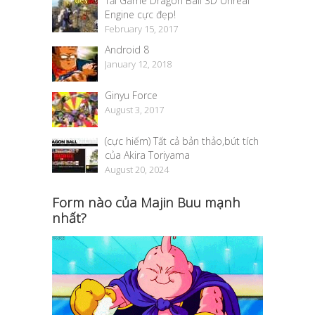
Tải Game Dragon Ball 3D Unreal
Engine cực đẹp!
February 15, 2017
Android 8
January 12, 2018
Ginyu Force
August 3, 2017
(cực hiếm) Tất cả bản thảo,bút tích
của Akira Toriyama
August 20, 2024
Form nào của Majin Buu mạnh
nhất?