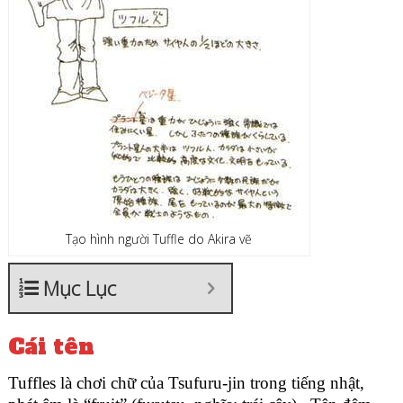
Tạo hình người Tuffle do Akira vẽ
Mục Lục
Cái tên
Tuffles là chơi chữ của Tsufuru-jin trong tiếng nhật,