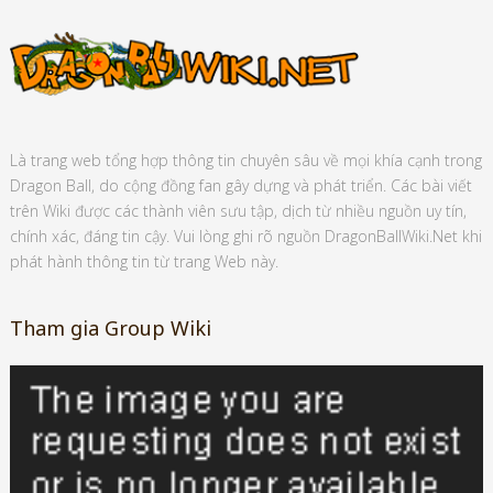
Là trang web tổng hợp thông tin chuyên sâu về mọi khía cạnh trong
Dragon Ball, do cộng đồng fan gây dựng và phát triển. Các bài viết
trên Wiki được các thành viên sưu tập, dịch từ nhiều nguồn uy tín,
chính xác, đáng tin cậy. Vui lòng ghi rõ nguồn DragonBallWiki.Net khi
phát hành thông tin từ trang Web này.
Tham gia Group Wiki