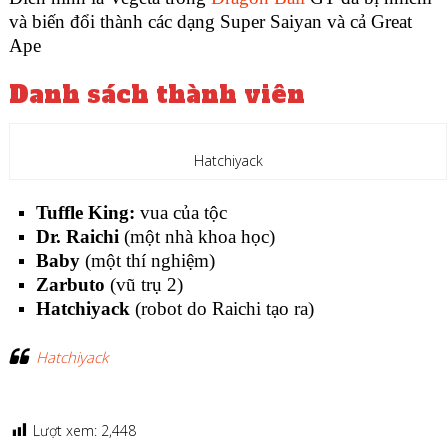
và biến đổi thành các dạng Super Saiyan và cả Great
Ape
Danh sách thành viên
Hatchiyack
Tuffle King:
vua của tộc
Dr. Raichi
(một nhà khoa học)
Baby
(một thí nghiệm)
Zarbuto
(vũ trụ 2)
Hatchiyack
(robot do Raichi tạo ra)
Hatchiyack
Lượt xem:
2,448