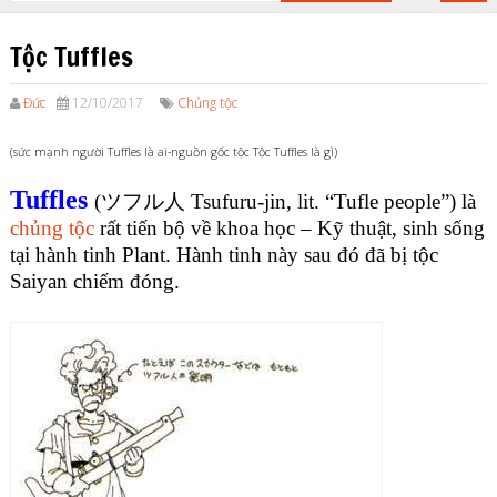
Tộc Tuffles
Đức
12/10/2017
Chủng tộc
(sức mạnh người Tuffles là ai-nguồn gốc tộc Tộc Tuffles là gì)
Tuffles
(ツフル人 Tsufuru-jin, lit. “Tufle people”) là
chủng tộc
rất tiến bộ về khoa học – Kỹ thuật, sinh sống
tại hành tinh Plant. Hành tinh này sau đó đã bị tộc
Saiyan chiếm đóng.