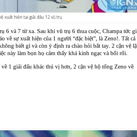
ệ xuất hiện tại giải đấu 12 vũ trụ
ụ 6 và 7 từ xa. Sau khi vũ trụ 6 thua cuộc, Champa tức g
o về sự xuất hiện của 1 người “đặc biệt”, là Zeno!. Tất cả
hông biết gì và còn ý định ra chào hỏi bắt tay. 2 cận vệ l
iệc này làm bọn họ cảm thấy khá kinh ngạc và bối rối.
về 1 giải đấu khác thú vị hơn, 2 cận vệ hộ tống Zeno về