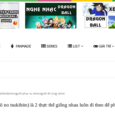
K
FANMADE
SERIES
LIST
GIẢI TRÍ
attendants,người phục vụ zeno,người đi cùng zeno)
sukibito) là 2 thực thể giống nhau luôn đi theo để p