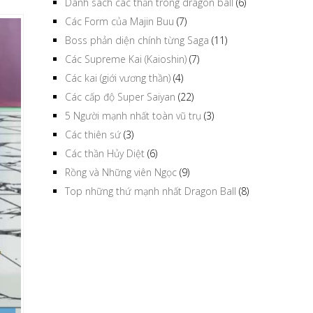
Danh sách các thần trong dragon ball
(6)
Các Form của Majin Buu
(7)
Boss phản diện chính từng Saga
(11)
Các Supreme Kai (Kaioshin)
(7)
Các kai (giới vương thần)
(4)
Các cấp độ Super Saiyan
(22)
5 Người mạnh nhất toàn vũ trụ
(3)
Các thiên sứ
(3)
Các thần Hủy Diệt
(6)
Rồng và Những viên Ngọc
(9)
Top những thứ mạnh nhất Dragon Ball
(8)