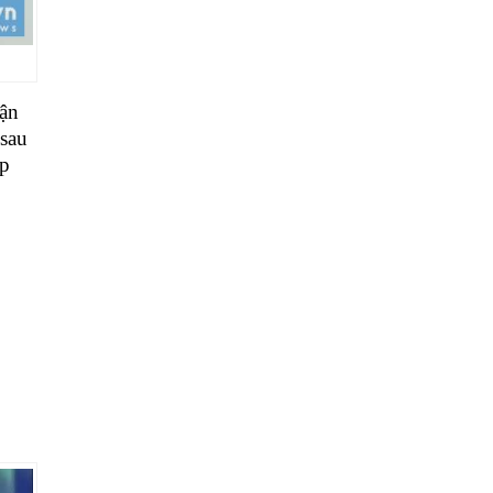
iận
 sau
ập