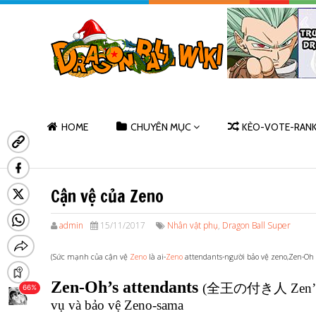
HOME
CHUYÊN MỤC
KÈO-VOTE-RAN
Cận vệ của Zeno
admin
15/11/2017
Nhân vật phụ
,
Dragon Ball Super
(Sức mạnh của cận vệ
Zeno
là ai-
Zeno
attendants-người bảo vệ zeno,Zen-Oh 
Zen-Oh’s attendants
(全王の付き人 Zen’ō no t
vụ và bảo vệ Zeno-sama