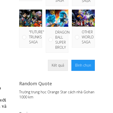
SAGA
SAGA
"FUTURE"
OTHER
DRAGON
TRUNKS
WORLD
BALL
SAGA
SAGA
SUPER
BROLY
Kết quả
Bình chọn
Random Quote
p
Trường trung học Orange Star cách nhà Gohan
1000 km
với
n và