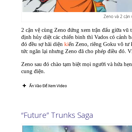
Zeno và 2 cận v
2 cận vệ cùng Zeno đứng xem trận đấu giữa vũ tr
định hủy diệt các chiến binh thì Vados có cảnh bá
đó đều sợ hãi diện
ki
ến Zeno, riêng Goku vô tư k
tức ngăn lại nhưng Zeno đã cho phép điều đó. V
Zeno sau đó chào tạm biệt mọi người và hứa hẹn 
cung điện.
Ấn Vào Để Xem Video
“Future” Trunks Saga