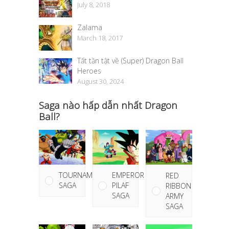
July 8, 2018
Zalama
March 18, 2017
Tất tần tật về (Super) Dragon Ball
Heroes
August 30, 2024
Saga nào hấp dẫn nhất Dragon
Ball?
TOURNAMENT
EMPEROR
RED
SAGA
PILAF
RIBBON
SAGA
ARMY
SAGA