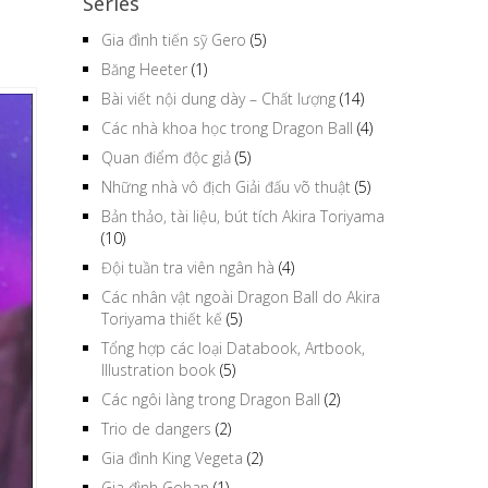
Series
Gia đình tiến sỹ Gero
(5)
Băng Heeter
(1)
Bài viết nội dung dày – Chất lượng
(14)
Các nhà khoa học trong Dragon Ball
(4)
Quan điểm độc giả
(5)
Những nhà vô địch Giải đấu võ thuật
(5)
Bản thảo, tài liệu, bút tích Akira Toriyama
(10)
Đội tuần tra viên ngân hà
(4)
Các nhân vật ngoài Dragon Ball do Akira
Toriyama thiết kế
(5)
Tổng hợp các loại Databook, Artbook,
Illustration book
(5)
Các ngôi làng trong Dragon Ball
(2)
Trio de dangers
(2)
Gia đình King Vegeta
(2)
Gia đình Gohan
(1)