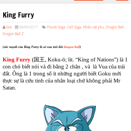
King Furry
Đức
08/09/2017
Piccolo Saga
,
Cell Saga
,
Nhân vật phụ
,
Dragon Ball
,
Dragon Ball Z
(sức mạnh của King Furry là ai-vua trái đất
dragon ball
)
King Furry
(国王, Koku-ō; lit. “King of Nations”) là 1
con chó biết nói và đi bằng 2 chân , và là Vua của trái
đất. Ông là 1 trong số ít những người biết Goku mới
thực sự là cứu tinh của nhân loại chứ không phải Mr
Satan.