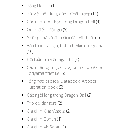
Băng Heeter
(1)
Bài viết nội dung dày – Chất lượng
(14)
Các nhà khoa học trong Dragon Ball
(4)
Quan điểm độc giả
(5)
Những nhà vô địch Giải đấu võ thuật
(5)
Bản thảo, tài liệu, bút tích Akira Toriyama
(10)
Đội tuần tra viên ngân hà
(4)
Các nhân vật ngoài Dragon Ball do Akira
Toriyama thiết kế
(5)
Tổng hợp các loại Databook, Artbook,
Illustration book
(5)
Các ngôi làng trong Dragon Ball
(2)
Trio de dangers
(2)
Gia đình King Vegeta
(2)
Gia đình Gohan
(1)
Gia đình Mr Satan
(1)