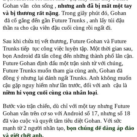
Gohan vẫn còn sống ,
nhưng anh đã bị mất một tay
và bị thương rất nặng
. Trong giây phút đó, Gohan
đã cố gắng đến gần Future Trunks , anh lấy túi đậu
thần ra cho cậu viên đậu cuối cùng rồi ngất đi.
Sau khi chửa trị vết thương, Future Gohan và Future
Trunks tiếp tục công việc luyện tập. Một thời gian sau,
bọn Android đã tấn công đến những thành phố lân cận.
Future Gohan định đấu một trận sinh tử với chúng,
Future Trunks muốn tham gia cùng anh, Gohan đã
đồng ý nhưng lại đánh ngất Trunks. Anh không muốn
cậu gặp nguy hiểm như lần trước, đối với anh cậu là
niềm hi vọng cuối cùng của nhân loại
.
Bước vào trận chiến, dù chỉ với một tay nhưng Future
Gohan vẫn trên cơ so với Android số 17, nhưng số 18
đã vào cuộc và quyết tâm tiêu diệt Gohan. Với sức
mạnh từ 2 người nhân tạo,
bọn chúng dể dàng áp đảo
và giết chết anh.