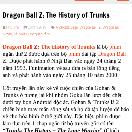
Dragon Ball Z: The History of Trunks
Phú Trần
23/07/2019
Androids Saga
,
Dragon Ball Z
,
Dragon Ball
Movie
,
Bài viết được quan tâm
Dragon Ball
Z:
The History of Trunks
là bộ
phim
ngắn thứ 2 được dựa trên bộ
phim
dài tập
Dragon Ball
Z. Được phát hành ở Nhật Bản vào ngày 24 tháng 2
năm 1993, Funimation về sau đưa ra bản lồng tiếng
anh và phát hành vào ngày 25 tháng 10 năm 2000.
Cốt truyện lần này kể về cuộc chiến của Gohan &
Trunks ở tương lai khi nhóm Goku lần lượt đều chết
dưới tay bọn Android độc ác. Gohan & Trunks là 2
chiến binh may mắn sống sót và họ đã tập luyện để bảo
vệ cho hòa bình ở thế giới này. Đặc biệt, phim được
làm dựa trên 1 chap ngắn từ bộ truyện gốc có tên
“Trunks The History – The Lone Warrior”
(Chiến