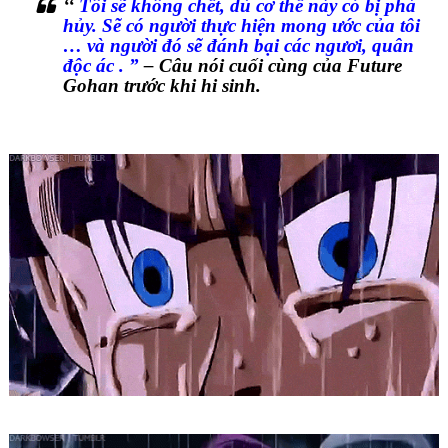
‘‘
Tôi sẽ không chết, dù cơ thể này có bị phá
hủy. Sẽ có người thực hiện mong ước của tôi
… và người đó sẽ đánh bại các ngươi, quân
độc ác . ”
– Câu nói cuối cùng của Future
Gohan trước khi hi sinh.