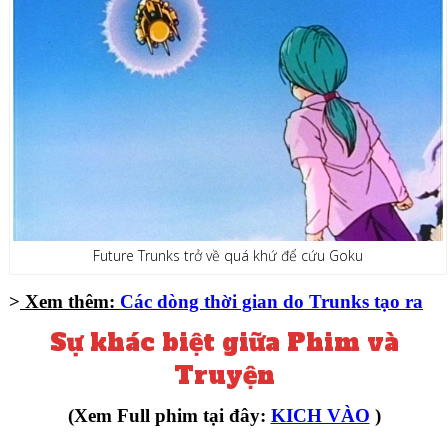
Future Trunks trở về quá khứ để cứu Goku
>
Xem thêm:
Các dòng thời gian do Trunks tạo ra
Sự khác biệt giữa Phim và
Truyện
(Xem Full phim tại đây:
KICH VÀO
)