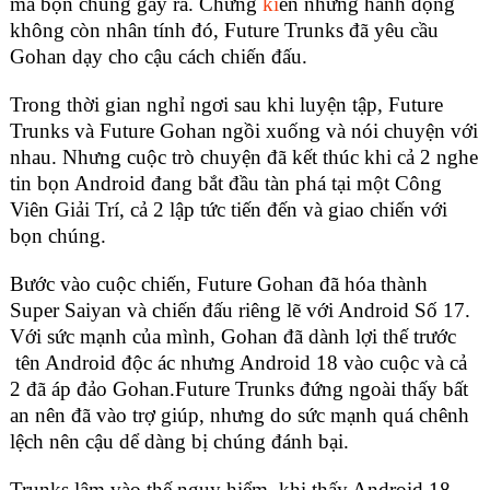
mà bọn chúng gây ra. Chứng
ki
ến những hành động
không còn nhân tính đó, Future Trunks đã yêu cầu
Gohan dạy cho cậu cách chiến đấu.
Trong thời gian nghỉ ngơi sau khi luyện tập, Future
Trunks và Future Gohan ngồi xuống và nói chuyện với
nhau. Nhưng cuộc trò chuyện đã kết thúc khi cả 2 nghe
tin bọn Android đang bắt đầu tàn phá tại một Công
Viên Giải Trí, cả 2 lập tức tiến đến và giao chiến với
bọn chúng.
Bước vào cuộc chiến, Future Gohan đã hóa thành
Super Saiyan và chiến đấu riêng lẽ với Android Số 17.
Với sức mạnh của mình, Gohan đã dành lợi thế trước
tên Android độc ác nhưng Android 18 vào cuộc và cả
2 đã áp đảo Gohan.Future Trunks đứng ngoài thấy bất
an nên đã vào trợ giúp, nhưng do sức mạnh quá chênh
lệch nên cậu dể dàng bị chúng đánh bại.
Trunks lâm vào thế nguy hiểm, khi thấy Android 18