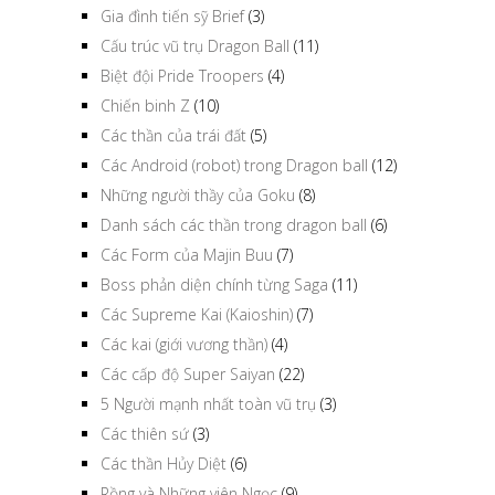
Gia đình tiến sỹ Brief
(3)
Cấu trúc vũ trụ Dragon Ball
(11)
Biệt đội Pride Troopers
(4)
Chiến binh Z
(10)
Các thần của trái đất
(5)
Các Android (robot) trong Dragon ball
(12)
Những người thầy của Goku
(8)
Danh sách các thần trong dragon ball
(6)
Các Form của Majin Buu
(7)
Boss phản diện chính từng Saga
(11)
Các Supreme Kai (Kaioshin)
(7)
Các kai (giới vương thần)
(4)
Các cấp độ Super Saiyan
(22)
5 Người mạnh nhất toàn vũ trụ
(3)
Các thiên sứ
(3)
Các thần Hủy Diệt
(6)
Rồng và Những viên Ngọc
(9)