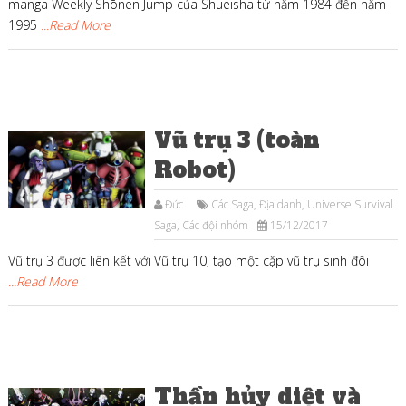
manga Weekly Shōnen Jump của Shueisha từ năm 1984 đến năm
1995
...Read More
Vũ trụ 3 (toàn
Robot)
Đức
Các Saga
,
Địa danh
,
Universe Survival
Saga
,
Các đội nhóm
15/12/2017
Vũ trụ 3 được liên kết với Vũ trụ 10, tạo một cặp vũ trụ sinh đôi
...Read More
Thần hủy diệt và