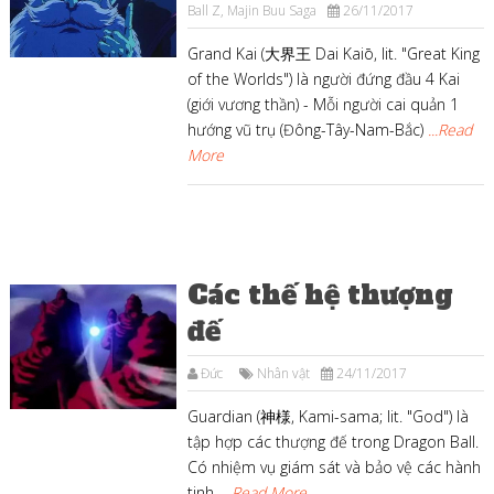
Ball Z
,
Majin Buu Saga
26/11/2017
Grand Kai (大界王 Dai Kaiō, lit. "Great King
of the Worlds") là người đứng đầu 4 Kai
(giới vương thần) - Mỗi người cai quản 1
hướng vũ trụ (Đông-Tây-Nam-Bắc)
...Read
More
Các thế hệ thượng
đế
Đức
Nhân vật
24/11/2017
Guardian (神様, Kami-sama; lit. "God") là
tập hợp các thượng đế trong Dragon Ball.
Có nhiệm vụ giám sát và bảo vệ các hành
tinh.
...Read More