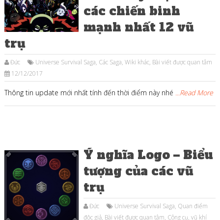
các chiến binh
mạnh nhất 12 vũ
trụ
Đức
Universe Survival Saga
,
Các Saga
,
Wiki khác
,
Bài viết được quan tâm
12/12/2017
Thông tin update mới nhất tính đến thời điểm này nhé
...Read More
Ý nghĩa Logo – Biểu
tượng của các vũ
trụ
Đức
Universe Survival Saga
,
Quan điểm
độc giả
,
Bài viết được quan tâm
,
Công cụ, vũ khí