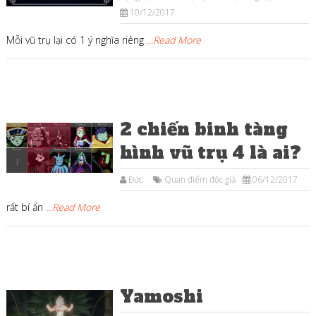
10/12/2017
Mỗi vũ trụ lại có 1 ý nghĩa riêng
...Read More
2 chiến binh tàng
hình vũ trụ 4 là ai?
Đức
Quan điểm độc giả
06/12/2017
rất bí ẩn
...Read More
Yamoshi