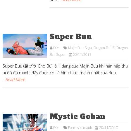
Super Buu
Đức
Majin Buu Saga
,
Dragon Ball Z
,
Dragon
Ball Super
20/11/2017
Super Buu (超ブウ Chō Bū) là 1 dạng của Majin Buu khi hắn hấp thụ
ai đó đủ mạnh, đây được coi là hình thức mạnh nhất của Buu.
...Read More
Mystic Gohan
Đức
Form sức mạnh
20/11/2017