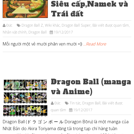
Siêu cấp,Namek và
Trái đất
Đức
Dragon Ball Z
,
Wiki khác
,
Dragon Ball Super
,
Bài viết được quan tâm
,
Nhân vật chính
,
Dragon Ball
19/12/2017
Mỗi người một vẻ mười phân vẹn mười =))
...Read More
Dragon Ball (manga
và Anime)
Đức
Tin tức
,
Dragon Ball
,
Bài viết được
quan tâm
19/12/2017
Dragon Ball (ド ラ ゴ ン ボ ー ル Doragon Bōru) là một manga của
Nhật Bản do Akira Toriyama đăng tải trong tạp chí hàng tuần