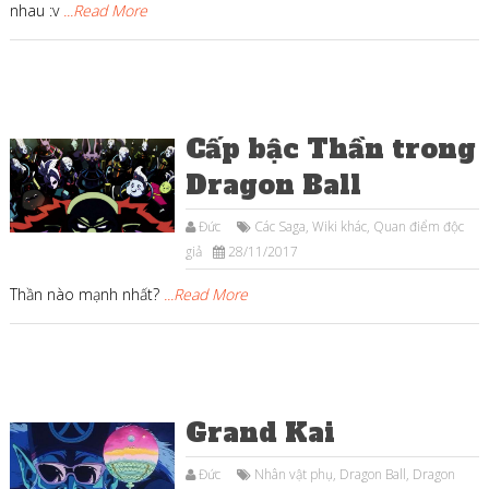
nhau :v
...Read More
Cấp bậc Thần trong
Dragon Ball
Đức
Các Saga
,
Wiki khác
,
Quan điểm độc
giả
28/11/2017
Thần nào mạnh nhất?
...Read More
Grand Kai
Đức
Nhân vật phụ
,
Dragon Ball
,
Dragon