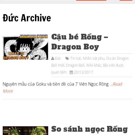
Đức Archive
Cậu bé Rồng –
Dragon Boy
Đức
Tin tức
,
Nhân vật phụ
,
Dự án Dragon
Ball mới
,
Dragon Ball
,
Wiki khác
,
Bài viết được
quan tâm
20/12/2017
Nguyên mẫu của Goku và tiền đề của 7 Viên Ngọc Rồng
...Read
More
So sánh ngọc Rồng