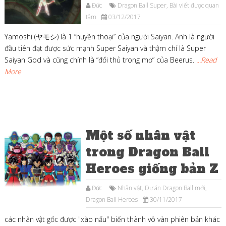
Đức
Dragon Ball Super
,
Bài viết được quan
tâm
03/12/2017
Yamoshi (ヤモシ) là 1 “huyền thoại” của người Saiyan. Anh là người
đầu tiên đạt được sức mạnh Super Saiyan và thậm chí là Super
Saiyan God và cũng chính là “đối thủ trong mơ” của Beerus.
...Read
More
Một số nhân vật
trong Dragon Ball
Heroes giống bản Z
Đức
Nhân vật
,
Dự án Dragon Ball mới
,
Dragon Ball Heroes
30/11/2017
các nhân vật gốc được "xào nấu" biến thành vô vàn phiên bản khác