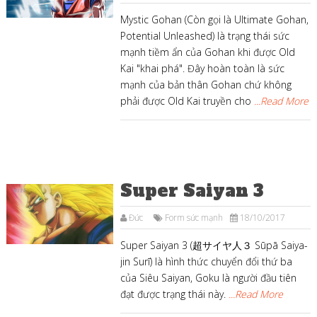
Mystic Gohan (Còn gọi là Ultimate Gohan,
Potential Unleashed) là trạng thái sức
mạnh tiềm ẩn của Gohan khi được Old
Kai "khai phá". Đây hoàn toàn là sức
mạnh của bản thân Gohan chứ không
phải được Old Kai truyền cho
...Read More
Super Saiyan 3
Đức
Form sức mạnh
18/10/2017
Super Saiyan 3 (超サイヤ人３ Sūpā Saiya-
jin Surī) là hình thức chuyển đổi thứ ba
của Siêu Saiyan, Goku là người đầu tiên
đạt được trạng thái này.
...Read More