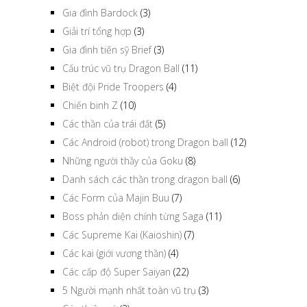
Tất cả các phần Dragon Ball
(21)
Gia đình Bardock
(3)
Giải trí tổng hợp
(3)
Gia đình tiến sỹ Brief
(3)
Cấu trúc vũ trụ Dragon Ball
(11)
Biệt đội Pride Troopers
(4)
Chiến binh Z
(10)
Các thần của trái đất
(5)
Các Android (robot) trong Dragon ball
(12)
Những người thầy của Goku
(8)
Danh sách các thần trong dragon ball
(6)
Các Form của Majin Buu
(7)
Boss phản diện chính từng Saga
(11)
Các Supreme Kai (Kaioshin)
(7)
Các kai (giới vương thần)
(4)
Các cấp độ Super Saiyan
(22)
5 Người mạnh nhất toàn vũ trụ
(3)