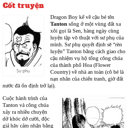
Cốt truyện
Dragon Boy kể về cậu bé tên
Tanton
sống ở một vùng đất xa
xôi gọi là Sen, hàng ngày cùng
luyện tập võ thuật với sư phụ của
mình. Sư phụ quyết định sẽ “rèn
luyện” Tanton bằng cách giao cho
cậu nhiệm vụ hộ tống công chúa
của thành phố Hoa (Flower
Sư phụ
Country) về nhà an toàn (cô bé là
nạn nhân của chiến tranh, giờ đất
nước đã ổn định trở lại).
Cuộc hành trình của
Tanton và công chúa
xảy ra nhiều chuyện
dở khóc dở cười, độc
giả hãy cảm nhận bằng