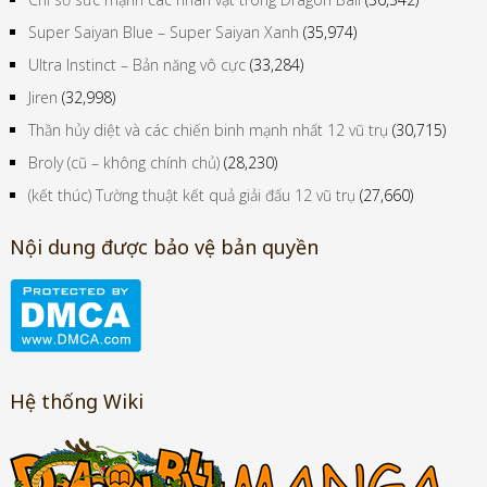
Chỉ số sức mạnh các nhân vật trong Dragon Ball
(36,342)
Super Saiyan Blue – Super Saiyan Xanh
(35,974)
Ultra Instinct – Bản năng vô cực
(33,284)
Jiren
(32,998)
Thần hủy diệt và các chiến binh mạnh nhất 12 vũ trụ
(30,715)
Broly (cũ – không chính chủ)
(28,230)
(kết thúc) Tường thuật kết quả giải đấu 12 vũ trụ
(27,660)
Nội dung được bảo vệ bản quyền
Hệ thống Wiki