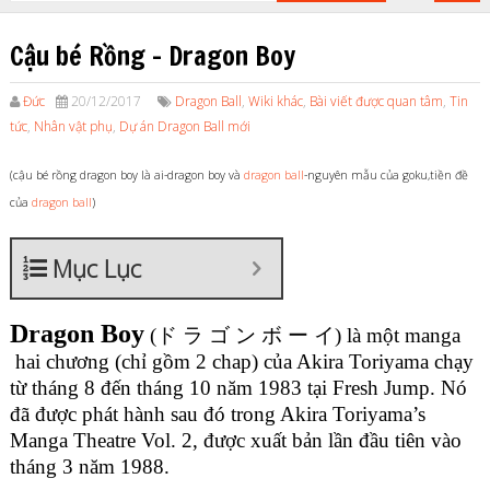
Cậu bé Rồng – Dragon Boy
Đức
20/12/2017
Dragon Ball
,
Wiki khác
,
Bài viết được quan tâm
,
Tin
tức
,
Nhân vật phụ
,
Dự án Dragon Ball mới
(cậu bé rồng dragon boy là ai-dragon boy và
dragon ball
-nguyên mẫu của goku,tiền đề
của
dragon ball
)
Mục Lục
Dragon Boy
(ド ラ ゴ ン ボ ー イ) là một manga
hai chương (chỉ gồm 2 chap) của Akira Toriyama chạy
từ tháng 8 đến tháng 10 năm 1983 tại Fresh Jump. Nó
đã được phát hành sau đó trong Akira Toriyama’s
Manga Theatre Vol. 2, được xuất bản lần đầu tiên vào
tháng 3 năm 1988.