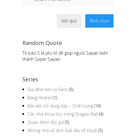
Kết quả
Bình chọn
Random Quote
Goku chưa biến thành siêu Saiyan cấp 2 lúc
nào cả mà lên luôn Super Saiyan 3 là do tác
giả quên mất.
Series
Gia đình tiến sỹ Gero
(5)
Băng Heeter
(1)
Bài viết nội dung dày – Chất lượng
(14)
Các nhà khoa học trong Dragon Ball
(4)
Quan điểm độc giả
(5)