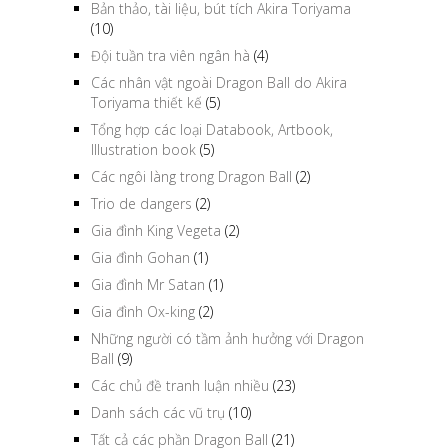
Những nhà vô địch Giải đấu võ thuật
(5)
Bản thảo, tài liệu, bút tích Akira Toriyama
(10)
Đội tuần tra viên ngân hà
(4)
Các nhân vật ngoài Dragon Ball do Akira
Toriyama thiết kế
(5)
Tổng hợp các loại Databook, Artbook,
Illustration book
(5)
Các ngôi làng trong Dragon Ball
(2)
Trio de dangers
(2)
Gia đình King Vegeta
(2)
Gia đình Gohan
(1)
Gia đình Mr Satan
(1)
Gia đình Ox-king
(2)
Những người có tầm ảnh hưởng với Dragon
Ball
(9)
Các chủ đề tranh luận nhiều
(23)
Danh sách các vũ trụ
(10)