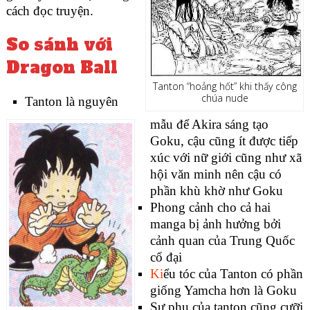
cách đọc truyện.
So sánh với
Dragon Ball
Tanton “hoảng hốt” khi thấy công
chúa nude
Tanton là nguyên
mẫu để Akira sáng tạo
Goku, cậu cũng ít được tiếp
xúc với nữ giới cũng như xã
hội văn minh nên cậu có
phần khù khờ như Goku
Phong cảnh cho cả hai
manga bị ảnh hưởng bởi
cảnh quan của Trung Quốc
cổ đại
Ki
ểu tóc của Tanton có phần
giống Yamcha hơn là Goku
Sư phụ của tanton cũng cưỡi