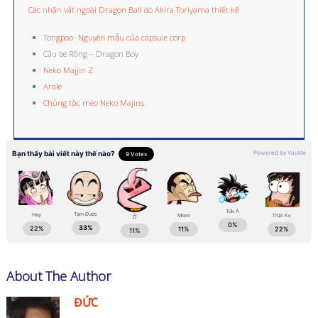
Các nhân vật ngoài Dragon Ball do Akira Toriyama thiết kế
Tongpoo -Nguyên mẫu của capsule corp
Cậu bé Rồng – Dragon Boy
Neko Majjin Z
Arale
Chủng tộc mèo Neko Majins
About The Author
ĐỨC