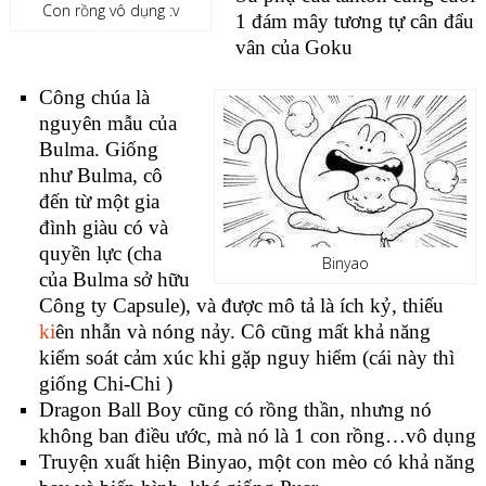
Con rồng vô dụng :v
1 đám mây tương tự cân đẩu
vân của Goku
Công chúa là
nguyên mẫu của
Bulma. Giống
như Bulma, cô
đến từ một gia
đình giàu có và
quyền lực (cha
Binyao
của Bulma sở hữu
Công ty Capsule), và được mô tả là ích kỷ, thiếu
ki
ên nhẫn và nóng nảy. Cô cũng mất khả năng
kiểm soát cảm xúc khi gặp nguy hiểm (cái này thì
giống Chi-Chi )
Dragon Ball Boy cũng có rồng thần, nhưng nó
không ban điều ước, mà nó là 1 con rồng…vô dụng
Truyện xuất hiện Binyao, một con mèo có khả năng