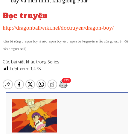
bay và biến hình, khá giống Puar
Đọc truyện
http://dragonballwiki.net/doctruyen/dragon-boy/
(cậu bé rồng dragon boy là ai-dragon boy và dragon ball-nguyên mẫu của goku,tiền đề
của dragon ball)
Các bài viết khác trong Series
Lượt xem:
1,478