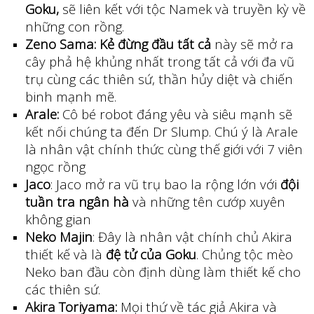
Goku,
sẽ liên kết với tộc Namek và truyền kỳ về
những con rồng.
Zeno Sama:
Kẻ đừng đầu tất cả
này sẽ mở ra
cây phả hệ khủng nhất trong tất cả với đa vũ
trụ cùng các thiên sứ, thần hủy diệt và chiến
binh mạnh mẽ.
Arale:
Cô bé robot đáng yêu và siêu mạnh sẽ
kết nối chúng ta đến Dr Slump. Chú ý là Arale
là nhân vật chính thức cùng thế giới với 7 viên
ngọc rồng
Jaco
: Jaco mở ra vũ trụ bao la rộng lớn với
đội
tuần tra ngân hà
và những tên cướp xuyên
không gian
Neko Majin
: Đây là nhân vật chính chủ Akira
thiết kế và là
đệ tử của Goku
. Chủng tộc mèo
Neko ban đầu còn định dùng làm thiết kế cho
các thiên sứ.
Akira Toriyama:
Mọi thứ về tác giả Akira và