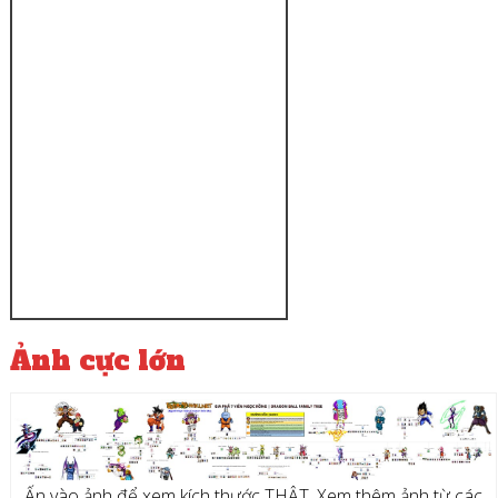
Ảnh cực lớn
Ấn vào ảnh để xem kích thước THẬT. Xem thêm ảnh từ các