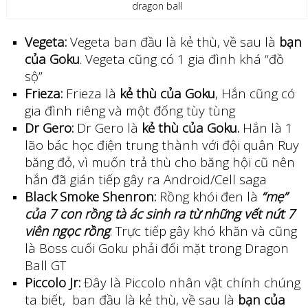
dragon ball
Vegeta:
Vegeta ban đầu là kẻ thù, về sau là
bạn
của Goku
. Vegeta cũng có 1 gia đình khá “đồ
sộ”
Frieza:
Frieza là
kẻ thù của Goku
, Hắn cũng có
gia đình riêng và một đống tùy tùng
Dr Gero:
Dr Gero là
kẻ thù của Goku.
Hắn là 1
lão bác học điện trung thành với đội quân Ruy
băng đỏ, vì muốn trả thù cho băng hội cũ nên
hắn đã gián tiếp gây ra Android/Cell saga
Black Smoke Shenron:
Rồng khói đen là
“mẹ”
của 7 con rồng tà ác sinh ra từ những vết nứt 7
viên ngọc rồng
. Trực tiếp gây khó khăn và cũng
là Boss cuối Goku phải đối mặt trong Dragon
Ball GT
Piccolo Jr:
Đây là Piccolo nhân vật chính chúng
ta biết, ban đầu là kẻ thù, về sau là
bạn của