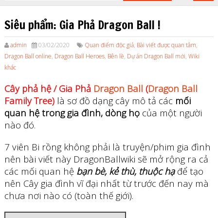
Siêu phẩm: Gia Phả Dragon Ball !
admin
03/02/2020
Quan điểm độc giả
,
Bài viết được quan tâm
,
Dragon Ball online
,
Dragon Ball Heroes
,
Bên lề
,
Dự án Dragon Ball mới
,
Wiki
khác
Cây phả hệ / Gia Phả
Dragon Ball
(
Dragon Ball
Family Tree)
là sơ đồ dạng cây mô tả các
mối
quan hệ trong gia đình, dòng họ
của một người
nào đó.
7 viên Bi rồng không phải là truyện/phim gia đình
nên bài viết này DragonBallwiki sẽ mở rộng ra cả
các mối quan hệ
bạn bè, kẻ thù, thuộc hạ
để tạo
nên Cây gia đình vĩ đại nhất từ trước đến nay mà
chưa nơi nào có (toàn thế giới).