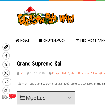
HOME
CHUYÊN MỤC
KÈO-VOTE-RAN
Grand Supreme Kai
Đức
18/11/2018
Dragon Ball Z
,
Majin Buu Saga
,
Nhân vật p
(sức mạnh của Grand Supreme Kai là ai-người đứng đầu các kaioshin thứ 5,n
Mục Lục