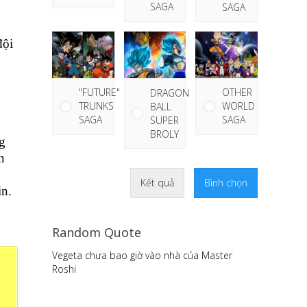
SAGA
SAGA
đội
"FUTURE"
OTHER
DRAGON
TRUNKS
WORLD
BALL
SAGA
SAGA
SUPER
BROLY
g
n
Kết quả
Bình chọn
in.
Random Quote
Vegeta chưa bao giờ vào nhà của Master
Roshi