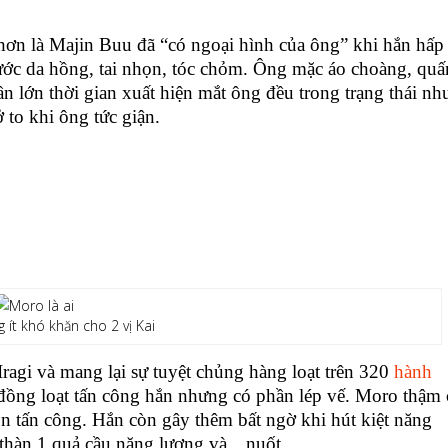
hơn là Majin Buu đã “có ngoại hình của ông” khi hắn hấp
ớc da hồng, tai nhọn, tóc chỏm. Ông mặc áo choàng, quấ
n lớn thời gian xuất hiện mắt ông đều trong trạng thái nh
 to khi ông tức giận.
 ít khó khăn cho 2 vị Kai
agi và mang lại sự tuyệt chủng hàng loạt trên 320
hành
ồng loạt tấn công hắn nhưng có phần lép vế. Moro thậm 
đòn tấn công. Hắn còn gây thêm bất ngờ khi hút kiệt năng
 thàn 1 quả cầu năng lượng và…nuốt.