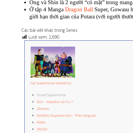
Ông và Shin là 2 người “có mặt” trong mang
Ở tập 4 Manga
Dragon Ball
Super, Gowasu hỏ
giới hạn thời gian của Potara (với người thườ
Các bài viết khác trong Series
Lượt xem:
2,690
Các Supreme Kai (Kaioshin)
Grand Supreme Kai
Shin – Kaioshin vũ trụ 7
Zamasu
KaioShin (Supreme Kai) – Thần sáng tạo
Kibito
Old Kai