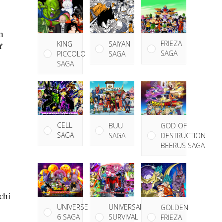
n
FRIEZA
KING
SAIYAN
ư
SAGA
PICCOLO
SAGA
SAGA
CELL
GOD OF
BUU
SAGA
DESTRUCTION
SAGA
BEERUS SAGA
chí
UNIVERSE
UNIVERSAL
GOLDEN
6 SAGA
SURVIVAL
FRIEZA