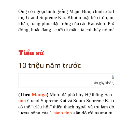
Ông có ngoại hình giống Majin Buu, chính xác 
thụ Grand Supreme Kai. Khuôn mặt béo tròn, nư
khăn, trang phục đặc trưng của các Kaioshin. Phầ
đóng, hoặc đang “cười tít mắt”, ta chỉ thấy nó mở
Tiểu sử
10 triệu năm trước
Hắn gây không
(Theo
Manga
)
Moro đã phá hủy Hệ thống Sao Ir
tinh
.Grand Supreme Kai và South Supreme Kai đ
có thể “triệu hồi” thiên thạch ngoài vũ trụ làm 
lượng sống của 1
hành tinh
gần đó rồi ngưng tụ