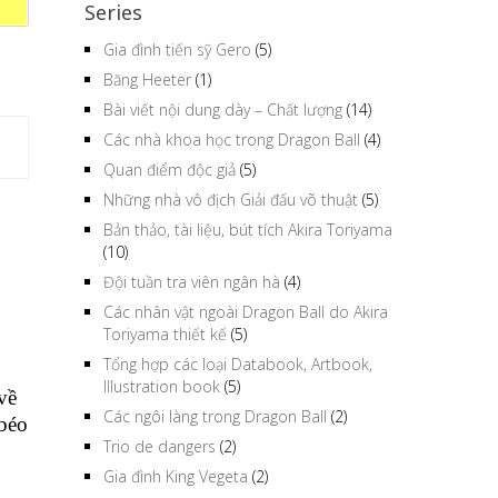
Series
Gia đình tiến sỹ Gero
(5)
Băng Heeter
(1)
Bài viết nội dung dày – Chất lượng
(14)
Các nhà khoa học trong Dragon Ball
(4)
Quan điểm độc giả
(5)
Những nhà vô địch Giải đấu võ thuật
(5)
Bản thảo, tài liệu, bút tích Akira Toriyama
(10)
Đội tuần tra viên ngân hà
(4)
Các nhân vật ngoài Dragon Ball do Akira
Toriyama thiết kế
(5)
Tổng hợp các loại Databook, Artbook,
Illustration book
(5)
về
Các ngôi làng trong Dragon Ball
(2)
 béo
Trio de dangers
(2)
Gia đình King Vegeta
(2)