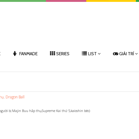
K
FANMADE
SERIES
LIST
GIẢI TRÍ
hụ
,
Dragon Ball
gười bị Majin Buu hấp thụ,Supreme Kai thứ 5,kaioshin béo)