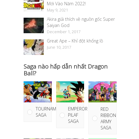
Mới Vào Năm 2022!
May 9, 2021
Akira giải thích về nguồn gốc Super
Saiyan God
December 1, 2017
Great Ape – Khỉ đột khổng lồ
June 10, 2017
Saga nào hấp dẫn nhất Dragon
Ball?
TOURNAMENT
EMPEROR
RED
SAGA
PILAF
RIBBON
SAGA
ARMY
SAGA