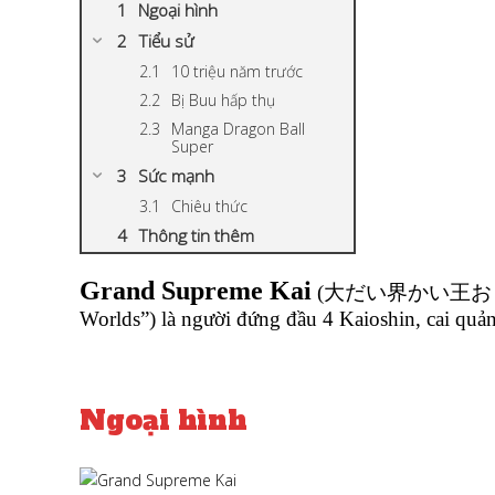
Ngoại hình
Tiểu sử
10 triệu năm trước
Bị Buu hấp thụ
Manga Dragon Ball
Super
Sức mạnh
Chiêu thức
Thông tin thêm
Grand Supreme
Ka
i
(大だい界かい王おう神しん Da
Worlds”) là người đứng đầu 4 Kaioshin, cai quản
Ngoại hình