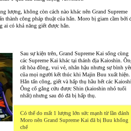
năng lượng, không còn cách nào khác nên Grand Supreme
n thành công pháp thuật của hắn. Moro bị giam cầm bởi 
ng ai có khả năng giết được hắn.
Sau sự kiện trên, Grand Supreme Kai sống cùng
các Supreme Kai khác tại thánh địa Kaioshin. Ôn
rất hòa đồng, vui vẻ, nhân hậu nhưng sự bình yê
của mọi người kết thúc khi Majin Buu xuất hiện.
Hắn tấn công, giết và hấp thụ hầu hết các Kaiosh
Ông cố gắng cứu được Shin (kaioshin nhỏ tuổi
nhất) nhưng sau đó đã bị hấp thụ.
Có thể do mất 1 lượng lớn sức mạnh từ lần đánh
Moro nên Grand Supreme Kai đã bị Buu khống
chế