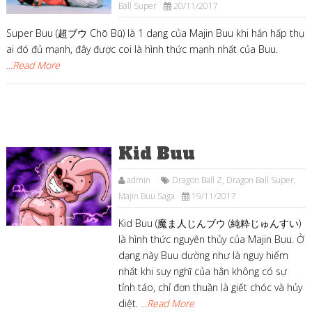
Ball Super
20/11/2017
Super Buu (超ブウ Chō Bū) là 1 dạng của Majin Buu khi hắn hấp thụ
ai đó đủ mạnh, đây được coi là hình thức mạnh nhất của Buu.
...Read More
Kid Buu
admin
Dragon Ball Z
,
Dragon Ball Super
,
Majin Buu Saga
19/11/2017
Kid Buu (魔ま人じんブウ (純粋じゅんすい)
là hình thức nguyên thủy của Majin Buu. Ở
dạng này Buu dường như là nguy hiểm
nhất khi suy nghĩ của hắn không có sự
tỉnh táo, chỉ đơn thuần là giết chóc và hủy
diệt.
...Read More