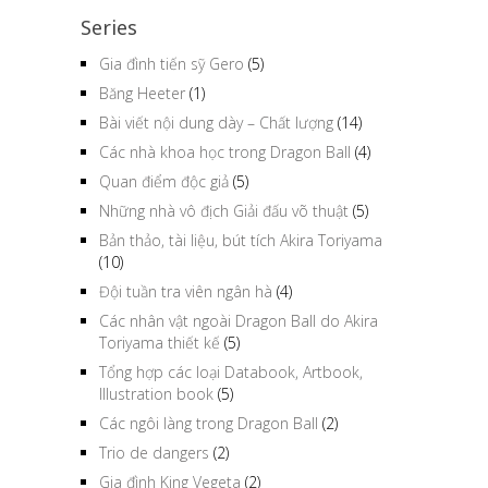
Series
Gia đình tiến sỹ Gero
(5)
Băng Heeter
(1)
Bài viết nội dung dày – Chất lượng
(14)
Các nhà khoa học trong Dragon Ball
(4)
Quan điểm độc giả
(5)
Những nhà vô địch Giải đấu võ thuật
(5)
Bản thảo, tài liệu, bút tích Akira Toriyama
(10)
Đội tuần tra viên ngân hà
(4)
Các nhân vật ngoài Dragon Ball do Akira
Toriyama thiết kế
(5)
Tổng hợp các loại Databook, Artbook,
Illustration book
(5)
Các ngôi làng trong Dragon Ball
(2)
Trio de dangers
(2)
Gia đình King Vegeta
(2)