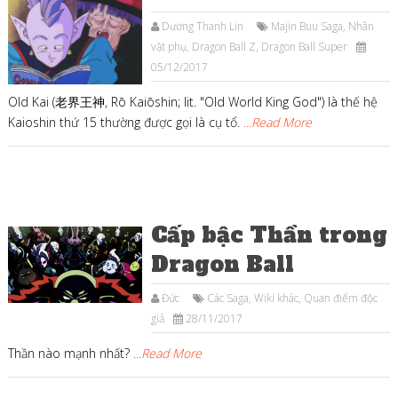
Dương Thanh Lin
Majin Buu Saga
,
Nhân
vật phụ
,
Dragon Ball Z
,
Dragon Ball Super
05/12/2017
Old Kai (老界王神, Rō Kaiōshin; lit. "Old World King God") là thế hệ
Kaioshin thứ 15 thường được gọi là cụ tổ.
...Read More
Cấp bậc Thần trong
Dragon Ball
Đức
Các Saga
,
Wiki khác
,
Quan điểm độc
giả
28/11/2017
Thần nào mạnh nhất?
...Read More