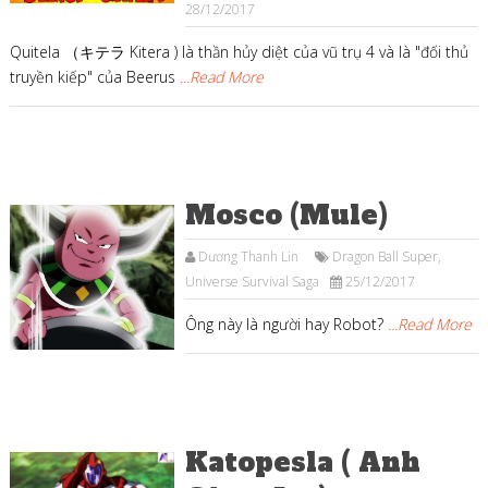
28/12/2017
Quitela （キテラ Kitera ) là thần hủy diệt của vũ trụ 4 và là "đối thủ
truyền kiếp" của Beerus
...Read More
Mosco (Mule)
Dương Thanh Lin
Dragon Ball Super
,
Universe Survival Saga
25/12/2017
Ông này là người hay Robot?
...Read More
Katopesla ( Anh