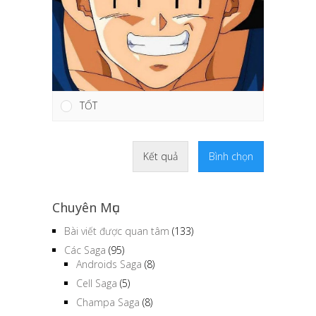
TỐT
Kết quả
Bình chọn
Chuyên Mục
Bài viết được quan tâm
(133)
Các Saga
(95)
Androids Saga
(8)
Cell Saga
(5)
Champa Saga
(8)