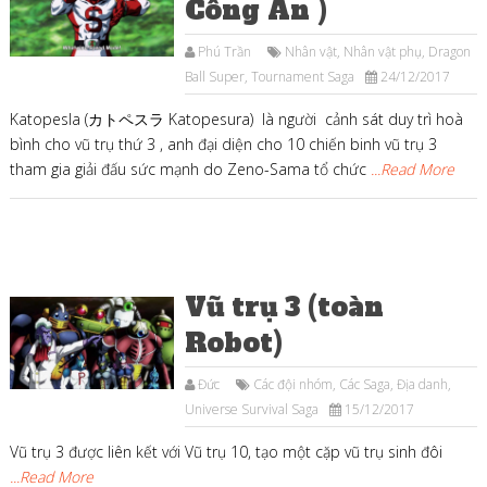
Công An )
Phú Trần
Nhân vật
,
Nhân vật phụ
,
Dragon
Ball Super
,
Tournament Saga
24/12/2017
Katopesla (カトペスラ Katopesura) là người cảnh sát duy trì hoà
bình cho vũ trụ thứ 3 , anh đại diện cho 10 chiến binh vũ trụ 3
tham gia giải đấu sức mạnh do Zeno-Sama tổ chức
...Read More
Vũ trụ 3 (toàn
Robot)
Đức
Các đội nhóm
,
Các Saga
,
Địa danh
,
Universe Survival Saga
15/12/2017
Vũ trụ 3 được liên kết với Vũ trụ 10, tạo một cặp vũ trụ sinh đôi
...Read More