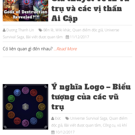
trụ và các vị thần
Ai Cập
Dương Thanh Lin
Bên lề
,
Wiki khác
,
Quan điểm độc giả
,
Universe
Survival Saga
,
Bài viết được quan tâm
11/12/2017
Có liên quan gì đến nhau?
...Read More
Ý nghĩa Logo – Biểu
tượng của các vũ
trụ
Đức
Universe Survival Saga
,
Quan điểm
độc giả
,
Bài viết được quan tâm
,
Công cụ, vũ khí
10/12/2017