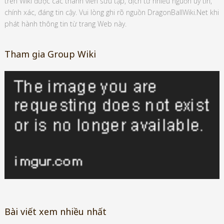
trên Wiki được các thành viên sưu tập, dịch từ nhiều nguồn uy tín,
chính xác, đáng tin cậy. Vui lòng ghi rõ nguồn DragonBallWiki.Net khi
phát hành thông tin từ trang Web này.
Tham gia Group Wiki
Bài viết xem nhiều nhất