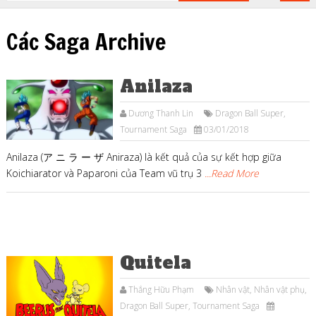
Các Saga Archive
Anilaza
Dương Thanh Lin
Dragon Ball Super
,
Tournament Saga
03/01/2018
Anilaza (ア ニ ラ ー ザ Aniraza) là kết quả của sự kết hợp giữa
Koichiarator và Paparoni của Team vũ trụ 3
...Read More
Quitela
Thắng Hữu Phạm
Nhân vật
,
Nhân vật phụ
,
Dragon Ball Super
,
Tournament Saga