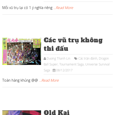
Mỗi vũ trụ lại có 1 ý nghĩa riêng
...Read More
Các vũ trụ không
thi đấu
Dương Thanh Lin
Các trận đánh
,
Dragon
Ball Super
,
Tournament Saga
,
Universe Survival
Saga
08/12/2017
Toàn hàng khủng @@
...Read More
Old Kai