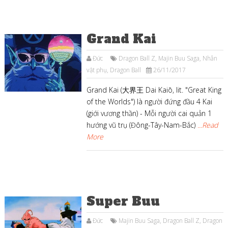
Grand Kai
Đức
Dragon Ball Z
,
Majin Buu Saga
,
Nhân
vật phụ
,
Dragon Ball
26/11/2017
Grand Kai (大界王 Dai Kaiō, lit. "Great King
of the Worlds") là người đứng đầu 4 Kai
(giới vương thần) - Mỗi người cai quản 1
hướng vũ trụ (Đông-Tây-Nam-Bắc)
...Read
More
Super Buu
Đức
Majin Buu Saga
,
Dragon Ball Z
,
Dragon