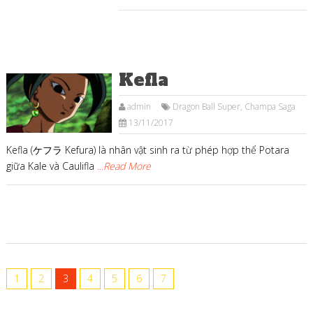
Kefla
admin
Dragon Ball Super
,
Champa Saga
13/11/2017
Kefla (ケフラ Kefura) là nhân vật sinh ra từ phép hợp thể Potara
giữa Kale và Caulifla
...Read More
1
2
3
4
5
6
7