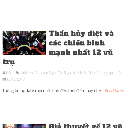
Thần hủy diệt và
các chiến binh
mạnh nhất 12 vũ
trụ
Đức
Universe Survival Saga
,
Các Saga
,
Wiki khác
,
Bài viết được quan tâm
12/12/2017
Thông tin update mới nhất tính đến thời điểm này nhé
...Read More
Giả thuyết về 12 vũ