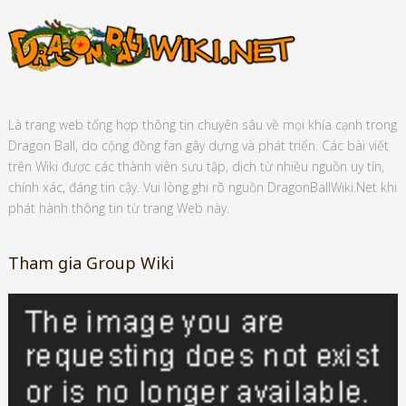
Là trang web tổng hợp thông tin chuyên sâu về mọi khía cạnh trong
Dragon Ball, do cộng đồng fan gây dựng và phát triển. Các bài viết
trên Wiki được các thành viên sưu tập, dịch từ nhiều nguồn uy tín,
chính xác, đáng tin cậy. Vui lòng ghi rõ nguồn DragonBallWiki.Net khi
phát hành thông tin từ trang Web này.
Tham gia Group Wiki