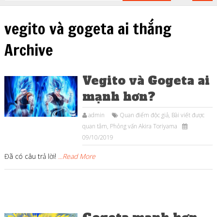
vegito và gogeta ai thắng
Archive
Vegito và Gogeta ai
mạnh hơn?
admin
Quan điểm độc giả
,
Bài viết được
quan tâm
,
Phỏng vấn Akira Toriyama
09/10/2019
Đã có câu trả lời!
...Read More