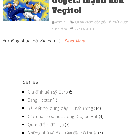
Gogeta mạnh hơn
Vegito!
admin
Quan điểm độc giả
,
Bài viết được
quan tâm
27/09/2018
Ai không phục mời vào xem :))
...Read More
Series
Gia đình tiến sỹ Gero
(5)
Băng Heeter
(1)
Bài viết nội dung dày – Chất lượng
(14)
Các nhà khoa học trong Dragon Ball
(4)
Quan điểm độc giả
(5)
Những nhà vô địch Giải đấu võ thuật
(5)