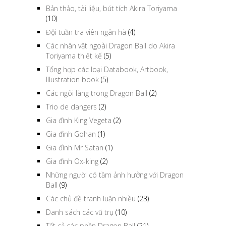
Bản thảo, tài liệu, bút tích Akira Toriyama
(10)
Đội tuần tra viên ngân hà
(4)
Các nhân vật ngoài Dragon Ball do Akira
Toriyama thiết kế
(5)
Tổng hợp các loại Databook, Artbook,
Illustration book
(5)
Các ngôi làng trong Dragon Ball
(2)
Trio de dangers
(2)
Gia đình King Vegeta
(2)
Gia đình Gohan
(1)
Gia đình Mr Satan
(1)
Gia đình Ox-king
(2)
Những người có tầm ảnh hưởng với Dragon
Ball
(9)
Các chủ đề tranh luận nhiều
(23)
Danh sách các vũ trụ
(10)
Tất cả các phần Dragon Ball
(21)