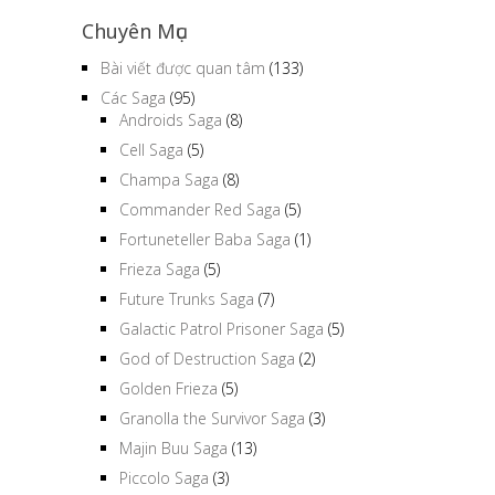
Chuyên Mục
Bài viết được quan tâm
(133)
Các Saga
(95)
Androids Saga
(8)
Cell Saga
(5)
Champa Saga
(8)
Commander Red Saga
(5)
Fortuneteller Baba Saga
(1)
Frieza Saga
(5)
Future Trunks Saga
(7)
Galactic Patrol Prisoner Saga
(5)
God of Destruction Saga
(2)
Golden Frieza
(5)
Granolla the Survivor Saga
(3)
Majin Buu Saga
(13)
Piccolo Saga
(3)