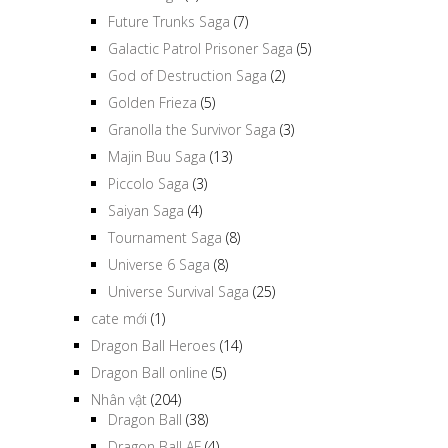
Future Trunks Saga
(7)
Galactic Patrol Prisoner Saga
(5)
God of Destruction Saga
(2)
Golden Frieza
(5)
Granolla the Survivor Saga
(3)
Majin Buu Saga
(13)
Piccolo Saga
(3)
Saiyan Saga
(4)
Tournament Saga
(8)
Universe 6 Saga
(8)
Universe Survival Saga
(25)
cate mới
(1)
Dragon Ball Heroes
(14)
Dragon Ball online
(5)
Nhân vật
(204)
Dragon Ball
(38)
Dragon Ball AF
(4)