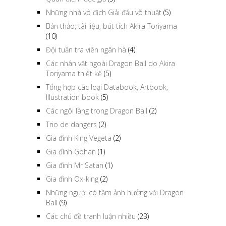
Những nhà vô địch Giải đấu võ thuật
(5)
Bản thảo, tài liệu, bút tích Akira Toriyama
(10)
Đội tuần tra viên ngân hà
(4)
Các nhân vật ngoài Dragon Ball do Akira
Toriyama thiết kế
(5)
Tổng hợp các loại Databook, Artbook,
Illustration book
(5)
Các ngôi làng trong Dragon Ball
(2)
Trio de dangers
(2)
Gia đình King Vegeta
(2)
Gia đình Gohan
(1)
Gia đình Mr Satan
(1)
Gia đình Ox-king
(2)
Những người có tầm ảnh hưởng với Dragon
Ball
(9)
Các chủ đề tranh luận nhiều
(23)