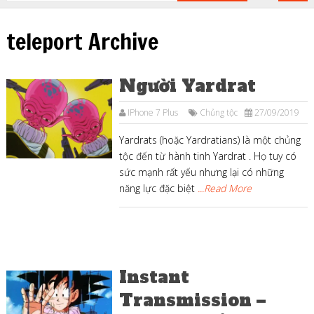
teleport Archive
Người Yardrat
IPhone 7 Plus
Chủng tộc
27/09/2019
Yardrats (hoặc Yardratians) là một chủng
tộc đến từ hành tinh Yardrat . Họ tuy có
sức mạnh rất yếu nhưng lại có những
năng lực đặc biệt
...Read More
Instant
Transmission –