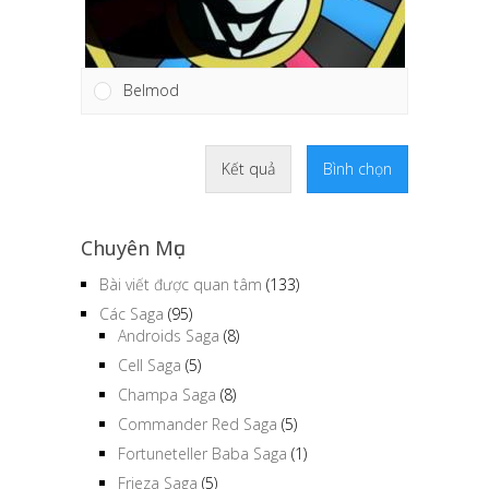
Belmod
Kết quả
Bình chọn
Chuyên Mục
Bài viết được quan tâm
(133)
Các Saga
(95)
Androids Saga
(8)
Cell Saga
(5)
Champa Saga
(8)
Commander Red Saga
(5)
Fortuneteller Baba Saga
(1)
Frieza Saga
(5)