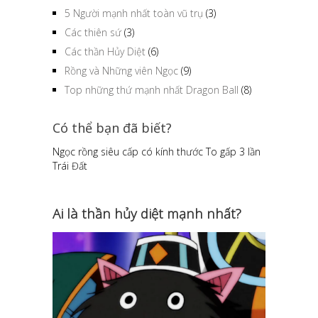
5 Người mạnh nhất toàn vũ trụ
(3)
Các thiên sứ
(3)
Các thần Hủy Diệt
(6)
Rồng và Những viên Ngọc
(9)
Top những thứ mạnh nhất Dragon Ball
(8)
Có thể bạn đã biết?
Ngọc rồng siêu cấp có kính thước To gấp 3 lần
Trái Đất
Ai là thần hủy diệt mạnh nhất?