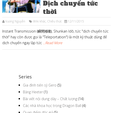
Dịch chuyển tức
thời
Vương Nguyễn
Wiki khác
,
Chiêu thức
12/11/2015
Instant Transmission (瞬間移動, Shunkan Idō, tức "dịch chuyển tức
thời" hay còn được gọi là "Teleportation") là một kỹ thuật dùng để
dịch chuyển ngay lập tức
...Read More
Series
Gia đình tiến sỹ Gero
(5)
Băng Heeter
(1)
Bài viết nội dung dày – Chất lượng
(14)
Các nhà khoa học trong Dragon Ball
(4)
Quan điểm độc giả
(5)