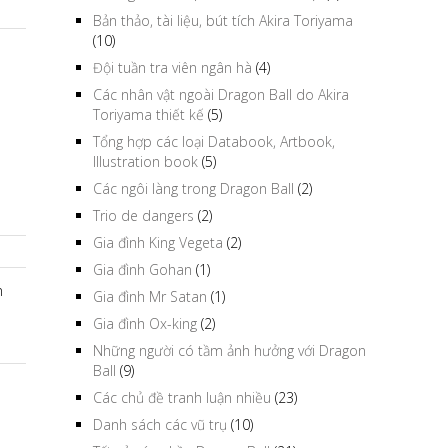
Bản thảo, tài liệu, bút tích Akira Toriyama
(10)
Đội tuần tra viên ngân hà
(4)
Các nhân vật ngoài Dragon Ball do Akira
Toriyama thiết kế
(5)
Tổng hợp các loại Databook, Artbook,
Illustration book
(5)
Các ngôi làng trong Dragon Ball
(2)
Trio de dangers
(2)
Gia đình King Vegeta
(2)
Gia đình Gohan
(1)
n
Gia đình Mr Satan
(1)
Gia đình Ox-king
(2)
Những người có tầm ảnh hưởng với Dragon
Ball
(9)
Các chủ đề tranh luận nhiều
(23)
Danh sách các vũ trụ
(10)