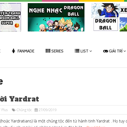
K
FANMADE
SERIES
LIST
GIẢI TRÍ
e
ời Yardrat
 Plus
Chủng tộc
27/09/2019
(hoặc Yardratians) là một chủng tộc đến từ hành tinh Yardrat . Họ tuy 