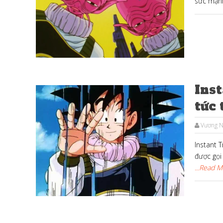
sức mạnh
Ins
tức 
Vương 
Instant 
được gọi 
...Read 