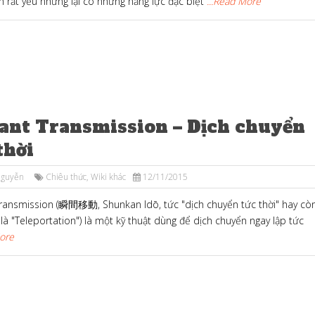
 rất yếu nhưng lại có những năng lực đặc biệt
...Read More
tant Transmission – Dịch chuyển
thời
Nguyễn
Chiêu thức
,
Wiki khác
12/11/2015
Transmission (瞬間移動, Shunkan Idō, tức "dịch chuyển tức thời" hay cò
là "Teleportation") là một kỹ thuật dùng để dịch chuyển ngay lập tức
More