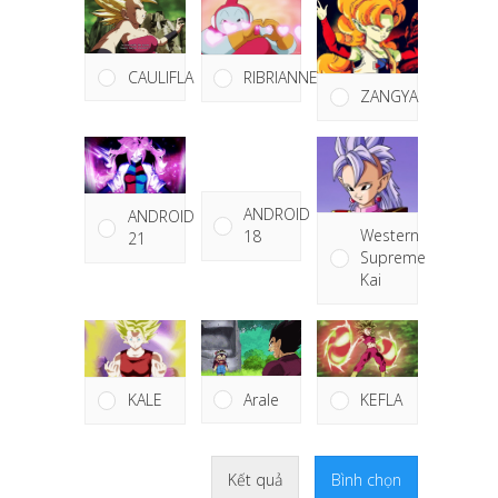
CAULIFLA
RIBRIANNE
ZANGYA
ANDROID
ANDROID
Western
18
21
Supreme
Kai
Arale
KEFLA
KALE
Kết quả
Bình chọn