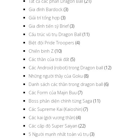
Tất cả các phần Dragon Ball
(21)
Gia đình Bardock
(3)
Giải trí tổng hợp
(3)
Gia đình tiến sỹ Brief
(3)
Cấu trúc vũ trụ Dragon Ball
(11)
Biệt đội Pride Troopers
(4)
Chiến binh Z
(10)
Các thần của trái đất
(5)
Các Android (robot) trong Dragon ball
(12)
Những người thầy của Goku
(8)
Danh sách các thần trong dragon ball
(6)
Các Form của Majin Buu
(7)
Boss phản diện chính từng Saga
(11)
Các Supreme Kai (Kaioshin)
(7)
Các kai (giới vương thần)
(4)
Các cấp độ Super Saiyan
(22)
5 Người mạnh nhất toàn vũ trụ
(3)