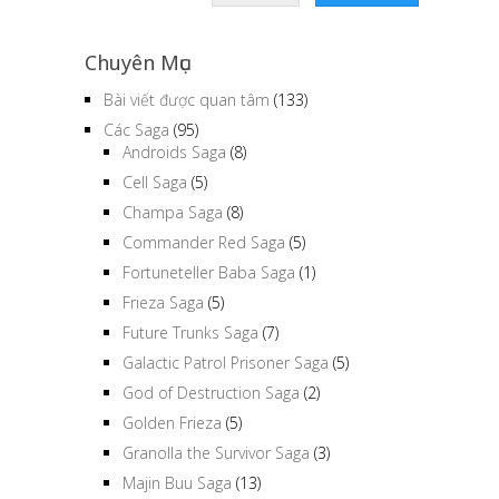
Chuyên Mục
Bài viết được quan tâm
(133)
Các Saga
(95)
Androids Saga
(8)
Cell Saga
(5)
Champa Saga
(8)
Commander Red Saga
(5)
Fortuneteller Baba Saga
(1)
Frieza Saga
(5)
Future Trunks Saga
(7)
Galactic Patrol Prisoner Saga
(5)
God of Destruction Saga
(2)
Golden Frieza
(5)
Granolla the Survivor Saga
(3)
Majin Buu Saga
(13)