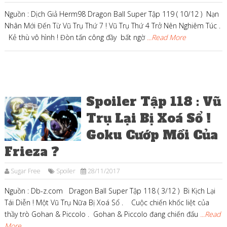
Nguồn : Dịch Giả Herm98 Dragon Ball Super Tập 119 ( 10/12 ) Nạn
Nhân Mới Đến Từ Vũ Trụ Thứ 7 ! Vũ Trụ Thứ 4 Trở Nên Nghiêm Túc .
Kẻ thù vô hình ! Đòn tấn công đầy bất ngờ
...Read More
Spoiler Tập 118 : Vũ
Trụ Lại Bị Xoá Sổ !
Goku Cướp Mồi Của
Frieza ?
Sugar Free
Spoiler
28/11/2017
Nguồn : Db-z.com Dragon Ball Super Tập 118 ( 3/12 ) Bi Kịch Lại
Tái Diễn ! Một Vũ Trụ Nữa Bị Xoá Sổ . Cuộc chiến khốc liệt của
thầy trò Gohan & Piccolo . Gohan & Piccolo đang chiến đấu
...Read
More