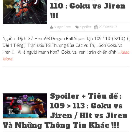
110 : Goku vs Jiren
!!!
Sugar Free
Spoiler
29/09/2017
Nguồn : Dịch Giả Herm98 Dragon Ball Super Tập 109-110 ( 8/10 ) (
Dài 1 Tiếng ) Trận Đấu Tối Thượng Của Các Vũ Trụ . Son Goku vs
Jiren !!! Ai là người mạnh hơn? Goku vs Jiren : trận chiến đỉnh
...Read
More
Spoiler + Tiêu đề :
109 > 113 : Goku vs
Jiren / Hit vs Jiren
Và Những Thông Tin Khác !!!