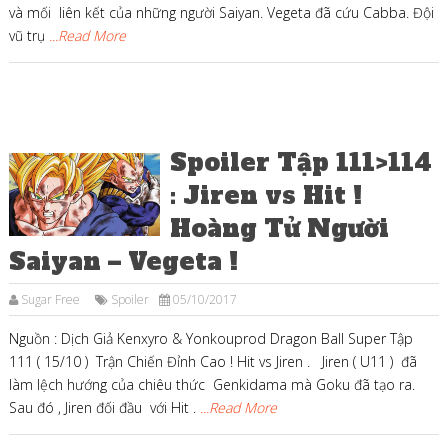
và mối liên kết của những người Saiyan. Vegeta đã cứu Cabba. Đội
vũ trụ
...Read More
Spoiler Tập 111>114
: Jiren vs Hit !
Hoàng Tử Người
Saiyan – Vegeta !
Sugar Free
Spoiler
05/10/2017
Nguồn : Dịch Giả Kenxyro & Yonkouprod Dragon Ball Super Tập
111 ( 15/10 ) Trận Chiến Đỉnh Cao ! Hit vs Jiren . Jiren ( U11 ) đã
làm lệch hướng của chiêu thức Genkidama mà Goku đã tạo ra.
Sau đó , Jiren đối đầu với Hit .
...Read More