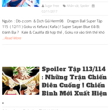
Sugar Free
Nhân vật
,
Spoiler
02/11/2017
Nguồn : Db-z.com & Dịch Giả Herm98 Dragon Ball Super Tập
115 ( 12/11 ) Goku vs Kefura ( Kafla ) ! Super Saiyan Blue Đã Bị
Đánh Bại ? Kale & Caulifla đã hợp thể , Goku rơi vào tình thế khó
...Read More
Spoiler Tập 113/114
: Những Trận Chiến
Điên Cuồng ! Chiến
Binh Mới Xuất Hiện
.