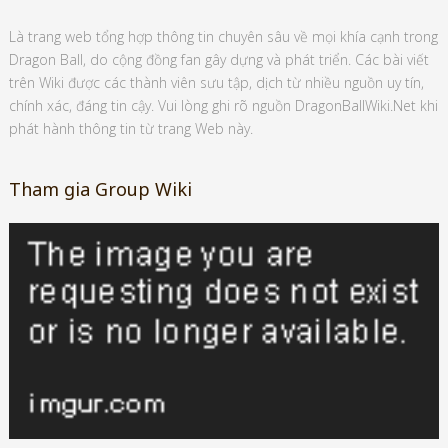
Là trang web tổng hợp thông tin chuyên sâu về mọi khía cạnh trong
Dragon Ball, do cộng đồng fan gây dựng và phát triển. Các bài viết
trên Wiki được các thành viên sưu tập, dịch từ nhiều nguồn uy tín,
chính xác, đáng tin cậy. Vui lòng ghi rõ nguồn DragonBallWiki.Net khi
phát hành thông tin từ trang Web này.
Tham gia Group Wiki