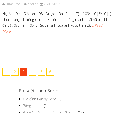
Sugar Free
Spoiler
22/09/2017
Nguồn : Dịch Giả Herm98 Dragon Ball Super Tập 109/110 ( 8/10 ) (
Thời Lượng : 1 Tiếng ) Jiren – Chiến binh hùng mạnh nhất vũ trụ 11
đã bắt đầu hành động . Sức mạnh của anh vượt trên tất
...Read
More
1
2
3
4
5
6
Bài viết theo Series
Gia đình tiến sỹ Gero
(5)
Băng Heeter
(1)
Bài viết nội dung dày – Chất lượng
(14)