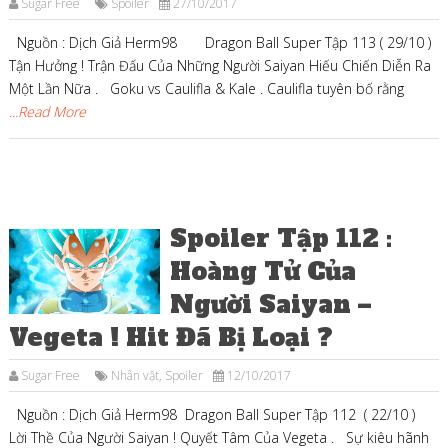
Sugar Free
Spoiler
27/10/2017
Nguồn : Dịch Giả Herm98 Dragon Ball Super Tập 113 ( 29/10 )
Tận Hưởng ! Trận Đấu Của Những Người Saiyan Hiếu Chiến Diễn Ra
Một Lần Nữa . Goku vs Caulifla & Kale . Caulifla tuyên bố rằng
...Read More
Spoiler Tập 112 :
Hoàng Tử Của
Người Saiyan –
Vegeta ! Hit Đã Bị Loại ?
Sugar Free
Nhân vật
,
Spoiler
12/10/2017
Nguồn : Dịch Giả Herm98 Dragon Ball Super Tập 112 ( 22/10 )
Lời Thề Của Người Saiyan ! Quyết Tâm Của Vegeta . Sự kiêu hãnh