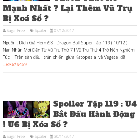
Mạnh Nhất ? Lại Thêm Vũ Trụ
Bị Xoá Sổ ?
Sugar Free
Spoiler
07/12/2017
Nguồn : Dịch Giả Herm98 Dragon Ball Super Tập 119 ( 10/12 )
Nạn Nhân Mới Đến Từ Vũ Trụ Thứ 7 ! Vũ Trụ Thứ 4 Trở Nên Nghiêm
Túc Trên sàn đấu , trận chiến giữa Katopesla và Vegeta đã
...Read More
Spoiler Tập 119 : U4
Bắt Đầu Hành Động
! U6 Bị Xóa Sổ ?
Sugar Free
Spoiler
30/11/2017