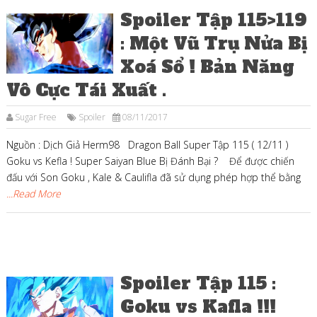
Spoiler Tập 115>119
: Một Vũ Trụ Nửa Bị
Xoá Sổ ! Bản Năng
Vô Cực Tái Xuất .
Sugar Free
Spoiler
08/11/2017
Nguồn : Dịch Giả Herm98 Dragon Ball Super Tập 115 ( 12/11 )
Goku vs Kefla ! Super Saiyan Blue Bị Đánh Bại ? Để được chiến
đấu với Son Goku , Kale & Caulifla đã sử dụng phép hợp thể bằng
...Read More
Spoiler Tập 115 :
Goku vs Kafla !!!