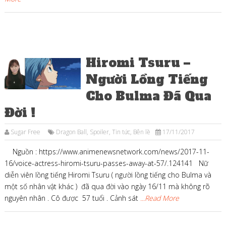
Hiromi Tsuru –
Người Lồng Tiếng
Cho Bulma Đã Qua
Đời !
Sugar Free
Dragon Ball
,
Spoiler
,
Tin tức
,
Bên lề
17/11/2017
Nguồn : https://www.animenewsnetwork.com/news/2017-11-
16/voice-actress-hiromi-tsuru-passes-away-at-57/.124141 Nữ
diễn viên lồng tiếng Hiromi Tsuru ( người lồng tiếng cho Bulma và
một số nhân vật khác ) đã qua đời vào ngày 16/11 mà không rõ
nguyên nhân . Cô được 57 tuổi . Cảnh sát
...Read More