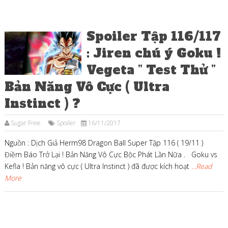
Spoiler Tập 116/117
: Jiren chú ý Goku !
Vegeta ” Test Thử ”
Bản Năng Vô Cực ( Ultra
Instinct ) ?
Sugar Free
Spoiler
16/11/2017
Nguồn : Dịch Giả Herm98 Dragon Ball Super Tập 116 ( 19/11 )
Điềm Báo Trở Lại ! Bản Năng Vô Cực Bộc Phát Lần Nữa . Goku vs
Kefla ! Bản năng vô cực ( Ultra Instinct ) đã được kích hoạt
...Read
More