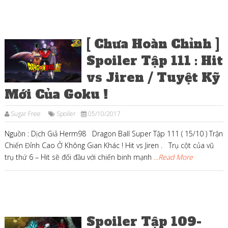
[ Ch­ưa Hoàn Chỉnh ]
Spoiler Tập 111 : Hit
vs Jiren / Tuyệt Kỹ
Mới Của Goku !
Sugar Free
Spoiler
05/10/2017
Nguồn : Dịch Giả Herm98 Dragon Ball Super Tập 111 ( 15/10 ) Trận
Chiến Đỉnh Cao Ở Không Gian Khác ! Hit vs Jiren . Trụ cột của vũ
trụ thứ 6 – Hit sẽ đối đầu với chiến binh mạnh
...Read More
Spoiler Tập 109-