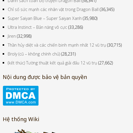
Danh sách toàn bộ truyện Dragon Ball
(58,341)
Chỉ số sức mạnh các nhân vật trong Dragon Ball
(36,345)
Super Saiyan Blue – Super Saiyan Xanh
(35,980)
Ultra Instinct – Bản năng vô cực
(33,286)
Jiren
(32,998)
Thần hủy diệt và các chiến binh mạnh nhất 12 vũ trụ
(30,715)
Broly (cũ – không chính chủ)
(28,231)
(kết thúc) Tường thuật kết quả giải đấu 12 vũ trụ
(27,662)
Nội dung được bảo vệ bản quyền
Hệ thống Wiki