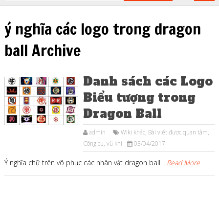
ý nghĩa các logo trong dragon
ball Archive
Danh sách các Logo
Biểu tượng trong
Dragon Ball
admin
Wiki khác
,
Bài viết được quan tâm
,
Công cụ, vũ khí
03/04/2017
Ý nghĩa chữ trên võ phục các nhân vật dragon ball
...Read More