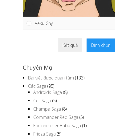
Veku Gầy
Kết quả
Bình chọn
Chuyên Mục
Bài viết được quan tâm
(133)
Các Saga
(95)
Androids Saga
(8)
Cell Saga
(5)
Champa Saga
(8)
Commander Red Saga
(5)
Fortuneteller Baba Saga
(1)
Frieza Saga
(5)