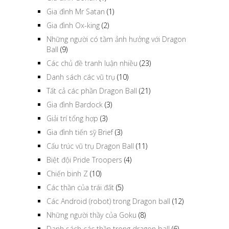
Gia đình Mr Satan
(1)
Gia đình Ox-king
(2)
Những người có tầm ảnh hưởng với Dragon
Ball
(9)
Các chủ đề tranh luận nhiều
(23)
Danh sách các vũ trụ
(10)
Tất cả các phần Dragon Ball
(21)
Gia đình Bardock
(3)
Giải trí tổng hợp
(3)
Gia đình tiến sỹ Brief
(3)
Cấu trúc vũ trụ Dragon Ball
(11)
Biệt đội Pride Troopers
(4)
Chiến binh Z
(10)
Các thần của trái đất
(5)
Các Android (robot) trong Dragon ball
(12)
Những người thầy của Goku
(8)
Danh sách các thần trong dragon ball
(6)