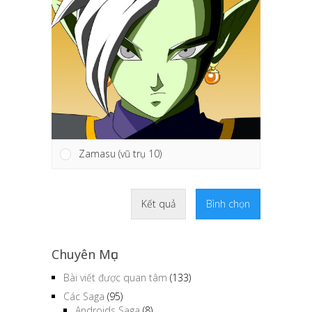
Zamasu (vũ trụ 10)
Kết quả
Bình chọn
Chuyên Mục
Bài viết được quan tâm
(133)
Các Saga
(95)
Androids Saga
(8)