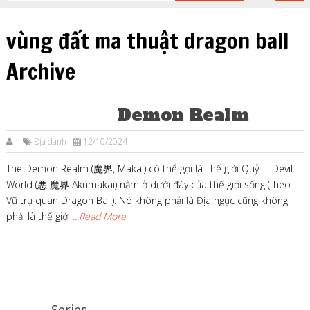
vùng đất ma thuật dragon ball
Archive
Demon Realm
Địa danh
12/10/2024
The Demon Realm (魔界, Makai) có thể gọi là Thế giới Quỷ – Devil
World (悪 魔界 Akumakai) nằm ở dưới đáy của thế giới sống (theo
Vũ trụ quan Dragon Ball). Nó không phải là Địa ngục cũng không
phải là thế giới
...Read More
Series