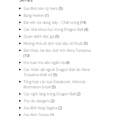
Gia đình tiến sỹ Gero
(5)
Băng Heeter
(1)
Bài viết nội dung dày – Chất lượng
(14)
Các nhà khoa học trong Dragon Ball
(4)
Quan điểm độc giả
(5)
Những nhà vô địch Giải đấu võ thuật
(5)
Bản thảo, tài liệu, bút tích Akira Toriyama
(10)
Đội tuần tra viên ngân hà
(4)
Các nhân vật ngoài Dragon Ball do Akira
Toriyama thiết kế
(5)
Tổng hợp các loại Databook, Artbook,
Illustration book
(5)
Các ngôi làng trong Dragon Ball
(2)
Trio de dangers
(2)
Gia đình King Vegeta
(2)
Gia đình Gohan
(1)