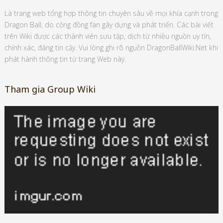
Là trang web tổng hợp thông tin chuyên sâu về mọi khía cạnh trong
Dragon Ball, do cộng đồng fan gây dựng và phát triển. Các bài viết
trên Wiki được các thành viên sưu tập, dịch từ nhiều nguồn uy tín,
chính xác, đáng tin cậy. Vui lòng ghi rõ nguồn DragonBallWiki.Net khi
phát hành thông tin từ trang Web này.
Tham gia Group Wiki