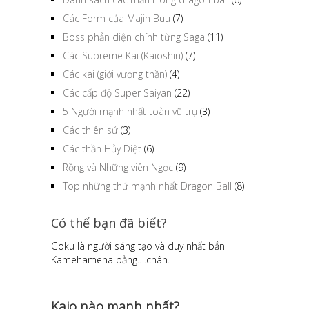
Các Form của Majin Buu
(7)
Boss phản diện chính từng Saga
(11)
Các Supreme Kai (Kaioshin)
(7)
Các kai (giới vương thần)
(4)
Các cấp độ Super Saiyan
(22)
5 Người mạnh nhất toàn vũ trụ
(3)
Các thiên sứ
(3)
Các thần Hủy Diệt
(6)
Rồng và Những viên Ngọc
(9)
Top những thứ mạnh nhất Dragon Ball
(8)
Có thể bạn đã biết?
Goku là người sáng tạo và duy nhất bắn
Kamehameha bằng….chân.
Kaio nào mạnh nhất?