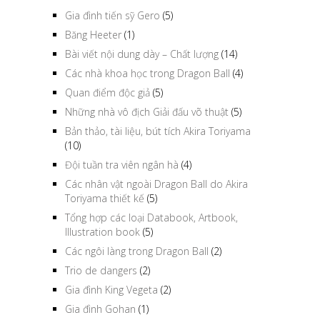
Gia đình tiến sỹ Gero
(5)
Băng Heeter
(1)
Bài viết nội dung dày – Chất lượng
(14)
Các nhà khoa học trong Dragon Ball
(4)
Quan điểm độc giả
(5)
Những nhà vô địch Giải đấu võ thuật
(5)
Bản thảo, tài liệu, bút tích Akira Toriyama
(10)
Đội tuần tra viên ngân hà
(4)
Các nhân vật ngoài Dragon Ball do Akira
Toriyama thiết kế
(5)
Tổng hợp các loại Databook, Artbook,
Illustration book
(5)
Các ngôi làng trong Dragon Ball
(2)
Trio de dangers
(2)
Gia đình King Vegeta
(2)
Gia đình Gohan
(1)