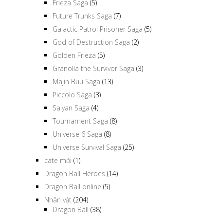
Frieza Saga
(5)
Future Trunks Saga
(7)
Galactic Patrol Prisoner Saga
(5)
God of Destruction Saga
(2)
Golden Frieza
(5)
Granolla the Survivor Saga
(3)
Majin Buu Saga
(13)
Piccolo Saga
(3)
Saiyan Saga
(4)
Tournament Saga
(8)
Universe 6 Saga
(8)
Universe Survival Saga
(25)
cate mới
(1)
Dragon Ball Heroes
(14)
Dragon Ball online
(5)
Nhân vật
(204)
Dragon Ball
(38)