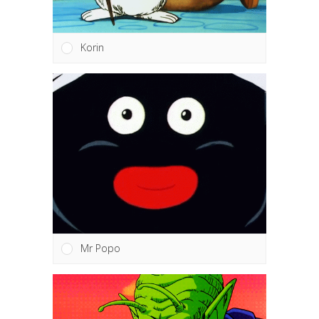
Korin
Mr Popo