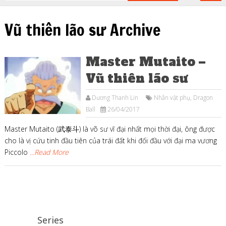
Vũ thiên lão sư Archive
Master Mutaito –
Vũ thiên lão sư
Dương Thanh Lin
Nhân vật phụ
,
Dragon
Ball
26/04/2017
Master Mutaito (武泰斗) là võ sư vĩ đại nhất mọi thời đại, ông được
cho là vị cứu tinh đầu tiên của trái đất khi đối đầu với đại ma vương
Piccolo
...Read More
Series