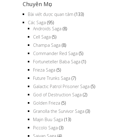
Chuyên Mục
Bài viết được quan tâm
(133)
Các Saga
(95)
Androids Saga
(8)
Cell Saga
(5)
Champa Saga
(8)
Commander Red Saga
(5)
Fortuneteller Baba Saga
(1)
Frieza Saga
(5)
Future Trunks Saga
(7)
Galactic Patrol Prisoner Saga
(5)
God of Destruction Saga
(2)
Golden Frieza
(5)
Granolla the Survivor Saga
(3)
Majin Buu Saga
(13)
Piccolo Saga
(3)
Saiyan Saga
(4)