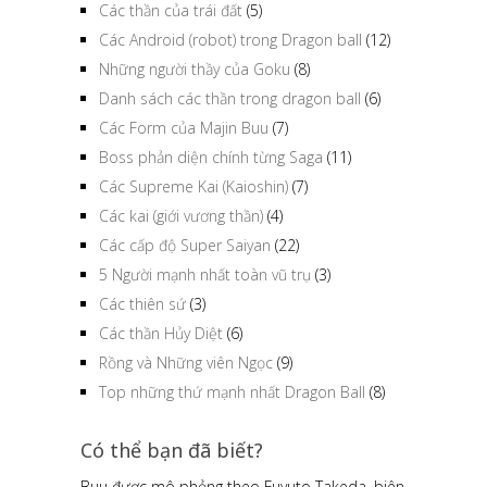
Các thần của trái đất
(5)
Các Android (robot) trong Dragon ball
(12)
Những người thầy của Goku
(8)
Danh sách các thần trong dragon ball
(6)
Các Form của Majin Buu
(7)
Boss phản diện chính từng Saga
(11)
Các Supreme Kai (Kaioshin)
(7)
Các kai (giới vương thần)
(4)
Các cấp độ Super Saiyan
(22)
5 Người mạnh nhất toàn vũ trụ
(3)
Các thiên sứ
(3)
Các thần Hủy Diệt
(6)
Rồng và Những viên Ngọc
(9)
Top những thứ mạnh nhất Dragon Ball
(8)
Có thể bạn đã biết?
Buu được mô phỏng theo Fuyuto Takeda, biên