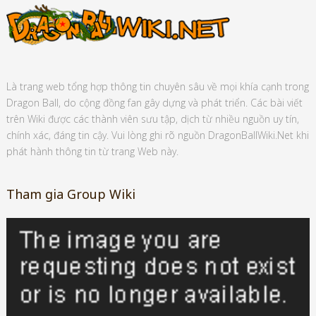
Là trang web tổng hợp thông tin chuyên sâu về mọi khía cạnh trong
Dragon Ball, do cộng đồng fan gây dựng và phát triển. Các bài viết
trên Wiki được các thành viên sưu tập, dịch từ nhiều nguồn uy tín,
chính xác, đáng tin cậy. Vui lòng ghi rõ nguồn DragonBallWiki.Net khi
phát hành thông tin từ trang Web này.
Tham gia Group Wiki