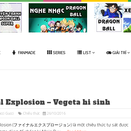
K
FANMADE
SERIES
LIST
GIẢI TRÍ
l Explosion – Vegeta hi sinh
cci Gucci
Chiêu thức
26/10/2016
xplosion (ファイナルエクスプロージョン) là một chiêu thức tự sát được