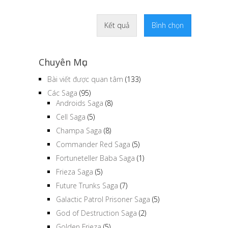
Kết quả
Bình chọn
Chuyên Mục
Bài viết được quan tâm
(133)
Các Saga
(95)
Androids Saga
(8)
Cell Saga
(5)
Champa Saga
(8)
Commander Red Saga
(5)
Fortuneteller Baba Saga
(1)
Frieza Saga
(5)
Future Trunks Saga
(7)
Galactic Patrol Prisoner Saga
(5)
God of Destruction Saga
(2)
Golden Frieza
(5)