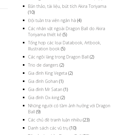
Bản thảo, tài liệu, bút tích Akira Toriyama
(10)
Đội tuần tra viên ngân hà
(4)
Các nhân vật ngoài Dragon Ball do Akira
Toriyama thiết kế
(5)
Tổng hợp các loại Databook, Artbook,
Illustration book
(5)
Các ngôi làng trong Dragon Ball
(2)
Trio de dangers
(2)
Gia đình King Vegeta
(2)
Gia đình Gohan
(1)
Gia đình Mr Satan
(1)
Gia đình Ox-king
(2)
Những người có tầm ảnh hưởng với Dragon
Ball
(9)
Các chủ đề tranh luận nhiều
(23)
Danh sách các vũ trụ
(10)