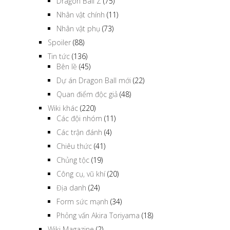
Dragon Ball Z
(75)
Nhân vật chính
(11)
Nhân vật phụ
(73)
Spoiler
(88)
Tin tức
(136)
Bên lề
(45)
Dự án Dragon Ball mới
(22)
Quan điểm độc giả
(48)
Wiki khác
(220)
Các đội nhóm
(11)
Các trận đánh
(4)
Chiêu thức
(41)
Chủng tộc
(19)
Công cụ, vũ khí
(20)
Địa danh
(24)
Form sức mạnh
(34)
Phỏng vấn Akira Toriyama
(18)
Wiki Magazine
(2)