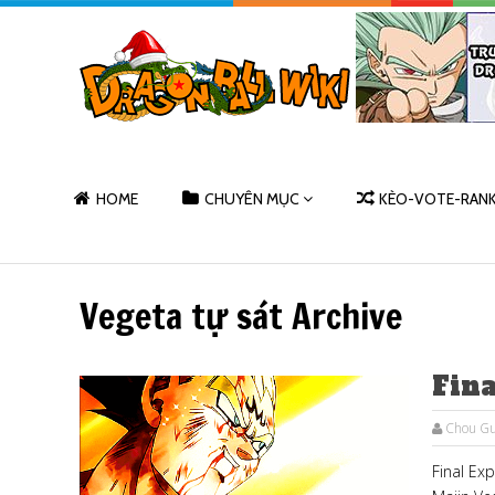
HOME
CHUYÊN MỤC
KÈO-VOTE-RAN
Vegeta tự sát Archive
Fina
Chou Gu
Final E