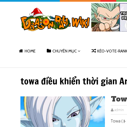
HOME
CHUYÊN MỤC
KÈO-VOTE-RAN
towa điều khiển thời gian A
Tow
admin
Towa (ト