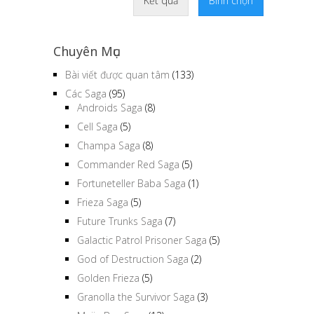
Kết quả
Bình chọn
Chuyên Mục
Bài viết được quan tâm
(133)
Các Saga
(95)
Androids Saga
(8)
Cell Saga
(5)
Champa Saga
(8)
Commander Red Saga
(5)
Fortuneteller Baba Saga
(1)
Frieza Saga
(5)
Future Trunks Saga
(7)
Galactic Patrol Prisoner Saga
(5)
God of Destruction Saga
(2)
Golden Frieza
(5)
Granolla the Survivor Saga
(3)