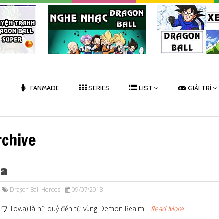
K
FANMADE
SERIES
LIST
GIẢI TRÍ
rchive
a
Dragon Ball Heroes
09/07/2018
 ワ Towa) là nữ quỷ đến từ vùng Demon Realm
...Read More