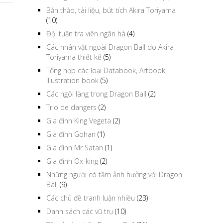
Bản thảo, tài liệu, bút tích Akira Toriyama
(10)
Đội tuần tra viên ngân hà
(4)
Các nhân vật ngoài Dragon Ball do Akira
Toriyama thiết kế
(5)
Tổng hợp các loại Databook, Artbook,
Illustration book
(5)
Các ngôi làng trong Dragon Ball
(2)
Trio de dangers
(2)
Gia đình King Vegeta
(2)
Gia đình Gohan
(1)
Gia đình Mr Satan
(1)
Gia đình Ox-king
(2)
Những người có tầm ảnh hưởng với Dragon
Ball
(9)
Các chủ đề tranh luận nhiều
(23)
Danh sách các vũ trụ
(10)