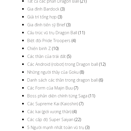
Tất cả các phần Dragon Ball
(21)
Gia đình Bardock
(3)
Giải trí tổng hợp
(3)
Gia đình tiến sỹ Brief
(3)
Cấu trúc vũ trụ Dragon Ball
(11)
Biệt đội Pride Troopers
(4)
Chiến binh Z
(10)
Các thần của trái đất
(5)
Các Android (robot) trong Dragon ball
(12)
Những người thầy của Goku
(8)
Danh sách các thần trong dragon ball
(6)
Các Form của Majin Buu
(7)
Boss phản diện chính từng Saga
(11)
Các Supreme Kai (Kaioshin)
(7)
Các kai (giới vương thần)
(4)
Các cấp độ Super Saiyan
(22)
5 Người mạnh nhất toàn vũ trụ
(3)