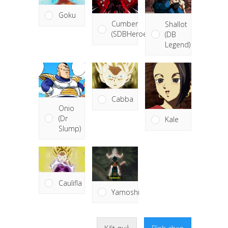
Goku
Cumber
Shallot
(SDBHeroes)
(DB
Legend)
Cabba
Onio
(Dr
Kale
Slump)
Caulifla
Yamoshi