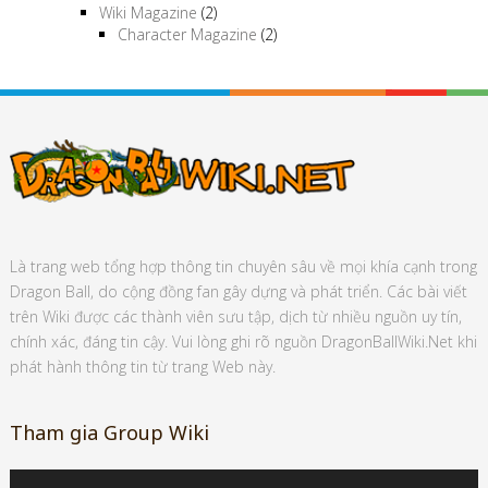
Wiki Magazine
(2)
Character Magazine
(2)
Là trang web tổng hợp thông tin chuyên sâu về mọi khía cạnh trong
Dragon Ball, do cộng đồng fan gây dựng và phát triển. Các bài viết
trên Wiki được các thành viên sưu tập, dịch từ nhiều nguồn uy tín,
chính xác, đáng tin cậy. Vui lòng ghi rõ nguồn DragonBallWiki.Net khi
phát hành thông tin từ trang Web này.
Tham gia Group Wiki