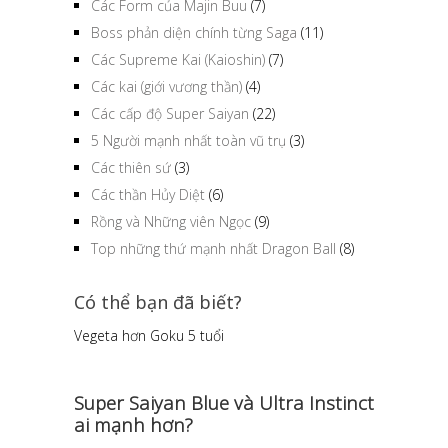
Các Form của Majin Buu
(7)
Boss phản diện chính từng Saga
(11)
Các Supreme Kai (Kaioshin)
(7)
Các kai (giới vương thần)
(4)
Các cấp độ Super Saiyan
(22)
5 Người mạnh nhất toàn vũ trụ
(3)
Các thiên sứ
(3)
Các thần Hủy Diệt
(6)
Rồng và Những viên Ngọc
(9)
Top những thứ mạnh nhất Dragon Ball
(8)
Có thể bạn đã biết?
Vegeta hơn Goku 5 tuổi
Super Saiyan Blue và Ultra Instinct
ai mạnh hơn?