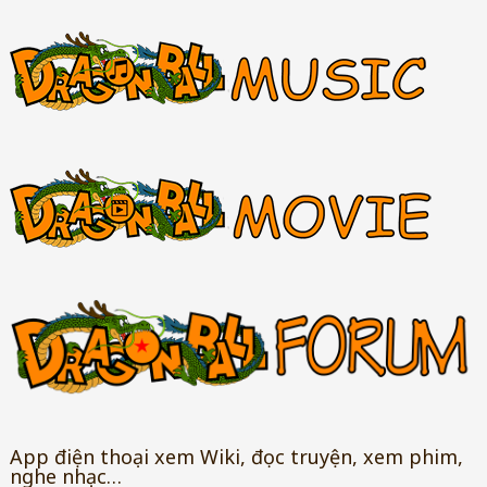
App điện thoại xem Wiki, đọc truyện, xem phim,
nghe nhạc…