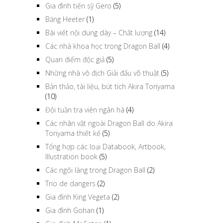
Gia đình tiến sỹ Gero
(5)
Băng Heeter
(1)
Bài viết nội dung dày – Chất lượng
(14)
Các nhà khoa học trong Dragon Ball
(4)
Quan điểm độc giả
(5)
Những nhà vô địch Giải đấu võ thuật
(5)
Bản thảo, tài liệu, bút tích Akira Toriyama
(10)
Đội tuần tra viên ngân hà
(4)
Các nhân vật ngoài Dragon Ball do Akira
Toriyama thiết kế
(5)
Tổng hợp các loại Databook, Artbook,
Illustration book
(5)
Các ngôi làng trong Dragon Ball
(2)
Trio de dangers
(2)
Gia đình King Vegeta
(2)
Gia đình Gohan
(1)