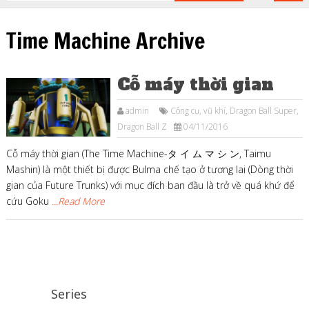
Time Machine Archive
Cỗ máy thời gian
admin
Công cụ, vũ khí
,
Dragon Ball Super
,
Dragon Ball Z
04/11/2016
Cỗ máy thời gian (The Time Machine-タ イ ム マ シ ン, Taimu
Mashin) là một thiết bị được Bulma chế tạo ở tương lai (Dòng thời
gian của Future Trunks) với mục đích ban đầu là trở về quá khứ để
cứu Goku
...Read More
Series