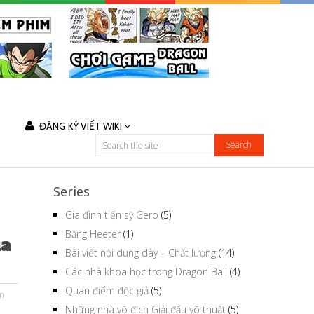
ĐĂNG KÝ VIẾT WIKI
Series
Gia đình tiến sỹ Gero
(5)
Băng Heeter
(1)
ủa
Bài viết nội dung dày – Chất lượng
(14)
Các nhà khoa học trong Dragon Ball
(4)
Quan điểm độc giả
(5)
n
Những nhà vô địch Giải đấu võ thuật
(5)