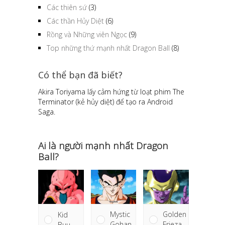
Các thiên sứ
(3)
Các thần Hủy Diệt
(6)
Rồng và Những viên Ngọc
(9)
Top những thứ mạnh nhất Dragon Ball
(8)
Có thể bạn đã biết?
Akira Toriyama lấy cảm hứng từ loạt phim The
Terminator (kẻ hủy diệt) để tạo ra Android
Saga.
Ai là người mạnh nhất Dragon
Ball?
Golden
Mystic
Kid
Frieza
Gohan
Buu