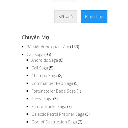
Kết quả
Bình chọn
Chuyên Mục
Bài viết được quan tâm
(133)
Các Saga
(95)
Androids Saga
(8)
Cell Saga
(5)
Champa Saga
(8)
Commander Red Saga
(5)
Fortuneteller Baba Saga
(1)
Frieza Saga
(5)
Future Trunks Saga
(7)
Galactic Patrol Prisoner Saga
(5)
God of Destruction Saga
(2)