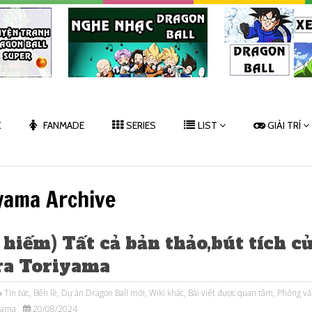
K
FANMADE
SERIES
LIST
GIẢI TRÍ
iyama Archive
 hiếm) Tất cả bản thảo,bút tích c
ra Toriyama
Tin tức
,
Bên lề
,
Dự án Dragon Ball mới
,
Wiki khác
,
Bài viết được quan tâm
,
Phỏng vấ
yama
20/08/2024