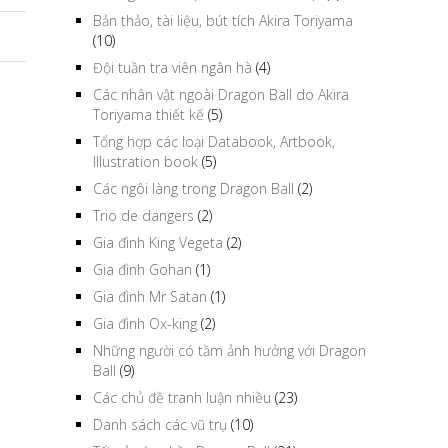
Bản thảo, tài liệu, bút tích Akira Toriyama
(10)
Đội tuần tra viên ngân hà
(4)
Các nhân vật ngoài Dragon Ball do Akira
Toriyama thiết kế
(5)
Tổng hợp các loại Databook, Artbook,
Illustration book
(5)
Các ngôi làng trong Dragon Ball
(2)
Trio de dangers
(2)
Gia đình King Vegeta
(2)
Gia đình Gohan
(1)
Gia đình Mr Satan
(1)
Gia đình Ox-king
(2)
Những người có tầm ảnh hưởng với Dragon
Ball
(9)
Các chủ đề tranh luận nhiều
(23)
Danh sách các vũ trụ
(10)