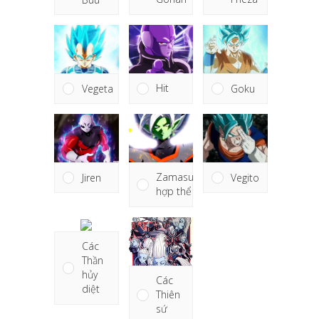
Hit
Vegeta
Goku
Zamasu
Jiren
Vegito
hợp thể
Các
Thần
hủy
Các
diệt
Thiên
sứ