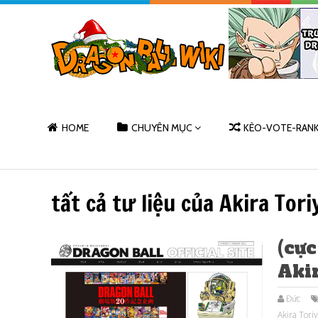
HOME
CHUYÊN MỤC
KÈO-VOTE-RAN
tất cả tư liệu của Akira Tor
(cực
Aki
Đức
Akira Tori