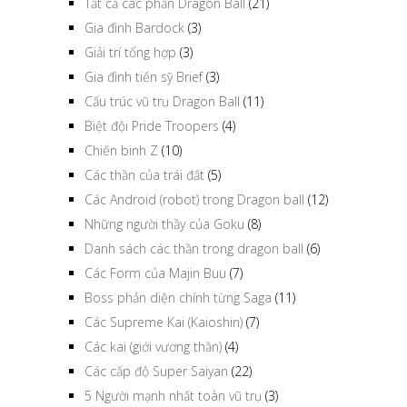
Tất cả các phần Dragon Ball
(21)
Gia đình Bardock
(3)
Giải trí tổng hợp
(3)
Gia đình tiến sỹ Brief
(3)
Cấu trúc vũ trụ Dragon Ball
(11)
Biệt đội Pride Troopers
(4)
Chiến binh Z
(10)
Các thần của trái đất
(5)
Các Android (robot) trong Dragon ball
(12)
Những người thầy của Goku
(8)
Danh sách các thần trong dragon ball
(6)
Các Form của Majin Buu
(7)
Boss phản diện chính từng Saga
(11)
Các Supreme Kai (Kaioshin)
(7)
Các kai (giới vương thần)
(4)
Các cấp độ Super Saiyan
(22)
5 Người mạnh nhất toàn vũ trụ
(3)