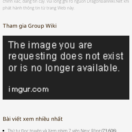
chính xác, đáng tin cậy. Vui lòng ghi rõ nguồn DragonBallWiki.Net khi
phát hành thông tin từ trang Web này.
Tham gia Group Wiki
Bài viết xem nhiều nhất
Thứ tự Đọc truyện và Xem phim 7 viên Ngọc Rồng
(73,606)