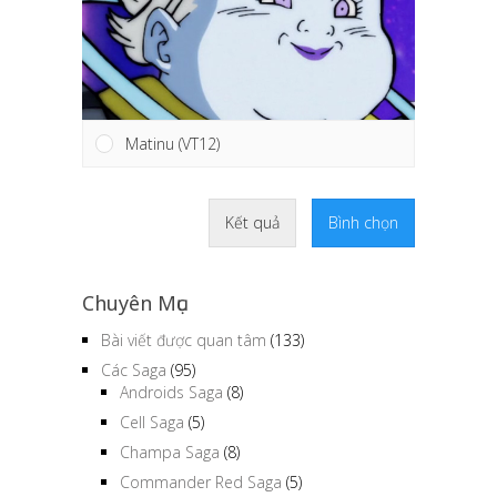
Matinu (VT12)
Kết quả
Bình chọn
Chuyên Mục
Bài viết được quan tâm
(133)
Các Saga
(95)
Androids Saga
(8)
Cell Saga
(5)
Champa Saga
(8)
Commander Red Saga
(5)