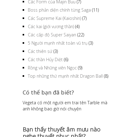
Các Form của Majin Buu
(7)
Boss phản diện chính từng Saga
(11)
Các Supreme Kai (Kaioshin)
(7)
Các kai (giới vương thần)
(4)
Các cấp độ Super Saiyan
(22)
5 Người mạnh nhất toàn vũ trụ
(3)
Các thiên sứ
(3)
Các thần Hủy Diệt
(6)
Rồng và Những viên Ngọc
(9)
Top những thứ mạnh nhất Dragon Ball
(8)
Có thể bạn đã biết?
Vegeta có một người em trai tên Tarble mà
anh không bao giờ nói chuyện
Bạn thấy thuyết âm mưu nào
nghe thuyết phục nhất?