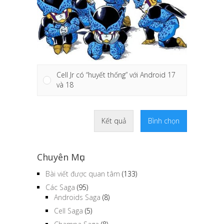
Cell Jr có “huyết thống” với Android 17
và 18
Kết quả
Bình chọn
Chuyên Mục
Bài viết được quan tâm
(133)
Các Saga
(95)
Androids Saga
(8)
Cell Saga
(5)