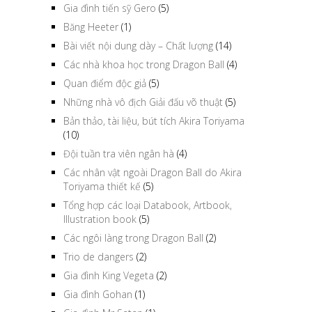
Gia đình tiến sỹ Gero
(5)
Băng Heeter
(1)
Bài viết nội dung dày – Chất lượng
(14)
Các nhà khoa học trong Dragon Ball
(4)
Quan điểm độc giả
(5)
Những nhà vô địch Giải đấu võ thuật
(5)
Bản thảo, tài liệu, bút tích Akira Toriyama
(10)
Đội tuần tra viên ngân hà
(4)
Các nhân vật ngoài Dragon Ball do Akira
Toriyama thiết kế
(5)
Tổng hợp các loại Databook, Artbook,
Illustration book
(5)
Các ngôi làng trong Dragon Ball
(2)
Trio de dangers
(2)
Gia đình King Vegeta
(2)
Gia đình Gohan
(1)