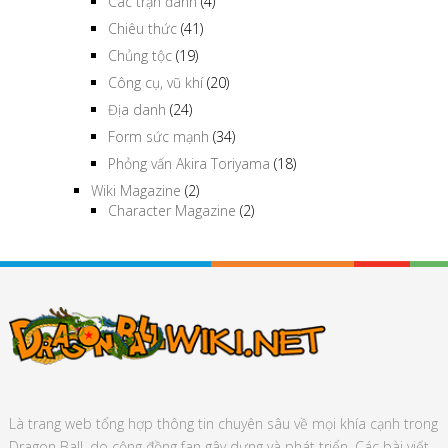
Các trận đánh
(4)
Chiêu thức
(41)
Chủng tộc
(19)
Công cụ, vũ khí
(20)
Địa danh
(24)
Form sức mạnh
(34)
Phỏng vấn Akira Toriyama
(18)
Wiki Magazine
(2)
Character Magazine
(2)
Là trang web tổng hợp thông tin chuyên sâu về mọi khía cạnh trong
Dragon Ball, do cộng đồng fan gây dựng và phát triển. Các bài viết