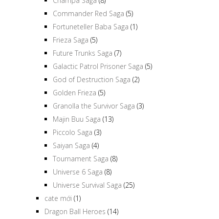
Champa Saga
(8)
Commander Red Saga
(5)
Fortuneteller Baba Saga
(1)
Frieza Saga
(5)
Future Trunks Saga
(7)
Galactic Patrol Prisoner Saga
(5)
God of Destruction Saga
(2)
Golden Frieza
(5)
Granolla the Survivor Saga
(3)
Majin Buu Saga
(13)
Piccolo Saga
(3)
Saiyan Saga
(4)
Tournament Saga
(8)
Universe 6 Saga
(8)
Universe Survival Saga
(25)
cate mới
(1)
Dragon Ball Heroes
(14)