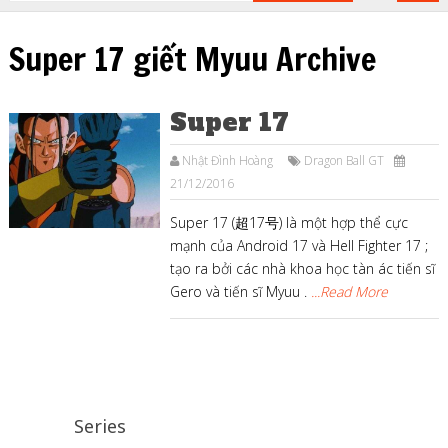
Super 17 giết Myuu Archive
Super 17
Nhật Đình Hoàng
Dragon Ball GT
21/12/2016
Super 17 (超17号) là một hợp thể cực
mạnh của Android 17 và Hell Fighter 17 ;
tạo ra bởi các nhà khoa học tàn ác tiến sĩ
Gero và tiến sĩ Myuu .
...Read More
Series