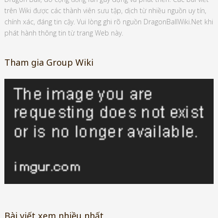
trên Wiki được các thành viên sưu tập, dịch từ nhiều nguồn uy tín,
chính xác, đáng tin cậy. Vui lòng ghi rõ nguồn DragonBallWiki.Net khi
phát hành thông tin từ trang Web này.
Tham gia Group Wiki
Bài viết xem nhiều nhất