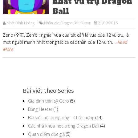
nhất vũ trụ Dragon
Ball
Nhật Đình Hoàng
Nhân vật
,
Dragon Ball Super
21/09/2016
Zeno (全王, Zen'ō ; nghĩa "vua của tất cả") là vua của 12 vũ trụ, là
một người mạnh nhất trong tất cả các thần của 12 vũ trụ
...Read
More
Bài viết theo Series
Gia đình tiến sỹ Gero
(5)
Băng Heeter
(1)
Bài viết nội dung dày – Chất lượng
(14)
Các nhà khoa học trong Dragon Ball
(4)
Quan điểm độc giả
(5)