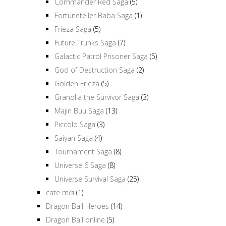
Commander Red Saga
(5)
Fortuneteller Baba Saga
(1)
Frieza Saga
(5)
Future Trunks Saga
(7)
Galactic Patrol Prisoner Saga
(5)
God of Destruction Saga
(2)
Golden Frieza
(5)
Granolla the Survivor Saga
(3)
Majin Buu Saga
(13)
Piccolo Saga
(3)
Saiyan Saga
(4)
Tournament Saga
(8)
Universe 6 Saga
(8)
Universe Survival Saga
(25)
cate mới
(1)
Dragon Ball Heroes
(14)
Dragon Ball online
(5)