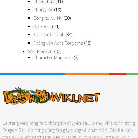
Chiêu thức
(41)
Chủng tộc
(19)
Công cụ, vũ khí
(20)
Địa danh
(24)
Form sức mạnh
(34)
Phỏng vấn Akira Toriyama
(18)
Wiki Magazine
(2)
Character Magazine
(2)
Là trang web tổng hợp thông tin chuyên sâu về mọi khía cạnh trong
Dragon Ball, do cộng đồng fan gây dựng và phát triển. Các bài viết
trên Wiki được các thành viên sưu tập, dịch từ nhiều nguồn uy tín,