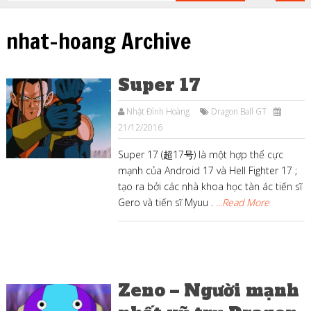
nhat-hoang Archive
Super 17
Nhật Đình Hoàng
Dragon Ball GT
21/12/2016
Super 17 (超17号) là một hợp thể cực
mạnh của Android 17 và Hell Fighter 17 ;
tạo ra bởi các nhà khoa học tàn ác tiến sĩ
Gero và tiến sĩ Myuu .
...Read More
Zeno – Người mạnh