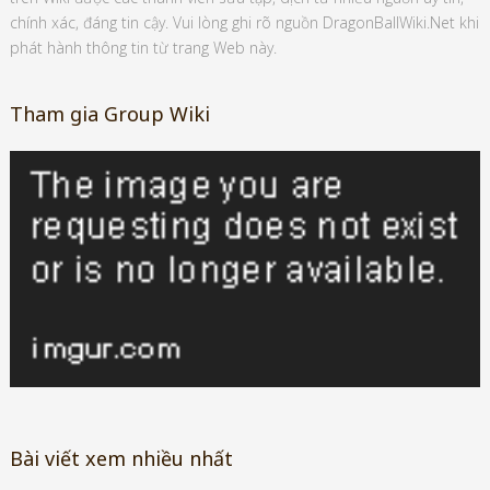
chính xác, đáng tin cậy. Vui lòng ghi rõ nguồn DragonBallWiki.Net khi
phát hành thông tin từ trang Web này.
Tham gia Group Wiki
Bài viết xem nhiều nhất