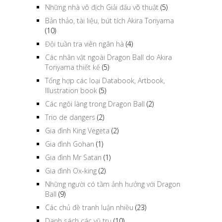
Những nhà vô địch Giải đấu võ thuật
(5)
Bản thảo, tài liệu, bút tích Akira Toriyama
(10)
Đội tuần tra viên ngân hà
(4)
Các nhân vật ngoài Dragon Ball do Akira
Toriyama thiết kế
(5)
Tổng hợp các loại Databook, Artbook,
Illustration book
(5)
Các ngôi làng trong Dragon Ball
(2)
Trio de dangers
(2)
Gia đình King Vegeta
(2)
Gia đình Gohan
(1)
Gia đình Mr Satan
(1)
Gia đình Ox-king
(2)
Những người có tầm ảnh hưởng với Dragon
Ball
(9)
Các chủ đề tranh luận nhiều
(23)
Danh sách các vũ trụ
(10)