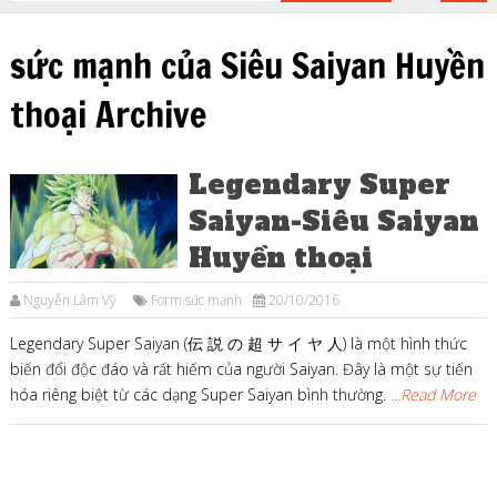
sức mạnh của Siêu Saiyan Huyền
thoại Archive
Legendary Super
Saiyan-Siêu Saiyan
Huyền thoại
Nguyễn Lâm Vỹ
Form sức mạnh
20/10/2016
Legendary Super Saiyan (伝 説 の 超 サ イ ヤ 人) là một hình thức
biến đổi độc đáo và rất hiếm của người Saiyan. Đây là một sự tiến
hóa riêng biệt từ các dạng Super Saiyan bình thường.
...Read More