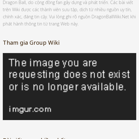
Là trang web tổng hợp thông tin chuyên sâu về mọi khía cạnh trong
Dragon Ball, do cộng đồng fan gây dựng và phát triển. Các bài viết
trên Wiki được các thành viên sưu tập, dịch từ nhiều nguồn uy tín,
chính xác, đáng tin cậy. Vui lòng ghi rõ nguồn DragonBallWiki.Net khi
phát hành thông tin từ trang Web này.
Tham gia Group Wiki