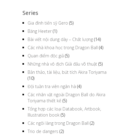
Series
Gia đình tiến sỹ Gero
(5)
Băng Heeter
(1)
Bài viết nội dung dày – Chất lượng
(14)
Các nhà khoa học trong Dragon Ball
(4)
Quan điểm độc giả
(5)
Những nhà vô địch Giải đấu võ thuật
(5)
Bản thảo, tài liệu, bút tích Akira Toriyama
(10)
Đội tuần tra viên ngân hà
(4)
Các nhân vật ngoài Dragon Ball do Akira
Toriyama thiết kế
(5)
Tổng hợp các loại Databook, Artbook,
Illustration book
(5)
Các ngôi làng trong Dragon Ball
(2)
Trio de dangers
(2)