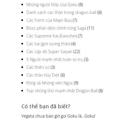
Những người thầy của Goku
(8)
Danh sách các thần trong dragon ball
(6)
Các Form của Majin Buu
(7)
Boss phản diện chính từng Saga
(11)
Các Supreme Kai (Kaioshin)
(7)
Các kai (giới vương thần)
(4)
Các cấp độ Super Saiyan
(22)
5 Người mạnh nhất toàn vũ trụ
(3)
Các thiên sứ
(3)
Các thần Hủy Diệt
(6)
Rồng và Những viên Ngọc
(9)
Top những thứ mạnh nhất Dragon Ball
(8)
Có thể bạn đã biết?
Người Saiyan không thể thở trong không
gian.Movie Battle of God đã chứng minh điều
đó.