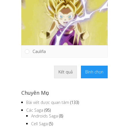
Caulifla
Kết quả
Bình chọn
Chuyên Mục
Bài viết được quan tâm
(133)
Các Saga
(95)
Androids Saga
(8)