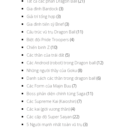
Tất cả các phần Dragon Ball
(21)
Gia đình Bardock
(3)
Giải trí tổng hợp
(3)
Gia đình tiến sỹ Brief
(3)
Cấu trúc vũ trụ Dragon Ball
(11)
Biệt đội Pride Troopers
(4)
Chiến binh Z
(10)
Các thần của trái đất
(5)
Các Android (robot) trong Dragon ball
(12)
Những người thầy của Goku
(8)
Danh sách các thần trong dragon ball
(6)
Các Form của Majin Buu
(7)
Boss phản diện chính từng Saga
(11)
Các Supreme Kai (Kaioshin)
(7)
Các kai (giới vương thần)
(4)
Các cấp độ Super Saiyan
(22)
5 Người mạnh nhất toàn vũ trụ
(3)