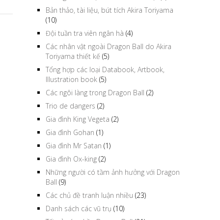
Bản thảo, tài liệu, bút tích Akira Toriyama
(10)
Đội tuần tra viên ngân hà
(4)
Các nhân vật ngoài Dragon Ball do Akira
Toriyama thiết kế
(5)
Tổng hợp các loại Databook, Artbook,
Illustration book
(5)
Các ngôi làng trong Dragon Ball
(2)
Trio de dangers
(2)
Gia đình King Vegeta
(2)
Gia đình Gohan
(1)
Gia đình Mr Satan
(1)
Gia đình Ox-king
(2)
Những người có tầm ảnh hưởng với Dragon
Ball
(9)
Các chủ đề tranh luận nhiều
(23)
Danh sách các vũ trụ
(10)