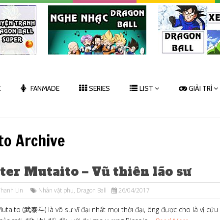
K
FANMADE
SERIES
LIST
GIẢI TRÍ
to Archive
er Mutaito – Vũ thiên lão sư
hanh Lin
Nhân vật phụ
,
Dragon Ball
26/04/2017
taito (武泰斗) là võ sư vĩ đại nhất mọi thời đại, ông được cho là vị cứu 