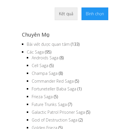
Kết quả
Bình chọn
Chuyên Mục
Bài viết được quan tâm
(133)
Các Saga
(95)
Androids Saga
(8)
Cell Saga
(5)
Champa Saga
(8)
Commander Red Saga
(5)
Fortuneteller Baba Saga
(1)
Frieza Saga
(5)
Future Trunks Saga
(7)
Galactic Patrol Prisoner Saga
(5)
God of Destruction Saga
(2)
Golden Frieza
(5)