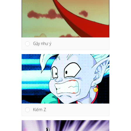
Gậy như ý
Kiếm Z