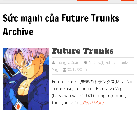
Sức mạnh của Future Trunks
Archive
Future Trunks
Thắng Lã Xuân
Nhân vật
,
Future Trunks
Saga
30/12/2016
Future Trunks (未来のトランクス,Mirai No
Torankusu) là con của Bulma và Vegeta
(lai Saiyan và Trái Đất) trong một dòng
thời gian khác
...Read More