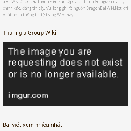
trên Wiki được các thành viên sưu tập, dịch từ nhiều nguồn uy tín,
chính xác, đáng tin cậy. Vui lòng ghi rõ nguồn DragonBallWiki.Net khi
phát hành thông tin từ trang Web này.
Tham gia Group Wiki
Bài viết xem nhiều nhất