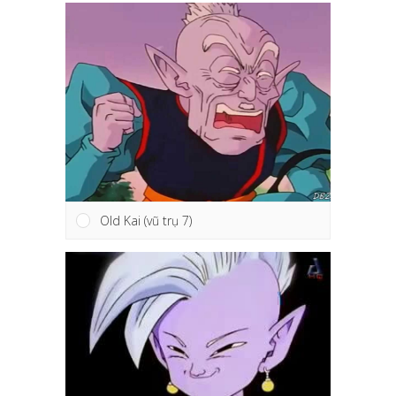
Old Kai (vũ trụ 7)