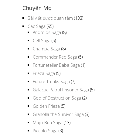
Chuyên Mục
Bài viết được quan tâm
(133)
Các Saga
(95)
Androids Saga
(8)
Cell Saga
(5)
Champa Saga
(8)
Commander Red Saga
(5)
Fortuneteller Baba Saga
(1)
Frieza Saga
(5)
Future Trunks Saga
(7)
Galactic Patrol Prisoner Saga
(5)
God of Destruction Saga
(2)
Golden Frieza
(5)
Granolla the Survivor Saga
(3)
Majin Buu Saga
(13)
Piccolo Saga
(3)