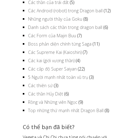
Các thần của trái đất
(5)
Các Android (robot) trong Dragon ball
(12)
Những người thầy của Goku
(8)
Danh sách các thần trong dragon ball
(6)
Các Form của Majin Buu
(7)
Boss phản diện chính từng Saga
(11)
Các Supreme Kai (Kaioshin)
(7)
Các kai (giới vương thần)
(4)
Các cấp độ Super Saiyan
(22)
5 Người mạnh nhất toàn vũ trụ
(3)
Các thiên sứ
(3)
Các thần Hủy Diệt
(6)
Rồng và Những viên Ngọc
(9)
Top những thứ mạnh nhất Dragon Ball
(8)
Có thể bạn đã biết?
Vegeta và Chi Chi chưa từng nói chuyện với