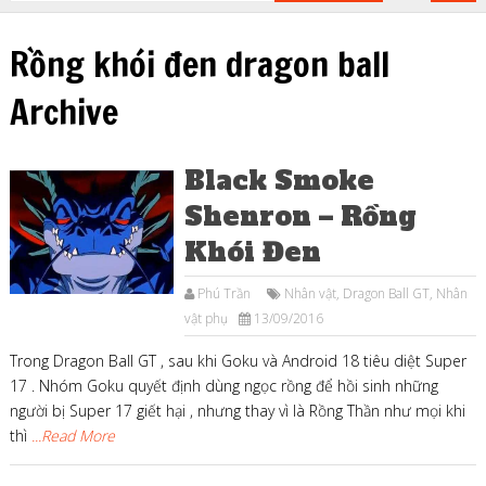
Rồng khói đen dragon ball
Archive
Black Smoke
Shenron – Rồng
Khói Đen
Phú Trần
Nhân vật
,
Dragon Ball GT
,
Nhân
vật phụ
13/09/2016
Trong Dragon Ball GT , sau khi Goku và Android 18 tiêu diệt Super
17 . Nhóm Goku quyết định dùng ngọc rồng để hồi sinh những
người bị Super 17 giết hại , nhưng thay vì là Rồng Thần như mọi khi
thì
...Read More