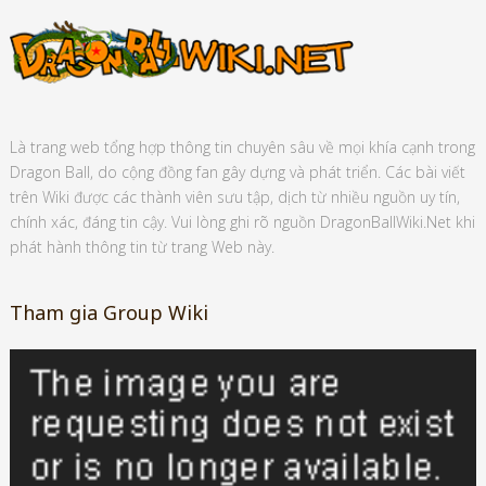
Là trang web tổng hợp thông tin chuyên sâu về mọi khía cạnh trong
Dragon Ball, do cộng đồng fan gây dựng và phát triển. Các bài viết
trên Wiki được các thành viên sưu tập, dịch từ nhiều nguồn uy tín,
chính xác, đáng tin cậy. Vui lòng ghi rõ nguồn DragonBallWiki.Net khi
phát hành thông tin từ trang Web này.
Tham gia Group Wiki