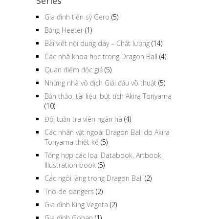
Series
Gia đình tiến sỹ Gero
(5)
Băng Heeter
(1)
Bài viết nội dung dày – Chất lượng
(14)
Các nhà khoa học trong Dragon Ball
(4)
Quan điểm độc giả
(5)
Những nhà vô địch Giải đấu võ thuật
(5)
Bản thảo, tài liệu, bút tích Akira Toriyama
(10)
Đội tuần tra viên ngân hà
(4)
Các nhân vật ngoài Dragon Ball do Akira
Toriyama thiết kế
(5)
Tổng hợp các loại Databook, Artbook,
Illustration book
(5)
Các ngôi làng trong Dragon Ball
(2)
Trio de dangers
(2)
Gia đình King Vegeta
(2)
Gia đình Gohan
(1)