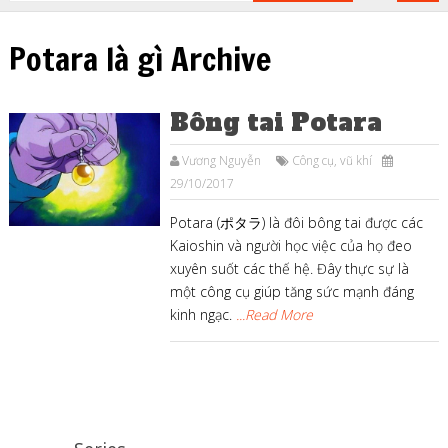
Potara là gì Archive
Bông tai Potara
Vương Nguyễn
Công cụ, vũ khí
29/10/2017
Potara (ポタラ) là đôi bông tai được các
Kaioshin và người học việc của họ đeo
xuyên suốt các thế hệ. Đây thực sự là
một công cụ giúp tăng sức mạnh đáng
kinh ngạc.
...Read More