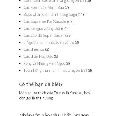
Danh sách các thần trong dragon ball
(6)
Các Form của Majin Buu
(7)
Boss phản diện chính từng Saga
(11)
Các Supreme Kai (Kaioshin)
(7)
Các kai (giới vương thần)
(4)
Các cấp độ Super Saiyan
(22)
5 Người mạnh nhất toàn vũ trụ
(3)
Các thiên sứ
(3)
Các thần Hủy Diệt
(6)
Rồng và Những viên Ngọc
(9)
Top những thứ mạnh nhất Dragon Ball
(8)
Có thể bạn đã biết?
Món ăn ưa thích của Trunks là Yankiku, hay
còn gọi là thịt nướng.
Nhân vật nào yếu nhất Dragon