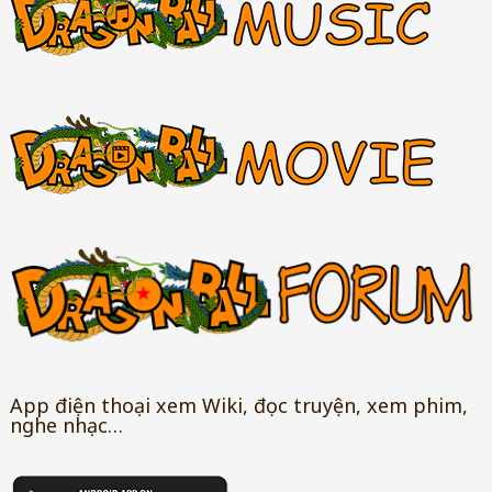
App điện thoại xem Wiki, đọc truyện, xem phim,
nghe nhạc…