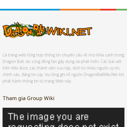
Là trang web tổng hợp thông tin chuyên sâu về mọi khía cạnh trong
Dragon Ball, do cộng đồng fan gây dựng và phát triển. Các bài viết
trên Wiki được các thành viên sưu tập, dịch từ nhiều nguồn uy tín,
chính xác, đáng tin cậy. Vui lòng ghi rõ nguồn DragonBallWiki.Net khi
phát hành thông tin từ trang Web này.
Tham gia Group Wiki