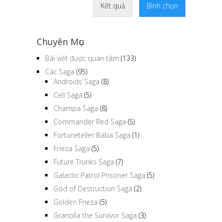
Kết quả
Bình chọn
Chuyên Mục
Bài viết được quan tâm
(133)
Các Saga
(95)
Androids Saga
(8)
Cell Saga
(5)
Champa Saga
(8)
Commander Red Saga
(5)
Fortuneteller Baba Saga
(1)
Frieza Saga
(5)
Future Trunks Saga
(7)
Galactic Patrol Prisoner Saga
(5)
God of Destruction Saga
(2)
Golden Frieza
(5)
Granolla the Survivor Saga
(3)