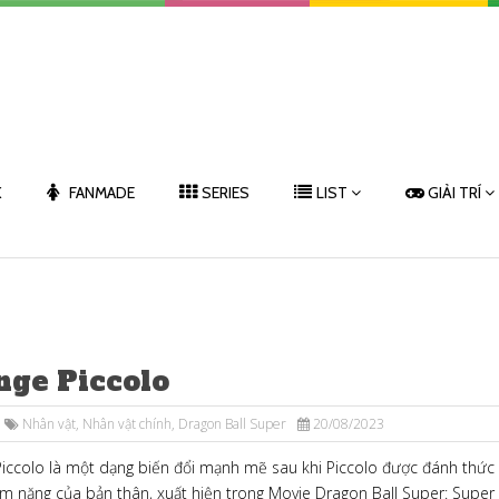
K
FANMADE
SERIES
LIST
GIẢI TRÍ
nge Piccolo
Nhân vật
,
Nhân vật chính
,
Dragon Ball Super
20/08/2023
iccolo là một dạng biến đổi mạnh mẽ sau khi Piccolo được đánh thức
m năng của bản thân, xuất hiện trong Movie Dragon Ball Super: Super