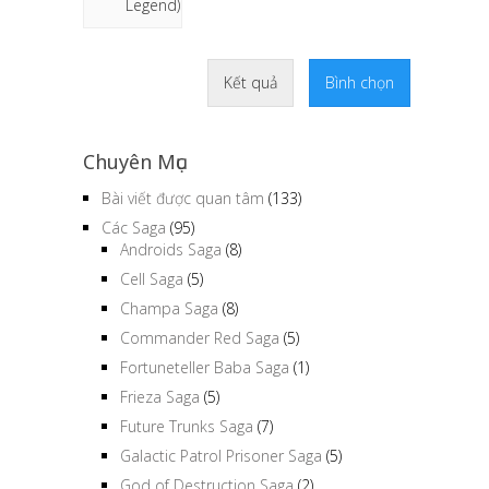
Legend)
Kết quả
Bình chọn
Chuyên Mục
Bài viết được quan tâm
(133)
Các Saga
(95)
Androids Saga
(8)
Cell Saga
(5)
Champa Saga
(8)
Commander Red Saga
(5)
Fortuneteller Baba Saga
(1)
Frieza Saga
(5)
Future Trunks Saga
(7)
Galactic Patrol Prisoner Saga
(5)
God of Destruction Saga
(2)