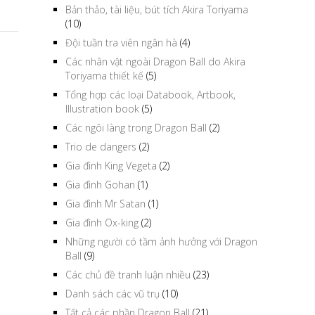
Bản thảo, tài liệu, bút tích Akira Toriyama
(10)
Đội tuần tra viên ngân hà
(4)
Các nhân vật ngoài Dragon Ball do Akira
Toriyama thiết kế
(5)
Tổng hợp các loại Databook, Artbook,
Illustration book
(5)
Các ngôi làng trong Dragon Ball
(2)
Trio de dangers
(2)
Gia đình King Vegeta
(2)
Gia đình Gohan
(1)
Gia đình Mr Satan
(1)
Gia đình Ox-king
(2)
Những người có tầm ảnh hưởng với Dragon
Ball
(9)
Các chủ đề tranh luận nhiều
(23)
Danh sách các vũ trụ
(10)
Tất cả các phần Dragon Ball
(21)