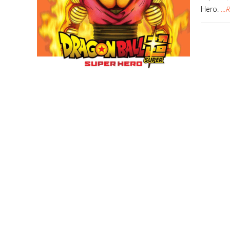
Hero.
..