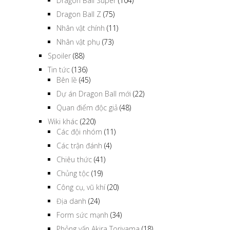
Dragon Ball Super
(104)
Dragon Ball Z
(75)
Nhân vật chính
(11)
Nhân vật phụ
(73)
Spoiler
(88)
Tin tức
(136)
Bên lề
(45)
Dự án Dragon Ball mới
(22)
Quan điểm độc giả
(48)
Wiki khác
(220)
Các đội nhóm
(11)
Các trận đánh
(4)
Chiêu thức
(41)
Chủng tộc
(19)
Công cụ, vũ khí
(20)
Địa danh
(24)
Form sức mạnh
(34)
Phỏng vấn Akira Toriyama
(18)