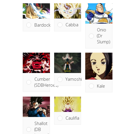
Cabba
Bardock
Onio
(Dr
Slump)
Cumber
Yamoshi
(SDBHeroes)
Kale
Caulifla
Shallot
(DB