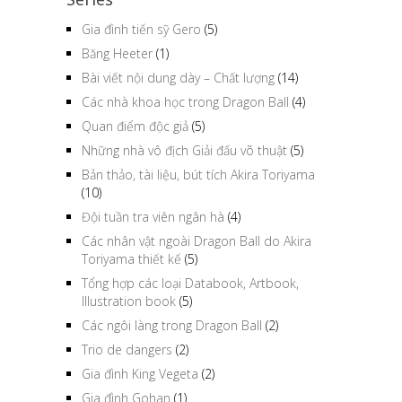
Gia đình tiến sỹ Gero
(5)
Băng Heeter
(1)
Bài viết nội dung dày – Chất lượng
(14)
Các nhà khoa học trong Dragon Ball
(4)
Quan điểm độc giả
(5)
Những nhà vô địch Giải đấu võ thuật
(5)
Bản thảo, tài liệu, bút tích Akira Toriyama
(10)
Đội tuần tra viên ngân hà
(4)
Các nhân vật ngoài Dragon Ball do Akira
Toriyama thiết kế
(5)
Tổng hợp các loại Databook, Artbook,
Illustration book
(5)
Các ngôi làng trong Dragon Ball
(2)
Trio de dangers
(2)
Gia đình King Vegeta
(2)
Gia đình Gohan
(1)