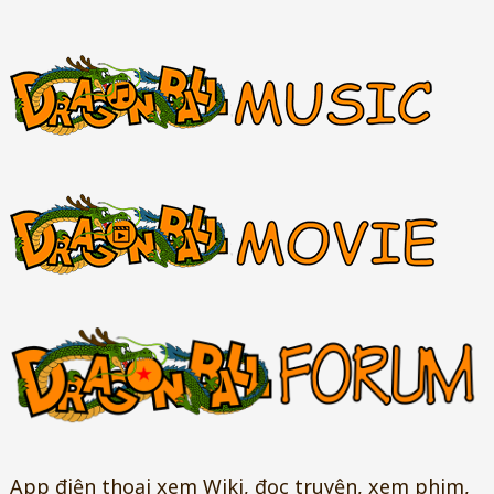
App điện thoại xem Wiki, đọc truyện, xem phim,