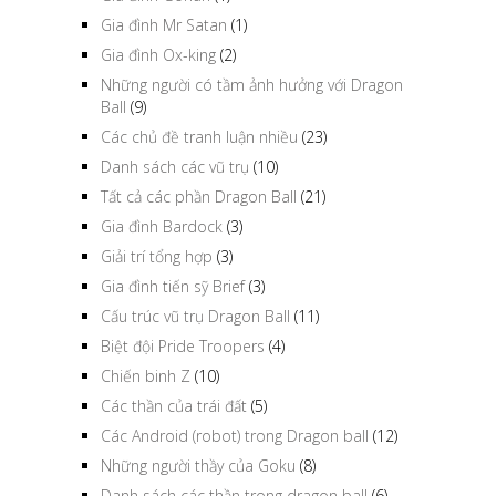
Gia đình Mr Satan
(1)
Gia đình Ox-king
(2)
Những người có tầm ảnh hưởng với Dragon
Ball
(9)
Các chủ đề tranh luận nhiều
(23)
Danh sách các vũ trụ
(10)
Tất cả các phần Dragon Ball
(21)
Gia đình Bardock
(3)
Giải trí tổng hợp
(3)
Gia đình tiến sỹ Brief
(3)
Cấu trúc vũ trụ Dragon Ball
(11)
Biệt đội Pride Troopers
(4)
Chiến binh Z
(10)
Các thần của trái đất
(5)
Các Android (robot) trong Dragon ball
(12)
Những người thầy của Goku
(8)
Danh sách các thần trong dragon ball
(6)