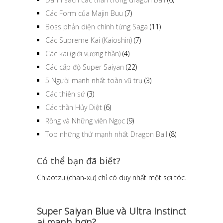
Các Form của Majin Buu
(7)
Boss phản diện chính từng Saga
(11)
Các Supreme Kai (Kaioshin)
(7)
Các kai (giới vương thần)
(4)
Các cấp độ Super Saiyan
(22)
5 Người mạnh nhất toàn vũ trụ
(3)
Các thiên sứ
(3)
Các thần Hủy Diệt
(6)
Rồng và Những viên Ngọc
(9)
Top những thứ mạnh nhất Dragon Ball
(8)
Có thể bạn đã biết?
Chiaotzu (chan-xư) chỉ có duy nhất một sợi tóc.
Super Saiyan Blue và Ultra Instinct
ai mạnh hơn?