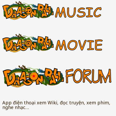
App điện thoại xem Wiki, đọc truyện, xem phim,
nghe nhạc…