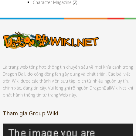
Character Magazine
(2)
Là trang web tổng hợp thông tin chuyên sâu về mọi khía cạnh trong
Dragon Ball, do cộng đồng fan gây dựng và phát triển. Các bài viết
trên Wiki được các thành viên sưu tập, dịch từ nhiều nguồn uy tín,
chính xác, đáng tin cậy. Vui lòng ghi rõ nguồn DragonBallWiki.Net khi
phát hành thông tin từ trang Web này.
Tham gia Group Wiki