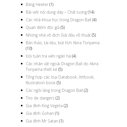
Băng Heeter
(1)
Bài viết nội dung dày – Chất lượng
(14)
Các nhà khoa học trong Dragon Ball
(4)
Quan điểm độc giả
(5)
Những nhà vô địch Giải đấu võ thuật
(5)
Bản thảo, tài liệu, bút tích Akira Toriyama
(10)
Đội tuần tra viên ngân hà
(4)
Các nhân vật ngoài Dragon Ball do Akira
Toriyama thiết kế
(5)
Tổng hợp các loại Databook, Artbook,
Illustration book
(5)
Các ngôi làng trong Dragon Ball
(2)
Trio de dangers
(2)
Gia đình King Vegeta
(2)
Gia đình Gohan
(1)
Gia đình Mr Satan
(1)