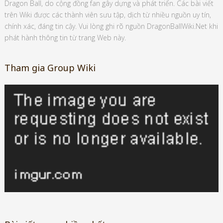
Dragon Ball, do cộng đồng fan gây dựng và phát triển. Các bài viết
trên Wiki được các thành viên sưu tập, dịch từ nhiều nguồn uy tín,
chính xác, đáng tin cậy. Vui lòng ghi rõ nguồn DragonBallWiki.Net khi
phát hành thông tin từ trang Web này.
Tham gia Group Wiki