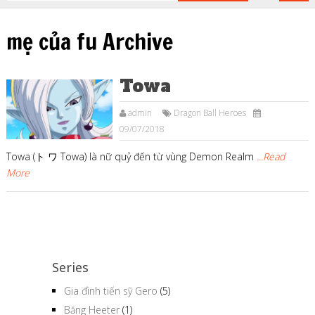
mẹ của fu Archive
Towa
admin
Dragon Ball Heroes
09/07/2018
Towa (ト ワ Towa) là nữ quỷ đến từ vùng Demon Realm
...Read
More
Series
Gia đình tiến sỹ Gero
(5)
Băng Heeter
(1)