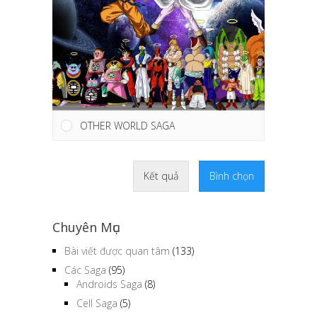
OTHER WORLD SAGA
Kết quả
Bình chọn
Chuyên Mục
Bài viết được quan tâm
(133)
Các Saga
(95)
Androids Saga
(8)
Cell Saga
(5)