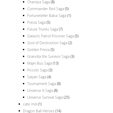
Champa Saga
(8)
Commander Red Saga
(5)
Fortuneteller Baba Saga
(1)
Frieza Saga
(5)
Future Trunks Saga
(7)
Galactic Patrol Prisoner Saga
(5)
God of Destruction Saga
(2)
Golden Frieza
(5)
Granolla the Survivor Saga
(3)
Majin Buu Saga
(13)
Piccolo Saga
(3)
Saiyan Saga
(4)
Tournament Saga
(8)
Universe 6 Saga
(8)
Universe Survival Saga
(25)
cate mới
(1)
Dragon Ball Heroes
(14)