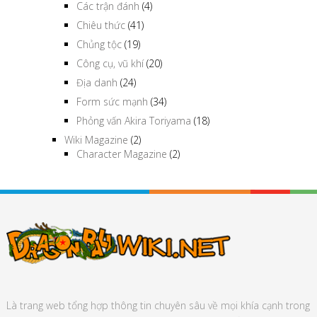
Các trận đánh
(4)
Chiêu thức
(41)
Chủng tộc
(19)
Công cụ, vũ khí
(20)
Địa danh
(24)
Form sức mạnh
(34)
Phỏng vấn Akira Toriyama
(18)
Wiki Magazine
(2)
Character Magazine
(2)
Là trang web tổng hợp thông tin chuyên sâu về mọi khía cạnh trong