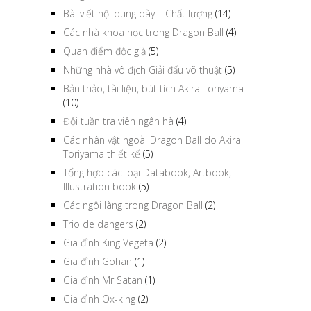
Bài viết nội dung dày – Chất lượng
(14)
Các nhà khoa học trong Dragon Ball
(4)
Quan điểm độc giả
(5)
Những nhà vô địch Giải đấu võ thuật
(5)
Bản thảo, tài liệu, bút tích Akira Toriyama
(10)
Đội tuần tra viên ngân hà
(4)
Các nhân vật ngoài Dragon Ball do Akira
Toriyama thiết kế
(5)
Tổng hợp các loại Databook, Artbook,
Illustration book
(5)
Các ngôi làng trong Dragon Ball
(2)
Trio de dangers
(2)
Gia đình King Vegeta
(2)
Gia đình Gohan
(1)
Gia đình Mr Satan
(1)
Gia đình Ox-king
(2)