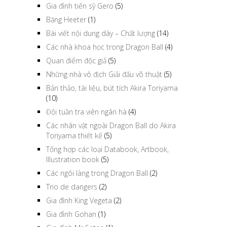
Gia đình tiến sỹ Gero
(5)
Băng Heeter
(1)
Bài viết nội dung dày – Chất lượng
(14)
Các nhà khoa học trong Dragon Ball
(4)
Quan điểm độc giả
(5)
Những nhà vô địch Giải đấu võ thuật
(5)
Bản thảo, tài liệu, bút tích Akira Toriyama
(10)
Đội tuần tra viên ngân hà
(4)
Các nhân vật ngoài Dragon Ball do Akira
Toriyama thiết kế
(5)
Tổng hợp các loại Databook, Artbook,
Illustration book
(5)
Các ngôi làng trong Dragon Ball
(2)
Trio de dangers
(2)
Gia đình King Vegeta
(2)
Gia đình Gohan
(1)