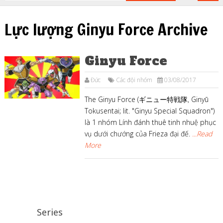
Lực lượng Ginyu Force Archive
Ginyu Force
Đức
Các đội nhóm
03/08/2017
The Ginyu Force (ギニュー特戦隊, Ginyū
Tokusentai; lit. "Ginyu Special Squadron")
là 1 nhóm Lính đánh thuê tinh nhuệ phục
vụ dưới chướng của Frieza đại đế.
...Read
More
Series