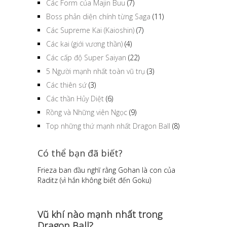
Các Form của Majin Buu
(7)
Boss phản diện chính từng Saga
(11)
Các Supreme Kai (Kaioshin)
(7)
Các kai (giới vương thần)
(4)
Các cấp độ Super Saiyan
(22)
5 Người mạnh nhất toàn vũ trụ
(3)
Các thiên sứ
(3)
Các thần Hủy Diệt
(6)
Rồng và Những viên Ngọc
(9)
Top những thứ mạnh nhất Dragon Ball
(8)
Có thể bạn đã biết?
Frieza ban đầu nghĩ rằng Gohan là con của
Raditz (vì hắn không biết đến Goku)
Vũ khí nào mạnh nhất trong
Dragon Ball?