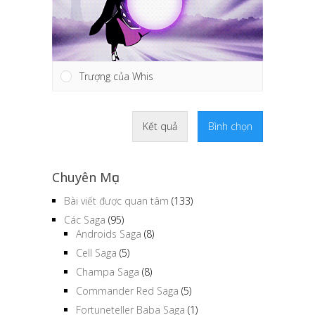
Trượng của Whis
Kết quả
Bình chọn
Chuyên Mục
Bài viết được quan tâm
(133)
Các Saga
(95)
Androids Saga
(8)
Cell Saga
(5)
Champa Saga
(8)
Commander Red Saga
(5)
Fortuneteller Baba Saga
(1)