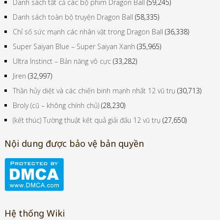
Danh sách tất cả các bộ phim Dragon Ball
(59,245)
Danh sách toàn bộ truyện Dragon Ball
(58,335)
Chỉ số sức mạnh các nhân vật trong Dragon Ball
(36,338)
Super Saiyan Blue – Super Saiyan Xanh
(35,965)
Ultra Instinct – Bản năng vô cực
(33,282)
Jiren
(32,997)
Thần hủy diệt và các chiến binh mạnh nhất 12 vũ trụ
(30,713)
Broly (cũ – không chính chủ)
(28,230)
(kết thúc) Tường thuật kết quả giải đấu 12 vũ trụ
(27,650)
Nội dung được bảo vệ bản quyền
Hệ thống Wiki