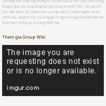
Là trang web tổng hợp thông tin chuyên sâu về mọi khía cạnh trong
Dragon Ball, do cộng đồng fan gây dựng và phát triển. Các bài viết
trên Wiki được các thành viên sưu tập, dịch từ nhiều nguồn uy tín,
chính xác, đáng tin cậy. Vui lòng ghi rõ nguồn DragonBallWiki.Net khi
phát hành thông tin từ trang Web này.
Tham gia Group Wiki