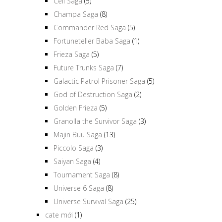
Cell Saga
(5)
Champa Saga
(8)
Commander Red Saga
(5)
Fortuneteller Baba Saga
(1)
Frieza Saga
(5)
Future Trunks Saga
(7)
Galactic Patrol Prisoner Saga
(5)
God of Destruction Saga
(2)
Golden Frieza
(5)
Granolla the Survivor Saga
(3)
Majin Buu Saga
(13)
Piccolo Saga
(3)
Saiyan Saga
(4)
Tournament Saga
(8)
Universe 6 Saga
(8)
Universe Survival Saga
(25)
cate mới
(1)