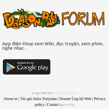
App điện thoại xem Wiki, đọc truyện, xem phim,
nghe nhạc…
Dragon Ball Wiki
Copyright © 2026.
About us
|
Tác giả Akira Toriyama
|
Donate Ủng hộ Web
|
Privacy
policy
|
Contact
Back to Top