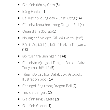
Gia đình tiến sỹ Gero
(5)
Băng Heeter
(1)
Bài viết nội dung dày – Chất lượng
(14)
Các nhà khoa học trong Dragon Ball
(4)
Quan điểm độc giả
(5)
Những nhà vô địch Giải đấu võ thuật
(5)
Bản thảo, tài liệu, bút tích Akira Toriyama
(10)
Đội tuần tra viên ngân hà
(4)
Các nhân vật ngoài Dragon Ball do Akira
Toriyama thiết kế
(5)
Tổng hợp các loại Databook, Artbook,
Illustration book
(5)
Các ngôi làng trong Dragon Ball
(2)
Trio de dangers
(2)
Gia đình King Vegeta
(2)
Gia đình Gohan
(1)