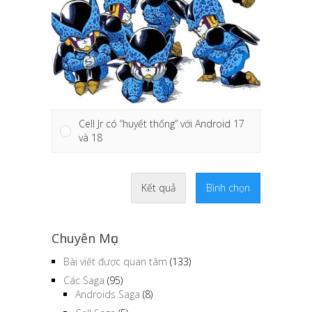
Cell Jr có “huyết thống” với Android 17
và 18
Kết quả
Bình chọn
Chuyên Mục
Bài viết được quan tâm
(133)
Các Saga
(95)
Androids Saga
(8)