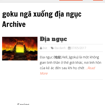
goku ngã xuống địa ngục
Archive
Địa ngục
Đức
Địa danh
07/05/2017
Địa ngục (地獄,Hell, Jigoku) là một không
gian tinh thần ở thế giới khác, nơi linh hồn
của kẻ ác đến sau khi họ chết
...Read
More
Series