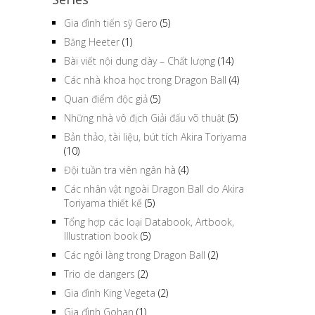
Gia đình tiến sỹ Gero
(5)
Băng Heeter
(1)
Bài viết nội dung dày – Chất lượng
(14)
Các nhà khoa học trong Dragon Ball
(4)
Quan điểm độc giả
(5)
Những nhà vô địch Giải đấu võ thuật
(5)
Bản thảo, tài liệu, bút tích Akira Toriyama
(10)
Đội tuần tra viên ngân hà
(4)
Các nhân vật ngoài Dragon Ball do Akira
Toriyama thiết kế
(5)
Tổng hợp các loại Databook, Artbook,
Illustration book
(5)
Các ngôi làng trong Dragon Ball
(2)
Trio de dangers
(2)
Gia đình King Vegeta
(2)
Gia đình Gohan
(1)