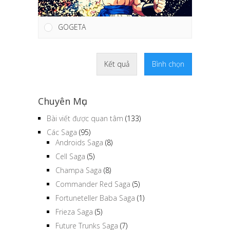
GOGETA
Kết quả
Bình chọn
Chuyên Mục
Bài viết được quan tâm
(133)
Các Saga
(95)
Androids Saga
(8)
Cell Saga
(5)
Champa Saga
(8)
Commander Red Saga
(5)
Fortuneteller Baba Saga
(1)
Frieza Saga
(5)
Future Trunks Saga
(7)