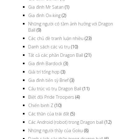
Gia đình Mr Satan
(1)
Gia đình Ox-king
(2)
Những người có tầm ảnh hưởng với Dragon
Ball
(9)
Các chủ đề tranh luận nhiều
(23)
Danh sách các vũ trụ
(10)
Tất cả các phần Dragon Ball
(21)
Gia đình Bardock
(3)
Giải trí tổng hợp
(3)
Gia đình tiến sỹ Brief
(3)
Cấu trúc vũ trụ Dragon Ball
(11)
Biệt đội Pride Troopers
(4)
Chiến binh Z
(10)
Các thần của trái đất
(5)
Các Android (robot) trong Dragon ball
(12)
Những người thầy của Goku
(8)
Danh sách các thần trong dragon ball
(6)