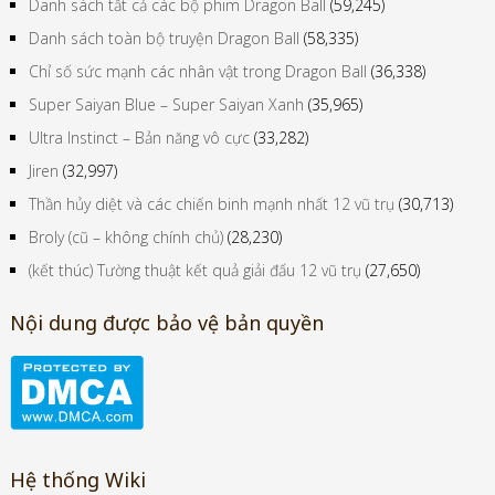
Danh sách tất cả các bộ phim Dragon Ball
(59,245)
Danh sách toàn bộ truyện Dragon Ball
(58,335)
Chỉ số sức mạnh các nhân vật trong Dragon Ball
(36,338)
Super Saiyan Blue – Super Saiyan Xanh
(35,965)
Ultra Instinct – Bản năng vô cực
(33,282)
Jiren
(32,997)
Thần hủy diệt và các chiến binh mạnh nhất 12 vũ trụ
(30,713)
Broly (cũ – không chính chủ)
(28,230)
(kết thúc) Tường thuật kết quả giải đấu 12 vũ trụ
(27,650)
Nội dung được bảo vệ bản quyền
Hệ thống Wiki