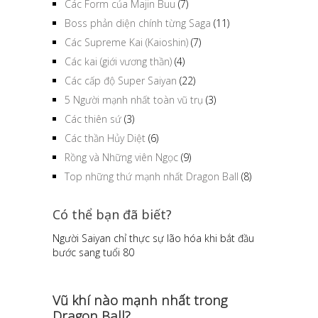
Các Form của Majin Buu
(7)
Boss phản diện chính từng Saga
(11)
Các Supreme Kai (Kaioshin)
(7)
Các kai (giới vương thần)
(4)
Các cấp độ Super Saiyan
(22)
5 Người mạnh nhất toàn vũ trụ
(3)
Các thiên sứ
(3)
Các thần Hủy Diệt
(6)
Rồng và Những viên Ngọc
(9)
Top những thứ mạnh nhất Dragon Ball
(8)
Có thể bạn đã biết?
Người Saiyan chỉ thực sự lão hóa khi bắt đầu
bước sang tuổi 80
Vũ khí nào mạnh nhất trong
Dragon Ball?