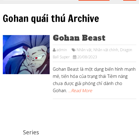
Gohan quái thú Archive
Gohan Beast
admin
Nhân vật
,
Nhân vật chính
,
Dragon
Ball Super
20/08/2023
Gohan Beast là một dạng biến hình mạnh
mẽ, tiến hóa của trạng thái Tiềm năng
chưa được giải phóng chỉ dành cho
Gohan.
...Read More
Series