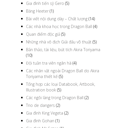
Gia đình tiến sỹ Gero
(5)
Băng Heeter
(1)
Bài viết nội dung dày – Chất lượng
(14)
Các nhà khoa học trong Dragon Ball
(4)
Quan điểm độc giả
(5)
Những nhà vô địch Giải đấu võ thuật
(5)
Bản thảo, tài liệu, bút tích Akira Toriyama
(10)
Đội tuần tra viên ngân hà
(4)
Các nhân vật ngoài Dragon Ball do Akira
Toriyama thiết kế
(5)
Tổng hợp các loại Databook, Artbook,
Illustration book
(5)
Các ngôi làng trong Dragon Ball
(2)
Trio de dangers
(2)
Gia đình King Vegeta
(2)
Gia đình Gohan
(1)