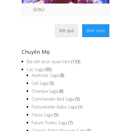
GOKU
Kết quả
Bình chọn
Chuyên Mục
Bài viết được quan tâm
(133)
Các Saga
(95)
Androids Saga
(8)
Cell Saga
(5)
Champa Saga
(8)
Commander Red Saga
(5)
Fortuneteller Baba Saga
(1)
Frieza Saga
(5)
Future Trunks Saga
(7)
Galactic Patrol Prisoner Saga
(5)