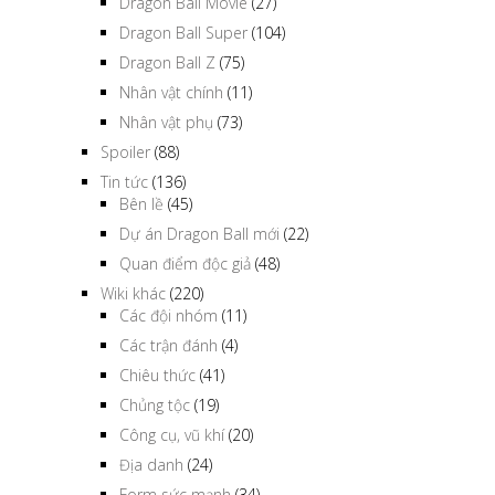
Dragon Ball Movie
(27)
Dragon Ball Super
(104)
Dragon Ball Z
(75)
Nhân vật chính
(11)
Nhân vật phụ
(73)
Spoiler
(88)
Tin tức
(136)
Bên lề
(45)
Dự án Dragon Ball mới
(22)
Quan điểm độc giả
(48)
Wiki khác
(220)
Các đội nhóm
(11)
Các trận đánh
(4)
Chiêu thức
(41)
Chủng tộc
(19)
Công cụ, vũ khí
(20)
Địa danh
(24)
Form sức mạnh
(34)