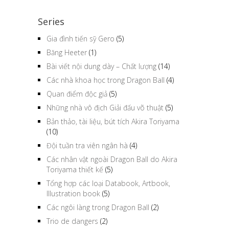
Series
Gia đình tiến sỹ Gero
(5)
Băng Heeter
(1)
Bài viết nội dung dày – Chất lượng
(14)
Các nhà khoa học trong Dragon Ball
(4)
Quan điểm độc giả
(5)
Những nhà vô địch Giải đấu võ thuật
(5)
Bản thảo, tài liệu, bút tích Akira Toriyama
(10)
Đội tuần tra viên ngân hà
(4)
Các nhân vật ngoài Dragon Ball do Akira
Toriyama thiết kế
(5)
Tổng hợp các loại Databook, Artbook,
Illustration book
(5)
Các ngôi làng trong Dragon Ball
(2)
Trio de dangers
(2)