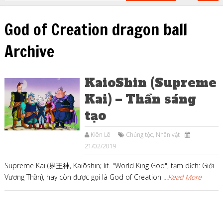
God of Creation dragon ball
Archive
KaioShin (Supreme
Kai) – Thần sáng
tạo
Kiên Lê
Chủng tộc
,
Nhân vật
21/02/2019
Supreme Kai (界王神, Kaiōshin; lit. "World King God", tạm dịch: Giới
Vương Thần), hay còn được gọi là God of Creation
...Read More