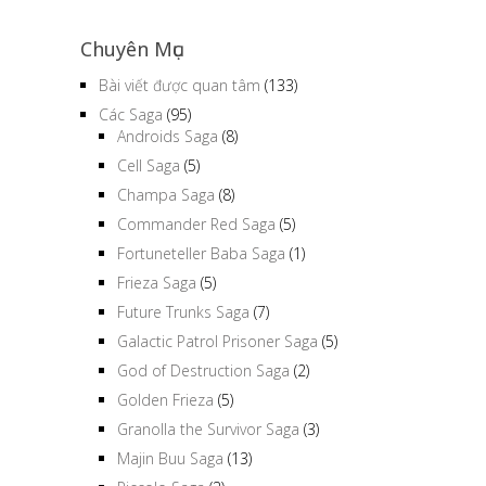
Chuyên Mục
Bài viết được quan tâm
(133)
Các Saga
(95)
Androids Saga
(8)
Cell Saga
(5)
Champa Saga
(8)
Commander Red Saga
(5)
Fortuneteller Baba Saga
(1)
Frieza Saga
(5)
Future Trunks Saga
(7)
Galactic Patrol Prisoner Saga
(5)
God of Destruction Saga
(2)
Golden Frieza
(5)
Granolla the Survivor Saga
(3)
Majin Buu Saga
(13)