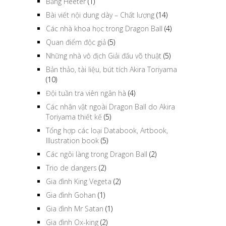
Băng Heeter
(1)
Bài viết nội dung dày – Chất lượng
(14)
Các nhà khoa học trong Dragon Ball
(4)
Quan điểm độc giả
(5)
Những nhà vô địch Giải đấu võ thuật
(5)
Bản thảo, tài liệu, bút tích Akira Toriyama
(10)
Đội tuần tra viên ngân hà
(4)
Các nhân vật ngoài Dragon Ball do Akira
Toriyama thiết kế
(5)
Tổng hợp các loại Databook, Artbook,
Illustration book
(5)
Các ngôi làng trong Dragon Ball
(2)
Trio de dangers
(2)
Gia đình King Vegeta
(2)
Gia đình Gohan
(1)
Gia đình Mr Satan
(1)
Gia đình Ox-king
(2)