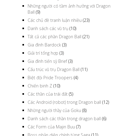
Những người có tầm ảnh hưởng với Dragon
Ball
(9)
Các chủ đề tranh luận nhiều
(23)
Danh sách các vũ trụ
(10)
Tất cả các phần Dragon Ball
(21)
Gia đình Bardock
(3)
Giải trí tổng hợp
(3)
Gia đình tiến sỹ Brief
(3)
Cấu trúc vũ trụ Dragon Ball
(11)
Biệt đội Pride Troopers
(4)
Chiến binh Z
(10)
Các thần của trái đất
(5)
Các Android (robot) trong Dragon ball
(12)
Những người thầy của Goku
(8)
Danh sách các thần trong dragon ball
(6)
Các Form của Majin Buu
(7)
Boss phản diện chính từng Saga
(11)