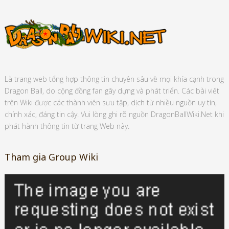
Là trang web tổng hợp thông tin chuyên sâu về mọi khía cạnh trong
Dragon Ball, do cộng đồng fan gây dựng và phát triển. Các bài viết
trên Wiki được các thành viên sưu tập, dịch từ nhiều nguồn uy tín,
chính xác, đáng tin cậy. Vui lòng ghi rõ nguồn DragonBallWiki.Net khi
phát hành thông tin từ trang Web này.
Tham gia Group Wiki