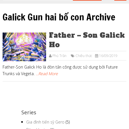
Galick Gun hai bố con Archive
Father – Son Galick
Ho
Phú Trần
Chiêu thức
16/09/2019
Father-Son Galick Ho là đòn tấn công được sử dụng bởi Future
Trunks và Vegeta.
...Read More
Series
Gia đình tiến sỹ Gero
(5)